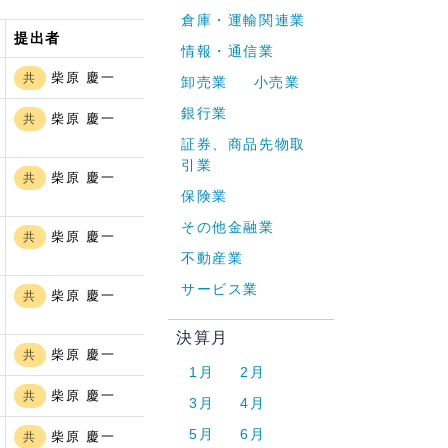
倉庫・運輸関連業
提出者
情報・通信業
柴原 慶一
共
卸売業
小売業
銀行業
柴原 慶一
共
証券、商品先物取
引業
柴原 慶一
共
保険業
その他金融業
柴原 慶一
共
不動産業
サービス業
柴原 慶一
共
決算月
柴原 慶一
共
1月
2月
柴原 慶一
共
3月
4月
5月
6月
柴原 慶一
共