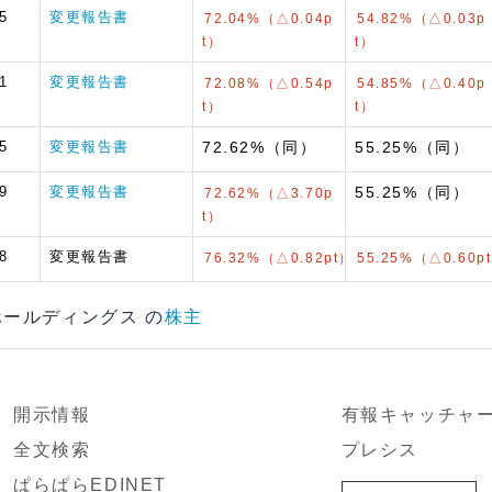
5
変更報告書
72.04%（△0.04p
54.82%（△0.03p
t）
t）
1
変更報告書
72.08%（△0.54p
54.85%（△0.40p
t）
t）
5
変更報告書
72.62%（同）
55.25%（同）
9
変更報告書
55.25%（同）
72.62%（△3.70p
t）
8
変更報告書
76.32%（△0.82pt）
55.25%（△0.60p
スホールディングス の
株主
開示情報
有報キャッチャ
全文検索
プレシス
ぱらぱらEDINET