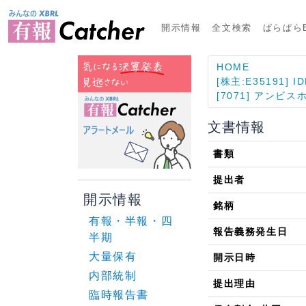
開示情報
全文検索
ぱらぱらE
HOME
[株主:E35191] I
[7071] アンビ
文書情報
書類
提出者
開示情報
銘柄
有報・半報・四
報告義務発生日
半期
大量保有
開示日時
内部統制
提出理由
臨時報告書