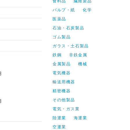
食料品
繊維製品
パルプ・紙
化学
医薬品
石油・石炭製品
ゴム製品
ガラス・土石製品
鉄鋼
非鉄金属
金属製品
機械
電気機器
円
輸送用機器
精密機器
その他製品
円
電気・ガス業
陸運業
海運業
空運業