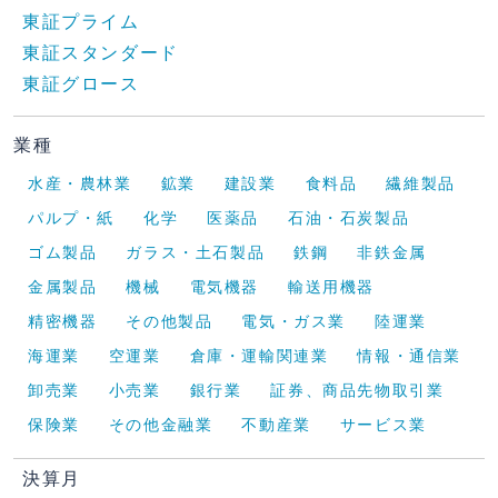
東証プライム
東証スタンダード
東証グロース
業種
水産・農林業
鉱業
建設業
食料品
繊維製品
パルプ・紙
化学
医薬品
石油・石炭製品
ゴム製品
ガラス・土石製品
鉄鋼
非鉄金属
金属製品
機械
電気機器
輸送用機器
精密機器
その他製品
電気・ガス業
陸運業
海運業
空運業
倉庫・運輸関連業
情報・通信業
卸売業
小売業
銀行業
証券、商品先物取引業
保険業
その他金融業
不動産業
サービス業
決算月