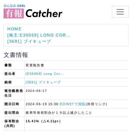
HOME
[株主:E36069] LONG COR…
[3681] ブイキューブ
文書情報
書類
変更報告書
提出者
[E36069] Long Cor…
銘柄
[3681] ブイキューブ
報告義務発
2024-06-17
生日
開示日時
2024-06-19 15:00
EDINETで閲覧
(外部リンク)
提出理由
株券等保有割合が１％以上減少したこと
保有割合
15.41%（△4.11pt）
(共同)