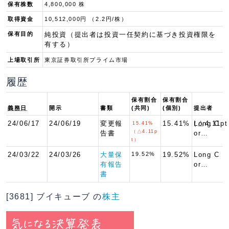
保有株数
4,800,000 株
取得資金
10,512,000円 （2.2円/株）
保有目的
純投資（提出者は投資一任契約に基づき投資権限を
有する）
上場取引所
東京証券取引所プライム市場
履歴
保有割合
保有割合
義務日
開示
書類
(共同)
(個別)
提出者
24/06/17
24/06/19
変更報
15.41%（△4.11p
Long C
15.41%
（△4.11p
告書
or…
t）
24/03/22
24/03/26
大量保
19.52%
19.52%
Long C
有報告
or…
書
[3681] ブイキューブ の
株主