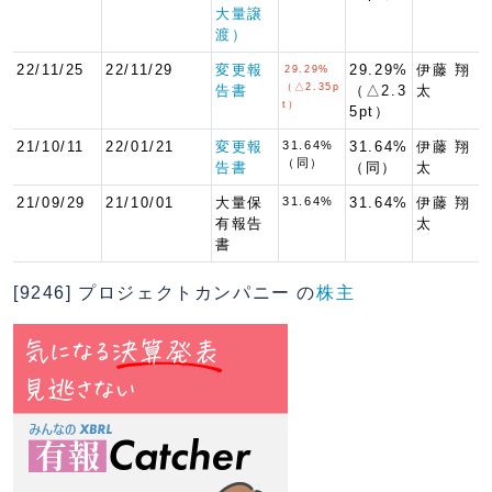
大量譲
渡）
22/11/25
22/11/29
変更報
29.29%
伊藤 翔
29.29%
（△2.35p
告書
（△2.3
太
t）
5pt）
21/10/11
22/01/21
変更報
31.64%
31.64%
伊藤 翔
（同）
告書
（同）
太
21/09/29
21/10/01
大量保
31.64%
31.64%
伊藤 翔
有報告
太
書
[9246] プロジェクトカンパニー の
株主