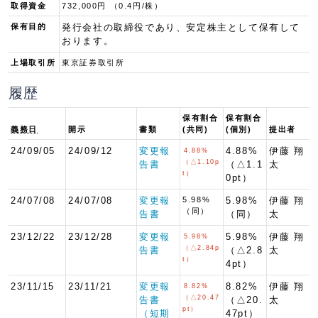
取得資金
732,000円 （0.4円/株）
保有目的
発行会社の取締役であり、安定株主として保有して
おります。
上場取引所
東京証券取引所
履歴
保有割合
保有割合
義務日
開示
書類
(共同)
(個別)
提出者
24/09/05
24/09/12
変更報
4.88%
伊藤 翔
4.88%
（△1.10p
告書
（△1.1
太
t）
0pt）
24/07/08
24/07/08
変更報
5.98%
5.98%
伊藤 翔
（同）
告書
（同）
太
23/12/22
23/12/28
変更報
5.98%
伊藤 翔
5.98%
（△2.84p
告書
（△2.8
太
t）
4pt）
23/11/15
23/11/21
変更報
8.82%
伊藤 翔
8.82%
（△20.47
告書
（△20.
太
pt）
（短期
47pt）