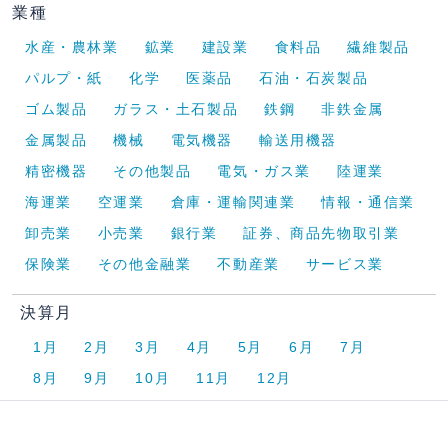
業種
水産・農林業
鉱業
建設業
食料品
繊維製品
パルプ・紙
化学
医薬品
石油・石炭製品
ゴム製品
ガラス・土石製品
鉄鋼
非鉄金属
金属製品
機械
電気機器
輸送用機器
精密機器
その他製品
電気・ガス業
陸運業
海運業
空運業
倉庫・運輸関連業
情報・通信業
卸売業
小売業
銀行業
証券、商品先物取引業
保険業
その他金融業
不動産業
サービス業
決算月
1月
2月
3月
4月
5月
6月
7月
8月
9月
10月
11月
12月