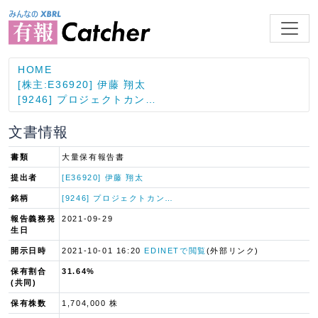
HOME
[株主:E36920] 伊藤 翔太
[9246] プロジェクトカン…
文書情報
書類
大量保有報告書
提出者
[E36920] 伊藤 翔太
銘柄
[9246] プロジェクトカン…
報告義務発
2021-09-29
生日
開示日時
2021-10-01 16:20
EDINETで閲覧
(外部リンク)
保有割合
31.64%
(共同)
保有株数
1,704,000 株