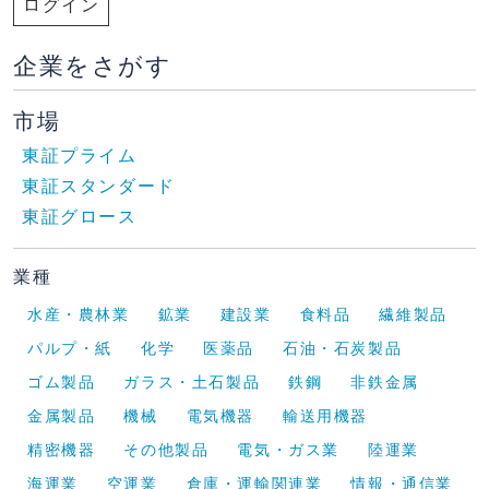
ログイン
企業をさがす
市場
東証プライム
東証スタンダード
東証グロース
業種
水産・農林業
鉱業
建設業
食料品
繊維製品
パルプ・紙
化学
医薬品
石油・石炭製品
ゴム製品
ガラス・土石製品
鉄鋼
非鉄金属
金属製品
機械
電気機器
輸送用機器
精密機器
その他製品
電気・ガス業
陸運業
海運業
空運業
倉庫・運輸関連業
情報・通信業