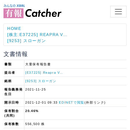
HOME
[株主:E37225] REAPRA V…
[9253] スローガン
文書情報
書類
大量保有報告書
提出者
[E37225] Reapra V…
銘柄
[9253] スローガン
報告義務発
2021-11-25
生日
開示日時
2021-12-01 09:33
EDINETで閲覧
(外部リンク)
保有割合
20.46%
(共同)
保有株数
556,500 株