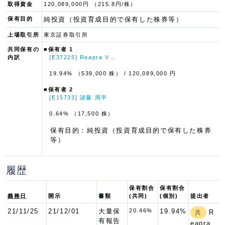
取得資金
120,089,000円 （215.8円/株）
保有目的
純投資（投資育成目的で保有した株券等）
上場取引所
東京証券取引所
共同保有の
■保有者 1
内訳
[E37225] Reapra V…
19.94% （539,000 株）
/ 120,089,000 円
■保有者 2
[E15733] 諸藤 周平
0.64% （17,500 株）
保有目的：純投資（投資育成目的で保有した株券
等）
履歴
保有割合
保有割合
義務日
開示
書類
(共同)
(個別)
提出者
21/11/25
21/12/01
大量保
20.46%
19.94%
R
共
有報告
eapra