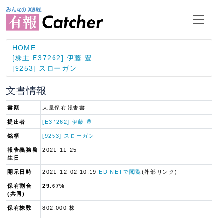
HOME
[株主:E37262] 伊藤 豊
[9253] スローガン
文書情報
書類
大量保有報告書
提出者
[E37262] 伊藤 豊
銘柄
[9253] スローガン
報告義務発
2021-11-25
生日
開示日時
2021-12-02 10:19
EDINETで閲覧
(外部リンク)
保有割合
29.67%
(共同)
保有株数
802,000 株