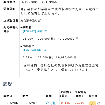
取得資金
16,996,000円 （21.2円/株）
保有目的
発行会社の創業者かつ代表取締役であり、安定株主
として保有しております。
上場取引所
東京証券取引所
共同保有の
■保有者 1
内訳
[E37262] 伊藤 豊
25.90% （700,000 株）
/ 7,000,000 円
■保有者 2
[E37263] KMFG
3.77% （102,000 株）
/ 9,996,000 円
保有目的：発行会社の代表取締役の資産管理会社
であり、安定株主として保有しております。
履歴
保有割合
保有割合
義務日
開示
書類
(共同)
(個別)
提出者
23/02/06
23/02/07
変更報
25.12%
21.35%
伊
共