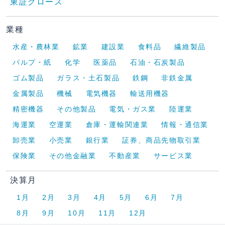
東証グロース
業種
水産・農林業
鉱業
建設業
食料品
繊維製品
パルプ・紙
化学
医薬品
石油・石炭製品
ゴム製品
ガラス・土石製品
鉄鋼
非鉄金属
金属製品
機械
電気機器
輸送用機器
精密機器
その他製品
電気・ガス業
陸運業
海運業
空運業
倉庫・運輸関連業
情報・通信業
卸売業
小売業
銀行業
証券、商品先物取引業
保険業
その他金融業
不動産業
サービス業
決算月
1月
2月
3月
4月
5月
6月
7月
8月
9月
10月
11月
12月