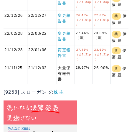
（△1.33p
（△1.33p
告書
藤 豊
t）
t）
22/12/26
22/12/27
変更報
26.45%
22.68%
伊
共
（△1.01p
（△1.01p
告書
藤 豊
t）
t）
22/02/28
22/03/22
変更報
27.46%
23.69%
伊
共
（同）
（同）
告書
藤 豊
21/12/28
22/01/06
変更報
27.46%
23.69%
伊
共
（△2.21p
（△2.21p
告書
藤 豊
t）
t）
21/11/25
21/12/02
大量保
29.67%
25.90%
伊
共
有報告
藤 豊
書
[9253] スローガン の
株主