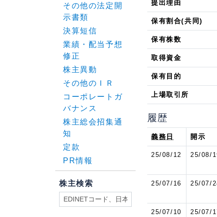
提出理由
その他の法定開
示書類
保有割合(共同)
決算短信
保有株数
業績・配当予想
修正
取得資金
株主異動
保有目的
その他のＩＲ
上場取引所
コーポレートガ
バナンス
履歴
株主総会招集通
知
義務日
開示
定款
25/08/12
25/08/1
PR情報
株主検索
25/07/16
25/07/2
25/07/10
25/07/1