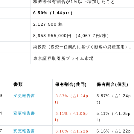
株券等保有割合が1％以上増加したこと
6.50%（1.44pt↑）
2,127,500 株
8,653,955,000円 （4,067.7円/株）
純投資（投資一任契約に基づく顧客の資産運用）。
東京証券取引所プライム市場
書類
保有割合(共同)
保有割合(個別)
9
変更報告書
3.87%（△1.24p
3.87%（△1.24p
t）
t）
4
変更報告書
5.11%（△1.05p
5.11%（△1.05p
t）
t）
7
変更報告書
6.16%（△1.22p
6.16%（△1.22p