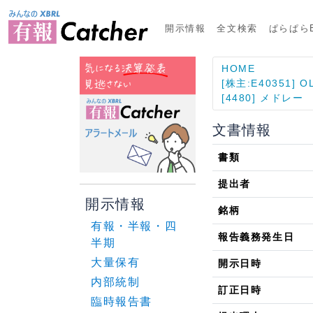
開示情報
全文検索
ぱらぱらE
HOME
[株主:E40351] O
[4480] メドレー
文書情報
書類
提出者
開示情報
銘柄
有報・半報・四
報告義務発生日
半期
大量保有
開示日時
内部統制
訂正日時
臨時報告書