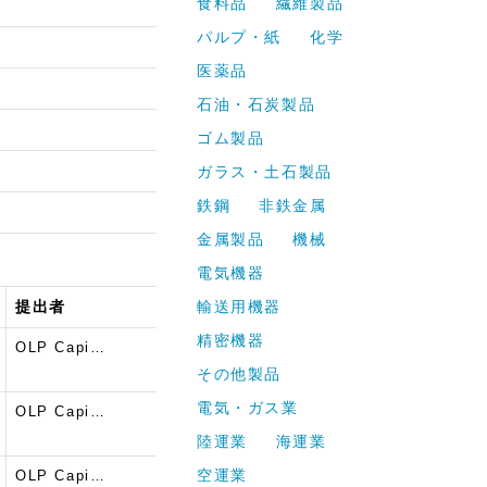
食料品
繊維製品
パルプ・紙
化学
医薬品
石油・石炭製品
ゴム製品
ガラス・土石製品
鉄鋼
非鉄金属
金属製品
機械
電気機器
提出者
輸送用機器
精密機器
OLP Capi…
その他製品
電気・ガス業
OLP Capi…
陸運業
海運業
空運業
OLP Capi…