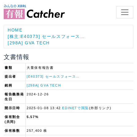
HOME
[株主:E40373] セールスフォース…
[298A] GVA TECH
文書情報
書類
大量保有報告書
提出者
[E40373] セールスフォース…
銘柄
[298A] GVA TECH
報告義務発
2024-12-26
生日
開示日時
2025-01-08 13:42
EDINETで閲覧
(外部リンク)
保有割合
5.57%
(共同)
保有株数
257,400 株