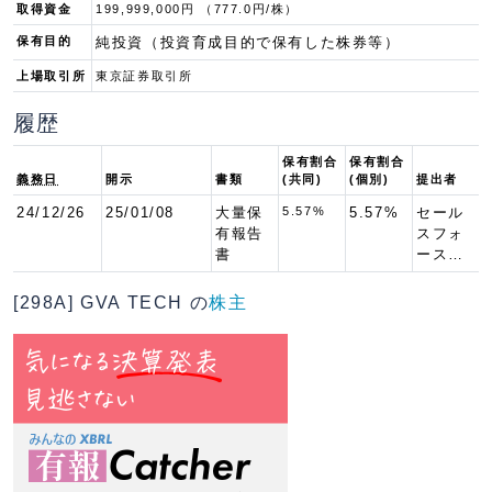
取得資金
199,999,000円 （777.0円/株）
保有目的
純投資（投資育成目的で保有した株券等）
上場取引所
東京証券取引所
履歴
保有割合
保有割合
義務日
開示
書類
(共同)
(個別)
提出者
24/12/26
25/01/08
大量保
5.57%
5.57%
セール
有報告
スフォ
書
ース…
[298A] GVA TECH の
株主