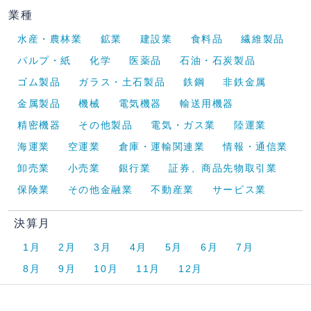
業種
水産・農林業
鉱業
建設業
食料品
繊維製品
パルプ・紙
化学
医薬品
石油・石炭製品
ゴム製品
ガラス・土石製品
鉄鋼
非鉄金属
金属製品
機械
電気機器
輸送用機器
精密機器
その他製品
電気・ガス業
陸運業
海運業
空運業
倉庫・運輸関連業
情報・通信業
卸売業
小売業
銀行業
証券、商品先物取引業
保険業
その他金融業
不動産業
サービス業
決算月
1月
2月
3月
4月
5月
6月
7月
8月
9月
10月
11月
12月