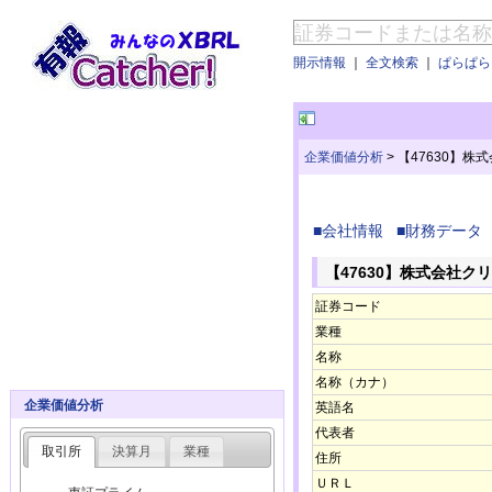
開示情報
｜
全文検索
｜
ぱらぱらE
企業価値分析
>
【47630】
■会社情報
■財務データ
【47630】株式会社
証券コード
業種
名称
名称（カナ）
企業価値分析
英語名
代表者
取引所
決算月
業種
住所
ＵＲＬ