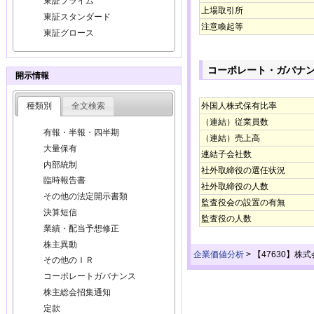
東証プライム
上場取引所
東証スタンダード
注意喚起等
東証グロース
コーポレート・ガバナ
開示情報
種類別
全文検索
外国人株式保有比率
（連結）従業員数
有報・半報・四半期
（連結）売上高
大量保有
連結子会社数
内部統制
社外取締役の選任状況
臨時報告書
社外取締役の人数
その他の法定開示書類
監査役会の設置の有無
決算短信
監査役の人数
業績・配当予想修正
株主異動
企業価値分析
>
【47630】
その他のＩＲ
コーポレートガバナンス
株主総会招集通知
定款