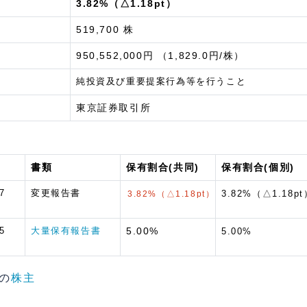
3.82%（△1.18pt）
519,700 株
950,552,000円 （1,829.0円/株）
純投資及び重要提案行為等を行うこと
東京証券取引所
書類
保有割合(共同)
保有割合(個別)
7
変更報告書
3.82%（△1.18pt
3.82%（△1.18pt）
5
大量保有報告書
5.00%
5.00%
 の
株主