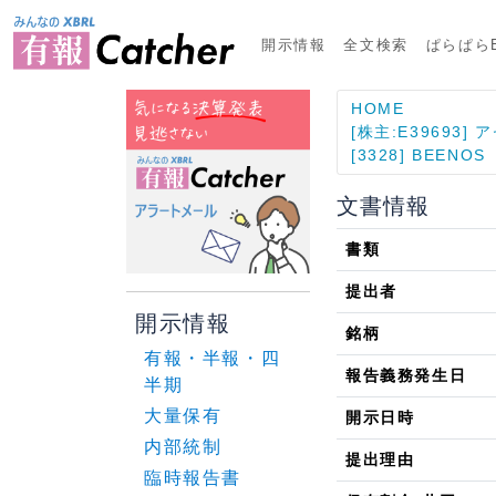
開示情報
全文検索
ぱらぱらE
HOME
[株主:E39693
[3328] BEENOS
文書情報
書類
提出者
開示情報
銘柄
有報・半報・四
報告義務発生日
半期
大量保有
開示日時
内部統制
提出理由
臨時報告書