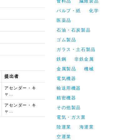
食料品
繊維製品
パルプ・紙
化学
医薬品
石油・石炭製品
ゴム製品
ガラス・土石製品
鉄鋼
非鉄金属
金属製品
機械
提出者
電気機器
アセンダー・キ
輸送用機器
）
ャ…
精密機器
アセンダー・キ
その他製品
ャ…
電気・ガス業
陸運業
海運業
空運業