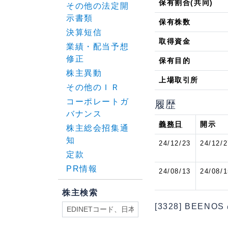
保有割合(共同)
その他の法定開
示書類
保有株数
決算短信
取得資金
業績・配当予想
修正
保有目的
株主異動
上場取引所
その他のＩＲ
コーポレートガ
履歴
バナンス
義務日
開示
株主総会招集通
知
24/12/23
24/12/2
定款
PR情報
24/08/13
24/08/1
株主検索
[3328] BEENOS