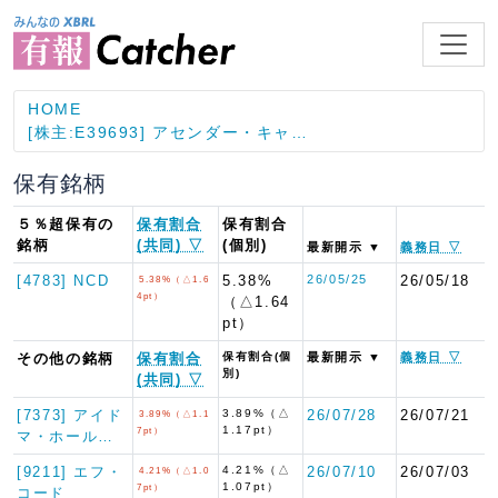
HOME
[株主:E39693] アセンダー・キャ…
保有銘柄
５％超保有の
保有割合
保有割合
銘柄
(共同) ▽
(個別)
最新開示 ▼
義務日 ▽
[4783] NCD
5.38%
26/05/25
26/05/18
5.38%（△1.6
4pt）
（△1.64
pt）
その他の銘柄
保有割合
保有割合(個
最新開示 ▼
義務日 ▽
別)
(共同) ▽
[7373] アイド
3.89%（△
26/07/28
26/07/21
3.89%（△1.1
1.17pt）
7pt）
マ・ホール…
[9211] エフ・
4.21%（△
26/07/10
26/07/03
4.21%（△1.0
1.07pt）
7pt）
コード