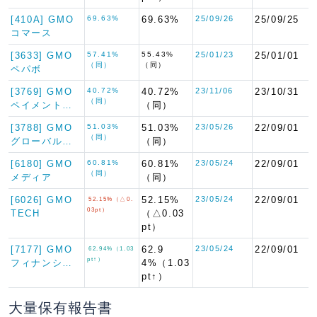
[410A] GMO
69.63%
69.63%
25/09/26
25/09/25
コマース
[3633] GMO
57.41%
55.43%
25/01/23
25/01/01
（同）
（同）
ペパボ
[3769] GMO
40.72%
40.72%
23/11/06
23/10/31
（同）
ペイメント…
（同）
[3788] GMO
51.03%
51.03%
23/05/26
22/09/01
（同）
グローバル…
（同）
[6180] GMO
60.81%
60.81%
23/05/24
22/09/01
（同）
メディア
（同）
[6026] GMO
52.15%
23/05/24
22/09/01
52.15%（△0.
03pt）
TECH
（△0.03
pt）
[7177] GMO
62.9
23/05/24
22/09/01
62.94%（1.03
pt↑）
フィナンシ…
4%（1.03
pt↑）
大量保有報告書