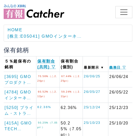
HOME
[株主:E05041] GMOインターネ…
保有銘柄
５％超保有の
保有割合
保有割合
銘柄
(共同) ▽
(個別)
最新開示 ▼
義務日 ▽
[3695] GMO
26/06/25
26/06/24
70.56%（△2.
67.44%（△2.
24pt）
25pt）
プロダクト…
[4784] GMO
26/05/27
26/05/22
60.52%（△2.
59.24%（△2.
12pt）
11pt）
インターネ…
[5250] プライ
62.36%
62.36%
25/12/24
25/12/23
ム・ストラ…
[415A] GMO
50.2
25/10/23
25/10/20
50.25%（7.05
pt↑）
TECH…
5%（7.05
pt↑）