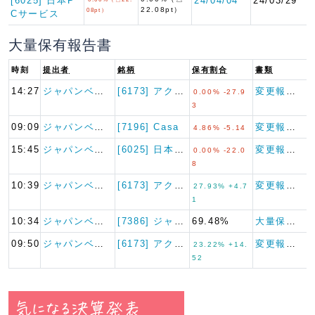
[6025] 日本P
24/04/04
24/03/29
22.08pt）
08pt）
Cサービス
大量保有報告書
時刻
提出者
銘柄
保有割合
書類
14:27
ジャパンベストレ…
[6173] アクアライン
変更報告書（短期大量譲渡）
0.00% -27.9
3
09:09
ジャパンベストレ…
[7196] Casa
変更報告書
4.86% -5.14
15:45
ジャパンベストレ…
[6025] 日本PCサービス
変更報告書（短期大量譲渡）
0.00% -22.0
8
10:39
ジャパンベストレ…
[6173] アクアライン
変更報告書
27.93% +4.7
1
10:34
ジャパンベストレ…
[7386] ジャパンワランテ…
69.48%
大量保有報告書
09:50
ジャパンベストレ…
[6173] アクアライン
変更報告書
23.22% +14.
52