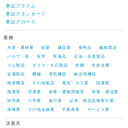
東証プライム
東証スタンダード
東証グロース
業種
水産・農林業
鉱業
建設業
食料品
繊維製品
パルプ・紙
化学
医薬品
石油・石炭製品
ゴム製品
ガラス・土石製品
鉄鋼
非鉄金属
金属製品
機械
電気機器
輸送用機器
精密機器
その他製品
電気・ガス業
陸運業
海運業
空運業
倉庫・運輸関連業
情報・通信業
卸売業
小売業
銀行業
証券、商品先物取引業
保険業
その他金融業
不動産業
サービス業
決算月