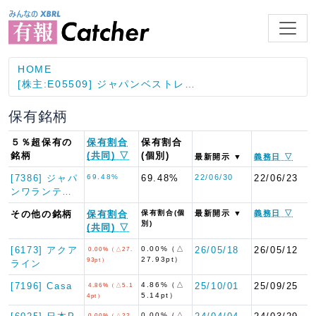
HOME
[株主:E05509] ジャパンベストレ…
保有銘柄
５％超保有の
保有割合
保有割合
銘柄
(共同) ▽
(個別)
最新開示 ▼
義務日 ▽
[7386] ジャパ
69.48%
69.48%
22/06/30
22/06/23
ンワランテ…
その他の銘柄
保有割合
保有割合(個
最新開示 ▼
義務日 ▽
別)
(共同) ▽
[6173] アクア
0.00%（△
26/05/18
26/05/12
0.00%（△27.
27.93pt）
93pt）
ライン
[7196] Casa
4.86%（△
25/10/01
25/09/25
4.86%（△5.1
5.14pt）
4pt）
0.00%（△
0.00%（△22.