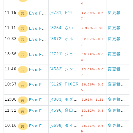
4
11:15
[6731] ピクセラ
変更報告書
Evo Fund
共
42.39% -0.6
7
11:11
[8254] さいか屋
変更報告書
Evo Fund
共
9.92% -0.90
10:33
[3672] オルトプラス
変更報告書
Evo Fund
共
32.07% -0.7
7
13:56
[2721] ジェイホールディ…
変更報告書
Evo Fund
共
30.29% -0.6
4
11:46
[4582] シンバイオ製薬
変更報告書
Evo Fund
共
23.69% -0.6
7
10:57
[5129] FIXER
変更報告書
Evo Fund
共
16.96% -0.9
5
12:00
[4883] モダリス
変更報告書
Evo Fund
共
5.92% -1.21
11:31
[4596] 窪田製薬ホールデ…
変更報告書
Evo Fund
共
13.32% -0.8
2
10:16
[6699] ダイヤモンドエレ…
変更報告書
Evo Fund
共
26.21% -0.6
9