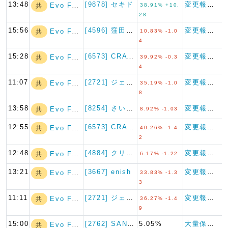
13:48
[9878] セキド
変更報告書
Evo Fund
共
38.91% +10.
28
15:56
[4596] 窪田製薬ホールデ…
変更報告書
Evo Fund
共
10.83% -1.0
4
15:28
[6573] CRAVIA
変更報告書
Evo Fund
共
39.92% -0.3
4
11:07
[2721] ジェイホールディ…
変更報告書
Evo Fund
共
35.19% -1.0
8
13:58
[8254] さいか屋
変更報告書
Evo Fund
共
8.92% -1.03
12:55
[6573] CRAVIA
変更報告書
Evo Fund
共
40.26% -1.4
2
12:48
[4884] クリングルファー…
変更報告書（短期大量譲渡）
Evo Fund
共
6.17% -1.22
13:21
[3667] enish
変更報告書
Evo Fund
共
33.83% -1.3
3
11:11
[2721] ジェイホールディ…
変更報告書
Evo Fund
共
36.27% -1.4
9
15:00
[2762] SANKO MA…
5.05%
大量保有報告書
Evo Fund
共