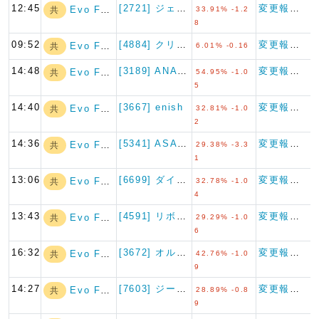
12:45
[2721] ジェイホールディ…
変更報告書
Evo Fund
共
33.91% -1.2
8
09:52
[4884] クリングルファー…
変更報告書
Evo Fund
共
6.01% -0.16
14:48
[3189] ANAPホールデ…
変更報告書
Evo Fund
共
54.95% -1.0
5
14:40
[3667] enish
変更報告書
Evo Fund
共
32.81% -1.0
2
14:36
[5341] ASAHI EI…
変更報告書
Evo Fund
共
29.38% -3.3
1
13:06
[6699] ダイヤモンドエレ…
変更報告書
Evo Fund
共
32.78% -1.0
4
13:43
[4591] リボミック
変更報告書
Evo Fund
共
29.29% -1.0
6
16:32
[3672] オルトプラス
変更報告書
Evo Fund
共
42.76% -1.0
9
14:27
[7603] ジーイエット
変更報告書
Evo Fund
共
28.89% -0.8
9