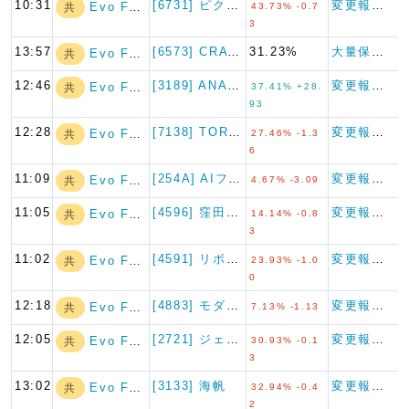
10:31
[6731] ピクセラ
変更報告書
Evo Fund
共
43.73% -0.7
3
13:57
[6573] CRAVIA
31.23%
大量保有報告書
Evo Fund
共
12:46
[3189] ANAPホールデ…
変更報告書
Evo Fund
共
37.41% +28.
93
12:28
[7138] TORICO
変更報告書
Evo Fund
共
27.46% -1.3
6
11:09
[254A] AIフュージョン…
変更報告書
Evo Fund
共
4.67% -3.09
11:05
[4596] 窪田製薬ホールデ…
変更報告書
Evo Fund
共
14.14% -0.8
3
11:02
[4591] リボミック
変更報告書
Evo Fund
共
23.93% -1.0
0
12:18
[4883] モダリス
変更報告書
Evo Fund
共
7.13% -1.13
12:05
[2721] ジェイホールディ…
変更報告書
Evo Fund
共
30.93% -0.1
3
13:02
[3133] 海帆
変更報告書
Evo Fund
共
32.94% -0.4
2