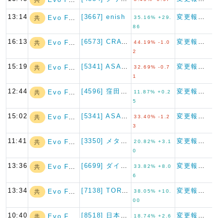
13:14
[3667] enish
変更報告書
Evo Fund
共
35.16% +29.
86
16:13
[6573] CRAVIA
変更報告書
Evo Fund
共
44.19% -1.0
2
15:19
[5341] ASAHI EI…
変更報告書
Evo Fund
共
32.69% -0.7
1
12:44
[4596] 窪田製薬ホールデ…
変更報告書
Evo Fund
共
11.87% +0.2
5
15:02
[5341] ASAHI EI…
変更報告書
Evo Fund
共
33.40% -1.2
3
11:41
[3350] メタプラネット
変更報告書
Evo Fund
共
20.82% +3.1
0
13:36
[6699] ダイヤモンドエレ…
変更報告書
Evo Fund
共
33.82% +8.0
6
13:34
[7138] TORICO
変更報告書
Evo Fund
共
38.05% +10.
00
10:40
[8518] 日本アジア投資
変更報告書
Evo Fund
共
18.74% +2.6