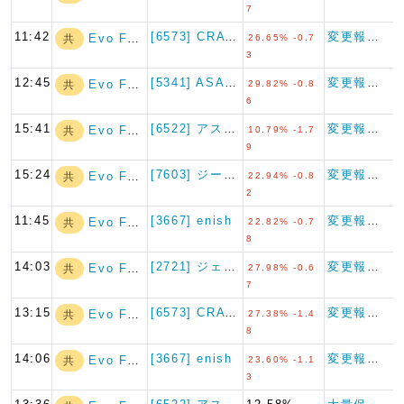
7
11:42
[6573] CRAVIA
変更報告書
Evo Fund
共
26.65% -0.7
3
12:45
[5341] ASAHI EI…
変更報告書
Evo Fund
共
29.82% -0.8
6
15:41
[6522] アスタリスク
変更報告書
Evo Fund
共
10.79% -1.7
9
15:24
[7603] ジーイエット
変更報告書
Evo Fund
共
22.94% -0.8
2
11:45
[3667] enish
変更報告書
Evo Fund
共
22.82% -0.7
8
14:03
[2721] ジェイホールディ…
変更報告書
Evo Fund
共
27.98% -0.6
7
13:15
[6573] CRAVIA
変更報告書
Evo Fund
共
27.38% -1.4
8
14:06
[3667] enish
変更報告書
Evo Fund
共
23.60% -1.1
3