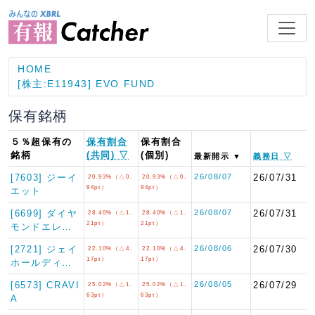
HOME
[株主:E11943] EVO FUND
保有銘柄
５％超保有の
保有割合
保有割合
銘柄
(共同) ▽
(個別)
最新開示 ▼
義務日 ▽
[7603] ジーイ
26/08/07
26/07/31
20.93%（△0.
20.93%（△0.
94pt）
94pt）
エット
[6699] ダイヤ
26/08/07
26/07/31
28.40%（△1.
28.40%（△1.
21pt）
21pt）
モンドエレ…
[2721] ジェイ
26/08/06
26/07/30
22.10%（△4.
22.10%（△4.
17pt）
17pt）
ホールディ…
[6573] CRAVI
26/08/05
26/07/29
25.02%（△1.
25.02%（△1.
63pt）
63pt）
A