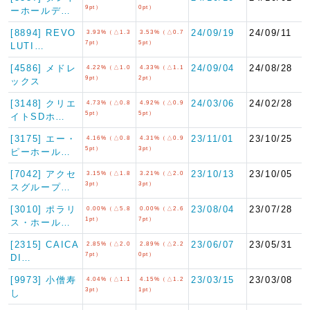
9pt）
0pt）
ーホールデ…
[8894] REVO
24/09/19
24/09/11
3.93%（△1.3
3.53%（△0.7
7pt）
5pt）
LUTI…
[4586] メドレ
24/09/04
24/08/28
4.22%（△1.0
4.33%（△1.1
9pt）
2pt）
ックス
[3148] クリエ
24/03/06
24/02/28
4.73%（△0.8
4.92%（△0.9
5pt）
5pt）
イトSDホ…
[3175] エー・
23/11/01
23/10/25
4.16%（△0.8
4.31%（△0.9
5pt）
3pt）
ピーホール…
[7042] アクセ
23/10/13
23/10/05
3.15%（△1.8
3.21%（△2.0
3pt）
3pt）
スグループ…
[3010] ポラリ
23/08/04
23/07/28
0.00%（△5.8
0.00%（△2.6
1pt）
7pt）
ス・ホール…
[2315] CAICA
23/06/07
23/05/31
2.85%（△2.0
2.89%（△2.2
7pt）
0pt）
DI…
[9973] 小僧寿
23/03/15
23/03/08
4.04%（△1.1
4.15%（△1.2
3pt）
1pt）
し