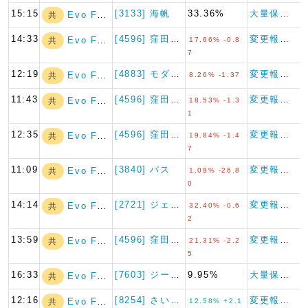
15:15
[3133] 海帆
33.36%
大量保有報告書
Evo Fund
共
14:33
[4596] 窪田製薬ホールデ…
変更報告書
Evo Fund
共
17.66% -0.8
7
12:19
[4883] モダリス
変更報告書
Evo Fund
共
8.26% -1.37
11:43
[4596] 窪田製薬ホールデ…
変更報告書
Evo Fund
共
18.53% -1.3
1
12:35
[4596] 窪田製薬ホールデ…
変更報告書
Evo Fund
共
19.84% -1.4
7
11:09
[3840] パス
変更報告書（短期大量譲渡）
Evo Fund
共
1.09% -26.8
0
14:14
[2721] ジェイホールディ…
変更報告書
Evo Fund
共
32.40% -0.6
2
13:59
[4596] 窪田製薬ホールデ…
変更報告書
Evo Fund
共
21.31% -2.2
5
16:33
[7603] ジーイエット
9.95%
大量保有報告書
Evo Fund
共
12:16
[8254] さいか屋
変更報告書
Evo Fund
共
12.58% +2.1