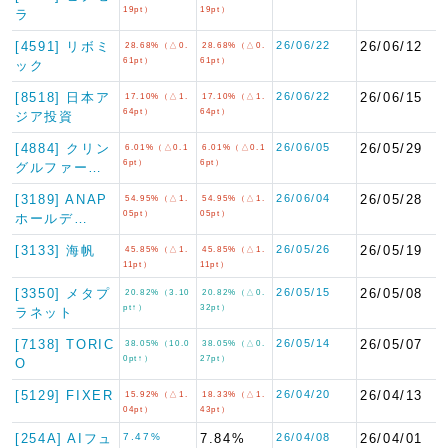
19pt）
19pt）
ラ
[4591] リボミ
26/06/22
26/06/12
28.68%（△0.
28.68%（△0.
61pt）
61pt）
ック
[8518] 日本ア
26/06/22
26/06/15
17.10%（△1.
17.10%（△1.
64pt）
64pt）
ジア投資
[4884] クリン
26/06/05
26/05/29
6.01%（△0.1
6.01%（△0.1
6pt）
6pt）
グルファー…
[3189] ANAP
26/06/04
26/05/28
54.95%（△1.
54.95%（△1.
05pt）
05pt）
ホールデ…
[3133] 海帆
26/05/26
26/05/19
45.85%（△1.
45.85%（△1.
11pt）
11pt）
[3350] メタプ
26/05/15
26/05/08
20.82%（3.10
20.82%（△0.
pt↑）
32pt）
ラネット
[7138] TORIC
26/05/14
26/05/07
38.05%（10.0
38.05%（△0.
0pt↑）
27pt）
O
[5129] FIXER
26/04/20
26/04/13
15.92%（△1.
18.33%（△1.
04pt）
43pt）
[254A] AIフュ
7.47%
7.84%
26/04/08
26/04/01