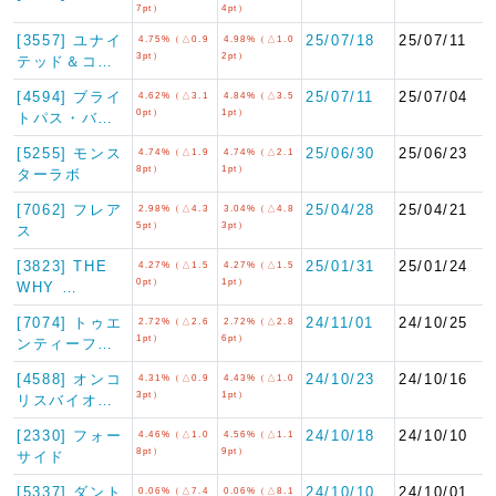
7pt）
4pt）
[3557] ユナイ
25/07/18
25/07/11
4.75%（△0.9
4.98%（△1.0
3pt）
2pt）
テッド＆コ…
[4594] ブライ
25/07/11
25/07/04
4.62%（△3.1
4.84%（△3.5
0pt）
1pt）
トパス・バ…
[5255] モンス
25/06/30
25/06/23
4.74%（△1.9
4.74%（△2.1
8pt）
1pt）
ターラボ
[7062] フレア
25/04/28
25/04/21
2.98%（△4.3
3.04%（△4.8
5pt）
3pt）
ス
[3823] THE
25/01/31
25/01/24
4.27%（△1.5
4.27%（△1.5
0pt）
1pt）
WHY …
[7074] トゥエ
24/11/01
24/10/25
2.72%（△2.6
2.72%（△2.8
1pt）
6pt）
ンティーフ…
[4588] オンコ
24/10/23
24/10/16
4.31%（△0.9
4.43%（△1.0
3pt）
1pt）
リスバイオ…
[2330] フォー
24/10/18
24/10/10
4.46%（△1.0
4.56%（△1.1
8pt）
9pt）
サイド
[5337] ダント
24/10/10
24/10/01
0.06%（△7.4
0.06%（△8.1