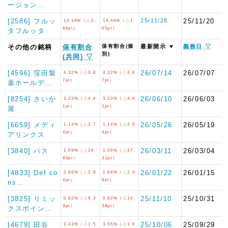
ージョン…
[2586] フルッ
25/11/28
25/11/20
14.16%（△0.
16.46%（△1.
86pt）
05pt）
タフルッタ
その他の銘柄
保有割合
保有割合(個
最新開示 ▼
義務日 ▽
別)
(共同) ▽
[4596] 窪田製
26/07/14
26/07/07
4.32%（△3.8
4.32%（△3.8
7pt）
7pt）
薬ホールデ…
[8254] さいか
26/06/10
26/06/03
3.23%（△4.6
3.23%（△4.6
1pt）
1pt）
屋
[6659] メディ
26/05/26
26/05/19
1.14%（△3.7
1.14%（△3.9
4pt）
4pt）
アリンクス
[3840] パス
26/03/11
26/03/04
1.09%（△26.
1.09%（△37.
80pt）
31pt）
[4833] Def co
26/01/22
26/01/15
2.86%（△2.9
2.88%（△2.9
4pt）
6pt）
ns…
[3825] リミッ
25/11/10
25/10/31
0.82%（△9.3
0.82%（△10.
3pt）
38pt）
クスポイン…
[4679] 田谷
25/10/06
25/09/29
3.43%（△1.5
3.55%（△1.6