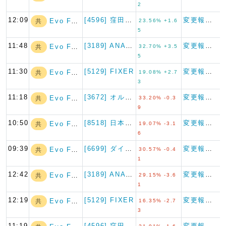
2
12:09
[4596] 窪田製薬ホールデ…
変更報告書
Evo Fund
共
23.56% +1.6
5
11:48
[3189] ANAPホールデ…
変更報告書
Evo Fund
共
32.70% +3.5
5
11:30
[5129] FIXER
変更報告書
Evo Fund
共
19.08% +2.7
3
11:18
[3672] オルトプラス
変更報告書
Evo Fund
共
33.20% -0.3
9
10:50
[8518] 日本アジア投資
変更報告書
Evo Fund
共
19.07% -3.1
6
09:39
[6699] ダイヤモンドエレ…
変更報告書
Evo Fund
共
30.57% -0.4
1
12:42
[3189] ANAPホールデ…
変更報告書
Evo Fund
共
29.15% -3.6
1
12:19
[5129] FIXER
変更報告書
Evo Fund
共
16.35% -2.7
3
11:19
[4596] 窪田製薬ホールデ…
変更報告書