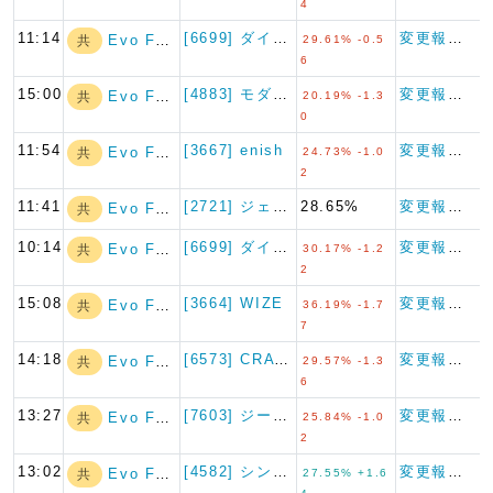
4
11:14
[6699] ダイヤモンドエレ…
変更報告書
Evo Fund
共
29.61% -0.5
6
15:00
[4883] モダリス
変更報告書
Evo Fund
共
20.19% -1.3
0
11:54
[3667] enish
変更報告書
Evo Fund
共
24.73% -1.0
2
11:41
[2721] ジェイホールディ…
28.65%
変更報告書
Evo Fund
共
10:14
[6699] ダイヤモンドエレ…
変更報告書
Evo Fund
共
30.17% -1.2
2
15:08
[3664] WIZE
変更報告書
Evo Fund
共
36.19% -1.7
7
14:18
[6573] CRAVIA
変更報告書
Evo Fund
共
29.57% -1.3
6
13:27
[7603] ジーイエット
変更報告書
Evo Fund
共
25.84% -1.0
2
13:02
[4582] シンバイオ製薬
変更報告書
Evo Fund
共
27.55% +1.6