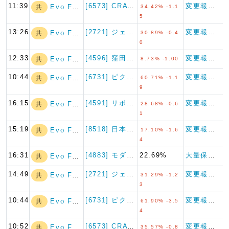
11:39
[6573] CRAVIA
変更報告書
Evo Fund
共
34.42% -1.1
5
13:26
[2721] ジェイホールディ…
変更報告書
Evo Fund
共
30.89% -0.4
0
12:33
[4596] 窪田製薬ホールデ…
変更報告書
Evo Fund
共
8.73% -1.00
10:44
[6731] ピクセラ
変更報告書
Evo Fund
共
60.71% -1.1
9
16:15
[4591] リボミック
変更報告書
Evo Fund
共
28.68% -0.6
1
15:19
[8518] 日本アジア投資
変更報告書
Evo Fund
共
17.10% -1.6
4
16:31
[4883] モダリス
22.69%
大量保有報告書
Evo Fund
共
14:49
[2721] ジェイホールディ…
変更報告書
Evo Fund
共
31.29% -1.2
3
10:44
[6731] ピクセラ
変更報告書
Evo Fund
共
61.90% -3.5
4
10:52
[6573] CRAVIA
変更報告書
Evo Fund
共
35.57% -0.8