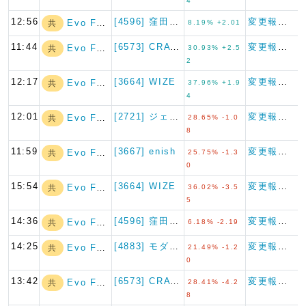
4
12:56
[4596] 窪田製薬ホールデ…
変更報告書
Evo Fund
共
8.19% +2.01
11:44
[6573] CRAVIA
変更報告書
Evo Fund
共
30.93% +2.5
2
12:17
[3664] WIZE
変更報告書
Evo Fund
共
37.96% +1.9
4
12:01
[2721] ジェイホールディ…
変更報告書
Evo Fund
共
28.65% -1.0
8
11:59
[3667] enish
変更報告書
Evo Fund
共
25.75% -1.3
0
15:54
[3664] WIZE
変更報告書
Evo Fund
共
36.02% -3.5
5
14:36
[4596] 窪田製薬ホールデ…
変更報告書
Evo Fund
共
6.18% -2.19
14:25
[4883] モダリス
変更報告書
Evo Fund
共
21.49% -1.2
0
13:42
[6573] CRAVIA
変更報告書
Evo Fund
共
28.41% -4.2
8