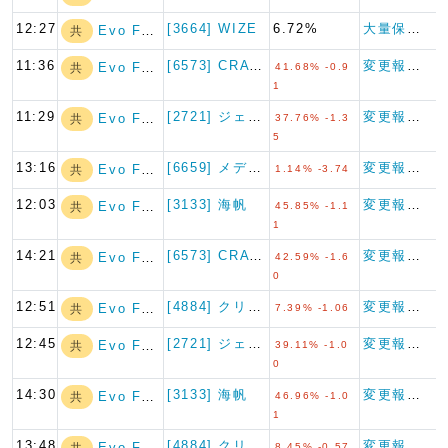
12:27
[3664] WIZE
6.72%
大量保有報告書
Evo Fund
共
11:36
[6573] CRAVIA
変更報告書
Evo Fund
共
41.68% -0.9
1
11:29
[2721] ジェイホールディ…
変更報告書
Evo Fund
共
37.76% -1.3
5
13:16
[6659] メディアリンクス
変更報告書
Evo Fund
共
1.14% -3.74
12:03
[3133] 海帆
変更報告書
Evo Fund
共
45.85% -1.1
1
14:21
[6573] CRAVIA
変更報告書
Evo Fund
共
42.59% -1.6
0
12:51
[4884] クリングルファー…
変更報告書（短期大量譲渡）
Evo Fund
共
7.39% -1.06
12:45
[2721] ジェイホールディ…
変更報告書
Evo Fund
共
39.11% -1.0
0
14:30
[3133] 海帆
変更報告書
Evo Fund
共
46.96% -1.0
1
13:48
[4884] クリングルファー…
変更報告書
Evo Fund
共
8.45% -0.57