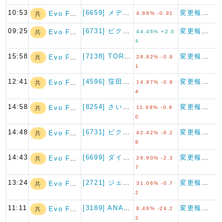
10:53
[6659] メディアリンクス
変更報告書
Evo Fund
共
4.88% -0.91
09:25
[6731] ピクセラ
変更報告書
Evo Fund
共
44.46% +2.0
4
15:58
[7138] TORICO
変更報告書
Evo Fund
共
28.82% -0.9
1
12:41
[4596] 窪田製薬ホールデ…
変更報告書
Evo Fund
共
14.97% -0.8
4
14:58
[8254] さいか屋
変更報告書
Evo Fund
共
11.68% -0.9
0
14:48
[6731] ピクセラ
変更報告書
Evo Fund
共
42.42% -0.2
8
14:43
[6699] ダイヤモンドエレ…
変更報告書
Evo Fund
共
26.90% -2.3
7
13:24
[2721] ジェイホールディ…
変更報告書
Evo Fund
共
31.06% -0.7
2
11:11
[3189] ANAPホールデ…
変更報告書（短期大量譲渡）
Evo Fund
共
8.48% -24.2
2