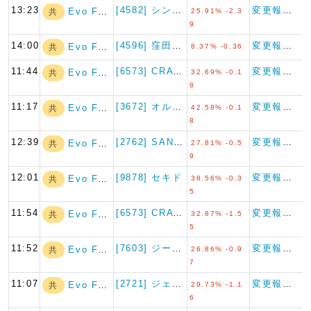
13:23
[4582] シンバイオ製薬
変更報告書
Evo Fund
共
25.91% -2.3
9
14:00
[4596] 窪田製薬ホールデ…
変更報告書
Evo Fund
共
8.37% -0.36
11:44
[6573] CRAVIA
変更報告書
Evo Fund
共
32.69% -0.1
8
11:17
[3672] オルトプラス
変更報告書
Evo Fund
共
42.58% -0.1
8
12:39
[2762] SANKO MA…
変更報告書
Evo Fund
共
27.81% -0.5
9
12:01
[9878] セキド
変更報告書
Evo Fund
共
38.56% -0.3
5
11:54
[6573] CRAVIA
変更報告書
Evo Fund
共
32.87% -1.5
5
11:52
[7603] ジーイエット
変更報告書
Evo Fund
共
26.86% -0.9
7
11:07
[2721] ジェイホールディ…
変更報告書
Evo Fund
共
29.73% -1.1
6