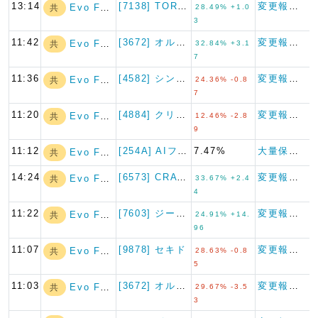
13:14
[7138] TORICO
変更報告書
Evo Fund
共
28.49% +1.0
3
11:42
[3672] オルトプラス
変更報告書
Evo Fund
共
32.84% +3.1
7
11:36
[4582] シンバイオ製薬
変更報告書
Evo Fund
共
24.36% -0.8
7
11:20
[4884] クリングルファー…
変更報告書
Evo Fund
共
12.46% -2.8
9
11:12
[254A] AIフュージョン…
7.47%
大量保有報告書
Evo Fund
共
14:24
[6573] CRAVIA
変更報告書
Evo Fund
共
33.67% +2.4
4
11:22
[7603] ジーイエット
変更報告書
Evo Fund
共
24.91% +14.
96
11:07
[9878] セキド
変更報告書
Evo Fund
共
28.63% -0.8
5
11:03
[3672] オルトプラス
変更報告書
Evo Fund
共
29.67% -3.5
3