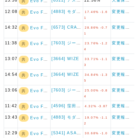
13:36
[6522] アスタリスク
12.58%
大量保有報告書
Evo Fund
共
12:08
[4883] モダリス
変更報告書
Evo Fund
共
17.46% -1.6
1
14:32
[6573] CRAVIA
変更報告書
Evo Fund
共
28.86% -0.7
1
11:38
[7603] ジーイエット
変更報告書
Evo Fund
共
23.76% -1.2
4
13:07
[3664] WIZE
変更報告書
Evo Fund
共
33.71% -1.1
3
14:54
[3664] WIZE
変更報告書
Evo Fund
共
34.84% -1.3
5
13:06
[7603] ジーイエット
変更報告書
Evo Fund
共
25.00% -0.8
4
11:42
[4596] 窪田製薬ホールデ…
変更報告書（短期大量譲渡）
Evo Fund
共
4.32% -3.87
13:43
[4883] モダリス
変更報告書
Evo Fund
共
19.07% -1.1
2
12:29
[5341] ASAHI EI…
変更報告書
Evo Fund
共
30.68% -1.0