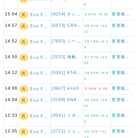
6
15:04
[8254] さいか屋
変更報告書
Evo Fund
共
9.95% +0.03
14:57
[6573] CRAVIA
変更報告書
Evo Fund
共
45.21% +13.
11
14:52
[7603] ジーイエット
変更報告書
Evo Fund
共
29.78% +6.2
9
14:50
[3133] 海帆
変更報告書
Evo Fund
共
47.97% +15.
03
14:12
[5341] ASAHI EI…
変更報告書
Evo Fund
共
34.63% +8.8
2
14:08
[3667] enish
変更報告書
Evo Fund
共
5.30% -3.69
14:04
[3189] ANAPホールデ…
変更報告書
Evo Fund
共
56.00% +19.
07
12:33
[4591] リボミック
変更報告書
Evo Fund
共
30.35% +6.4
2
12:05
[2721] ジェイホールディ…
変更報告書
Evo Fund
共
40.11% +11.
15