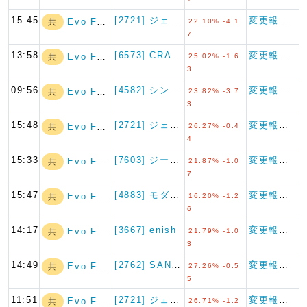
15:45
[2721] ジェイホールディ…
変更報告書
Evo Fund
共
22.10% -4.1
7
13:58
[6573] CRAVIA
変更報告書
Evo Fund
共
25.02% -1.6
3
09:56
[4582] シンバイオ製薬
変更報告書
Evo Fund
共
23.82% -3.7
3
15:48
[2721] ジェイホールディ…
変更報告書
Evo Fund
共
26.27% -0.4
4
15:33
[7603] ジーイエット
変更報告書
Evo Fund
共
21.87% -1.0
7
15:47
[4883] モダリス
変更報告書
Evo Fund
共
16.20% -1.2
6
14:17
[3667] enish
変更報告書
Evo Fund
共
21.79% -1.0
3
14:49
[2762] SANKO MA…
変更報告書
Evo Fund
共
27.26% -0.5
5
11:51
[2721] ジェイホールディ…
変更報告書
Evo Fund
共
26.71% -1.2