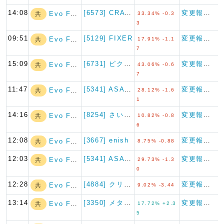
14:08
[6573] CRAVIA
変更報告書
Evo Fund
共
33.34% -0.3
3
09:51
[5129] FIXER
変更報告書
Evo Fund
共
17.91% -1.1
7
15:09
[6731] ピクセラ
変更報告書
Evo Fund
共
43.06% -0.6
7
11:47
[5341] ASAHI EI…
変更報告書
Evo Fund
共
28.12% -1.6
1
14:16
[8254] さいか屋
変更報告書
Evo Fund
共
10.82% -0.8
6
12:08
[3667] enish
変更報告書
Evo Fund
共
8.75% -0.88
12:03
[5341] ASAHI EI…
変更報告書
Evo Fund
共
29.73% -1.3
0
12:28
[4884] クリングルファー…
変更報告書
Evo Fund
共
9.02% -3.44
13:14
[3350] メタプラネット
変更報告書
Evo Fund
共
17.72% +2.3
5