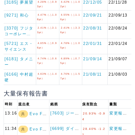
[3185] 夢展望
22/12/05
22/11/28
4.28%（△0.9
4.42%（△1.0
3pt）
2pt）
[9271] 和心
22/09/21
22/09/13
4.47%（△1.0
4.55%（△1.1
8pt）
6pt）
[3370] フジタ
22/08/31
22/08/24
2.41%（△3.1
2.41%（△3.3
3pt）
6pt）
コーポレー…
[5721] エス・
22/01/31
22/01/24
4.65%（△0.9
4.78%（△1.0
6pt）
5pt）
サイエンス
[6181] タメニ
21/09/14
21/09/07
4.74%（△0.6
4.89%（△0.7
7pt）
5pt）
ー
[6166] 中村超
21/08/11
21/08/03
4.63%（△1.4
4.76%（△1.5
9pt）
7pt）
硬
大量保有報告書
時刻
提出者
銘柄
保有割合
書類
13:16
[7603] ジーイエット
変更報告書
Evo Fund
共
20.93% -0.9
4
11:34
[6699] ダイヤモンドエレ…
変更報告書
Evo Fund
共
28.40% -1.2
1