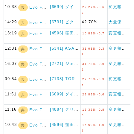
10:38
[6699] ダイヤモンドエレ…
変更報告書
Evo Fund
共
29.27% -0.6
2
14:29
[6731] ピクセラ
42.70%
大量保有報告書
Evo Fund
共
13:19
[4596] 窪田製薬ホールデ…
変更報告書
Evo Fund
共
15.81% -0.7
8
12:31
[5341] ASAHI EI…
変更報告書
Evo Fund
共
31.03% -0.3
9
16:07
[2721] ジェイホールディ…
変更報告書
Evo Fund
共
31.78% -0.6
2
09:54
[7138] TORICO
変更報告書
Evo Fund
共
29.73% -0.3
6
11:51
[6699] ダイヤモンドエレ…
変更報告書
Evo Fund
共
29.89% -0.6
8
11:16
[4884] クリングルファー…
変更報告書
Evo Fund
共
15.35% -0.8
6
10:43
[4596] 窪田製薬ホールデ…
変更報告書
Evo Fund
共
16.59% -1.0
7