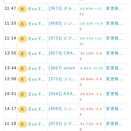
11:47
[3672] オルトプラス
変更報告書
Evo Fund
共
43.85% +12.
60
11:33
[4582] シンバイオ製薬
変更報告書
Evo Fund
共
28.30% +5.8
6
11:14
[6731] ピクセラ
変更報告書
Evo Fund
共
66.52% +24.
81
13:55
[6573] CRAVIA
変更報告書
Evo Fund
共
32.10% -0.6
6
13:44
[3667] enish
変更報告書
Evo Fund
共
8.99% +2.29
12:06
[2721] ジェイホールディ…
変更報告書
Evo Fund
共
28.96% -0.6
3
10:41
[5341] ASAHI EI…
変更報告書
Evo Fund
共
25.81% -1.1
4
14:17
[4582] シンバイオ製薬
変更報告書
Evo Fund
共
22.44% -0.4
6
11:18
[6731] ピクセラ
変更報告書
Evo Fund
共
41.71% -0.6
8