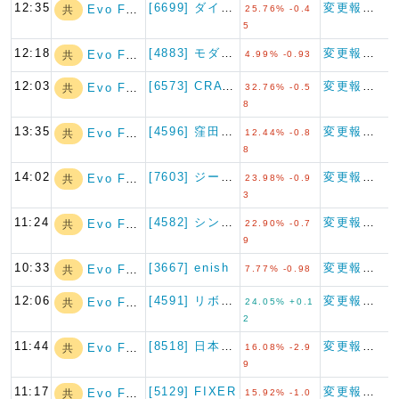
12:35
[6699] ダイヤモンドエレ…
変更報告書
Evo Fund
共
25.76% -0.4
5
12:18
[4883] モダリス
変更報告書
Evo Fund
共
4.99% -0.93
12:03
[6573] CRAVIA
変更報告書
Evo Fund
共
32.76% -0.5
8
13:35
[4596] 窪田製薬ホールデ…
変更報告書
Evo Fund
共
12.44% -0.8
8
14:02
[7603] ジーイエット
変更報告書
Evo Fund
共
23.98% -0.9
3
11:24
[4582] シンバイオ製薬
変更報告書
Evo Fund
共
22.90% -0.7
9
10:33
[3667] enish
変更報告書
Evo Fund
共
7.77% -0.98
12:06
[4591] リボミック
変更報告書
Evo Fund
共
24.05% +0.1
2
11:44
[8518] 日本アジア投資
変更報告書
Evo Fund
共
16.08% -2.9
9
11:17
[5129] FIXER
変更報告書
Evo Fund
共
15.92% -1.0