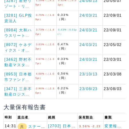
[3287] 星野リ
24/06/13
20/05/07
1.29%（△4.2
0.52%（△0.0
9pt）
1pt）
ゾート・リ…
[3281] GLP投
0.33%
24/03/21
22/09/01
3.75%（△1.6
（同）
9pt）
資法人
[8984] 大和ハ
24/03/21
22/09/01
3.73%（△1.4
0.43%（0.01p
2pt）
t↑）
ウスリート…
[8972] ケネデ
0.47%
24/03/21
22/05/02
3.03%（△2.0
（同）
3pt）
ィクス・オ…
[3462] 野村不
0.33%
24/03/21
22/03/01
3.67%（△1.3
（同）
7pt）
動産マスタ…
[8953] 日本都
0.56%
23/10/13
23/03/08
4.08%（△1.0
（同）
5pt）
市ファンド…
[3471] 三井不
0.22%
23/08/23
23/08/03
2.90%（△2.3
（同）
6pt）
動産ロジス…
大量保有報告書
時刻
提出者
銘柄
保有割合
書類
14:31
[2702] 日本マクドナルド…
変更報告書（特例対象株券等）
ステート・ストリ…
共
3.58% -2.23