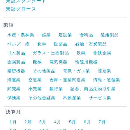
東証スタンダード
東証グロース
業種
水産・農林業
鉱業
建設業
食料品
繊維製品
パルプ・紙
化学
医薬品
石油・石炭製品
ゴム製品
ガラス・土石製品
鉄鋼
非鉄金属
金属製品
機械
電気機器
輸送用機器
精密機器
その他製品
電気・ガス業
陸運業
海運業
空運業
倉庫・運輸関連業
情報・通信業
卸売業
小売業
銀行業
証券、商品先物取引業
保険業
その他金融業
不動産業
サービス業
決算月
1月
2月
3月
4月
5月
6月
7月