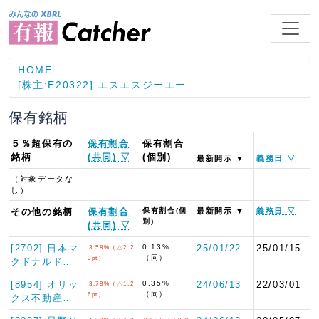
HOME
[株主:E20322] エスエスジーエー…
保有銘柄
５％超保有の
保有割合
保有割合
銘柄
(共同) ▽
(個別)
最新開示 ▼
義務日 ▽
（対象データな
し）
その他の銘柄
保有割合
保有割合(個
最新開示 ▼
義務日 ▽
別)
(共同) ▽
[2702] 日本マ
0.13%
25/01/22
25/01/15
3.58%（△2.2
（同）
3pt）
クドナルド…
[8954] オリッ
0.35%
24/06/13
22/03/01
3.78%（△1.2
（同）
6pt）
クス不動産…