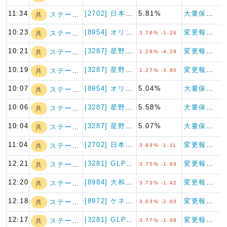
11:34
[2702] 日本マクドナルド…
5.81%
大量保有報告書（特例対象株券等）
ステート・ストリ…
共
10:23
[8954] オリックス不動産…
変更報告書
ステート・ストリ…
共
3.78% -1.26
10:21
[3287] 星野リゾート・リ…
変更報告書
ステート・ストリ…
共
1.29% -4.29
10:19
[3287] 星野リゾート・リ…
変更報告書
ステート・ストリ…
共
1.27% -3.80
10:07
[8954] オリックス不動産…
5.04%
大量保有報告書
ステート・ストリ…
共
10:06
[3287] 星野リゾート・リ…
5.58%
大量保有報告書
ステート・ストリ…
共
10:04
[3287] 星野リゾート・リ…
5.07%
大量保有報告書
ステート・ストリ…
共
11:04
[2702] 日本マクドナルド…
変更報告書
ステート・ストリ…
共
3.89% -1.11
12:21
[3281] GLP投資法人
変更報告書
ステート・ストリ…
共
3.75% -1.69
12:20
[8984] 大和ハウスリート…
変更報告書
ステート・ストリ…
共
3.73% -1.42
12:18
[8972] ケネディクス・オ…
変更報告書
ステート・ストリ…
共
3.03% -2.03
12:17
[3281] GLP投資法人
変更報告書
ステート・ストリ…
共
3.77% -1.68