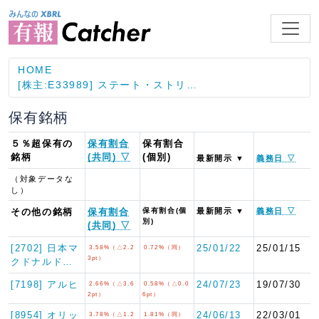
HOME
[株主:E33989] ステート・ストリ…
保有銘柄
５％超保有の
保有割合
保有割合
銘柄
(共同) ▽
(個別)
最新開示 ▼
義務日 ▽
（対象データな
し）
その他の銘柄
保有割合
保有割合(個
最新開示 ▼
義務日 ▽
別)
(共同) ▽
[2702] 日本マ
25/01/22
25/01/15
3.58%（△2.2
0.72%（同）
3pt）
クドナルド…
[7198] アルヒ
24/07/23
19/07/30
2.66%（△3.6
0.58%（△0.0
2pt）
6pt）
[8954] オリッ
24/06/13
22/03/01
3.78%（△1.2
1.81%（同）