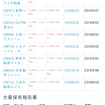
6pt）
クス不動産…
[3287] 星野リ
24/06/13
20/05/07
1.29%（△4.2
0.66%（同）
9pt）
ゾート・リ…
[3281] GLP投
24/03/21
22/09/01
3.75%（△1.6
1.81%（同）
9pt）
資法人
[8984] 大和ハ
24/03/21
22/09/01
3.73%（△1.4
1.80%（0.02p
2pt）
t↑）
ウスリート…
[8972] ケネデ
24/03/21
22/05/02
3.03%（△2.0
1.50%（同）
3pt）
ィクス・オ…
[3462] 野村不
24/03/21
22/03/01
3.67%（△1.3
1.76%（0.01p
7pt）
t↑）
動産マスタ…
[8953] 日本都
23/10/13
23/03/08
4.08%（△1.0
2.03%（△0.0
5pt）
8pt）
市ファンド…
[3471] 三井不
23/08/23
23/08/03
2.90%（△2.3
1.58%（同）
6pt）
動産ロジス…
大量保有報告書