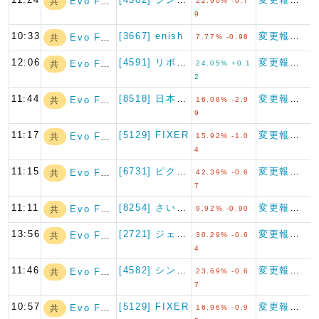
Evo Fund
共
22.90% -0.7
9
10:33
[3667] enish
変更報告書
Evo Fund
共
7.77% -0.98
12:06
[4591] リボミック
変更報告書
Evo Fund
共
24.05% +0.1
2
11:44
[8518] 日本アジア投資
変更報告書
Evo Fund
共
16.08% -2.9
9
11:17
[5129] FIXER
変更報告書
Evo Fund
共
15.92% -1.0
4
11:15
[6731] ピクセラ
変更報告書
Evo Fund
共
42.39% -0.6
7
11:11
[8254] さいか屋
変更報告書
Evo Fund
共
9.92% -0.90
13:56
[2721] ジェイホールディ…
変更報告書
Evo Fund
共
30.29% -0.6
4
11:46
[4582] シンバイオ製薬
変更報告書
Evo Fund
共
23.69% -0.6
7
10:57
[5129] FIXER
変更報告書
Evo Fund
共
16.96% -0.9