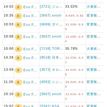
14:02
[2721] ジェイホールディ…
33.02%
大量保有報告書
Evo Fund
共
10:35
[3667] enish
変更報告書
Evo Fund
共
9.63% -0.82
10:03
[6699] ダイヤモンドエレ…
変更報告書
Evo Fund
共
31.53% -0.6
9
10:08
[3667] enish
変更報告書
Evo Fund
共
10.45% -2.0
6
10:00
[7138] TORICO
30.78%
大量保有報告書
Evo Fund
共
14:28
[8518] 日本アジア投資
変更報告書
Evo Fund
共
22.23% -0.4
1
13:09
[3672] オルトプラス
変更報告書
Evo Fund
共
34.02% -0.2
6
11:26
[4582] シンバイオ製薬
変更報告書
Evo Fund
共
26.54% -0.8
6
10:10
[3667] enish
変更報告書
Evo Fund
共
12.51% -0.7
3
15:02
[5341] ASAHI EI…
変更報告書
Evo Fund
共
31.42% -0.5