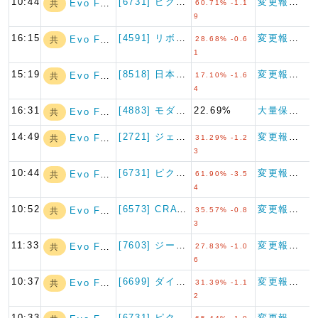
10:44
[6731] ピクセラ
変更報告書
Evo Fund
共
60.71% -1.1
9
16:15
[4591] リボミック
変更報告書
Evo Fund
共
28.68% -0.6
1
15:19
[8518] 日本アジア投資
変更報告書
Evo Fund
共
17.10% -1.6
4
16:31
[4883] モダリス
22.69%
大量保有報告書
Evo Fund
共
14:49
[2721] ジェイホールディ…
変更報告書
Evo Fund
共
31.29% -1.2
3
10:44
[6731] ピクセラ
変更報告書
Evo Fund
共
61.90% -3.5
4
10:52
[6573] CRAVIA
変更報告書
Evo Fund
共
35.57% -0.8
3
11:33
[7603] ジーイエット
変更報告書
Evo Fund
共
27.83% -1.0
6
10:37
[6699] ダイヤモンドエレ…
変更報告書
Evo Fund
共
31.39% -1.1
2
10:33
[6731] ピクセラ
変更報告書