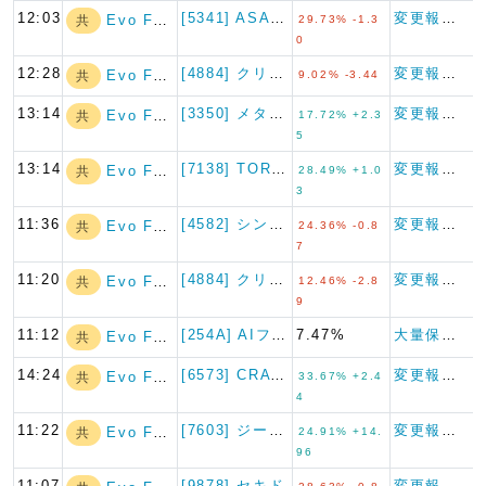
12:03
[5341] ASAHI EI…
変更報告書
Evo Fund
共
29.73% -1.3
0
12:28
[4884] クリングルファー…
変更報告書
Evo Fund
共
9.02% -3.44
13:14
[3350] メタプラネット
変更報告書
Evo Fund
共
17.72% +2.3
5
13:14
[7138] TORICO
変更報告書
Evo Fund
共
28.49% +1.0
3
11:36
[4582] シンバイオ製薬
変更報告書
Evo Fund
共
24.36% -0.8
7
11:20
[4884] クリングルファー…
変更報告書
Evo Fund
共
12.46% -2.8
9
11:12
[254A] AIフュージョン…
7.47%
大量保有報告書
Evo Fund
共
14:24
[6573] CRAVIA
変更報告書
Evo Fund
共
33.67% +2.4
4
11:22
[7603] ジーイエット
変更報告書
Evo Fund
共
24.91% +14.
96
11:07
[9878] セキド
変更報告書