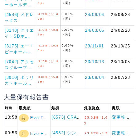
（同）
9pt）
ーホールデ…
[4586] メドレ
0.00%
24/09/04
24/08/28
4.22%（△1.0
（同）
9pt）
ックス
[3148] クリエ
0.00%
24/03/06
24/02/28
4.73%（△0.8
（同）
5pt）
イトSDホ…
[3175] エー・
0.00%
23/11/01
23/10/25
4.16%（△0.8
（同）
5pt）
ピーホール…
[7042] アクセ
0.00%
23/10/13
23/10/05
3.15%（△1.8
（同）
3pt）
スグループ…
[3010] ポラリ
0.00%
23/08/04
23/07/28
0.00%（△5.8
（同）
1pt）
ス・ホール…
大量保有報告書
時刻
提出者
銘柄
保有割合
書類
13:58
[6573] CRAVIA
変更報告書
Evo Fund
共
25.02% -1.6
3
09:56
[4582] シンバイオ製薬
変更報告書
Evo Fund
共
23.82% -3.7