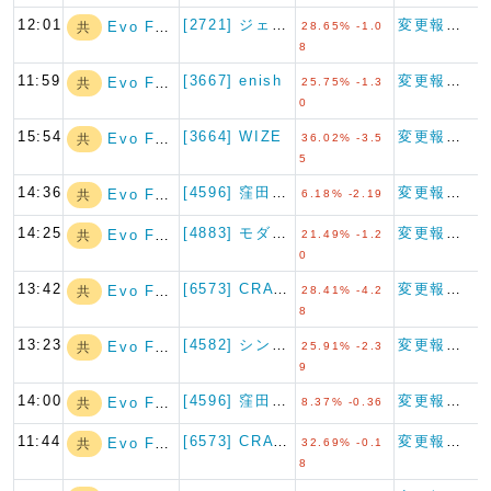
12:01
[2721] ジェイホールディ…
変更報告書
Evo Fund
共
28.65% -1.0
8
11:59
[3667] enish
変更報告書
Evo Fund
共
25.75% -1.3
0
15:54
[3664] WIZE
変更報告書
Evo Fund
共
36.02% -3.5
5
14:36
[4596] 窪田製薬ホールデ…
変更報告書
Evo Fund
共
6.18% -2.19
14:25
[4883] モダリス
変更報告書
Evo Fund
共
21.49% -1.2
0
13:42
[6573] CRAVIA
変更報告書
Evo Fund
共
28.41% -4.2
8
13:23
[4582] シンバイオ製薬
変更報告書
Evo Fund
共
25.91% -2.3
9
14:00
[4596] 窪田製薬ホールデ…
変更報告書
Evo Fund
共
8.37% -0.36
11:44
[6573] CRAVIA
変更報告書
Evo Fund
共
32.69% -0.1
8