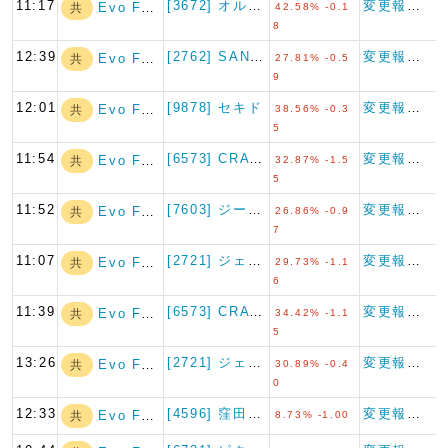
11:17
[3672] オルトプラス
変更報告書
Evo Fund
共
42.58% -0.1
8
12:39
[2762] SANKO MA…
変更報告書
Evo Fund
共
27.81% -0.5
9
12:01
[9878] セキド
変更報告書
Evo Fund
共
38.56% -0.3
5
11:54
[6573] CRAVIA
変更報告書
Evo Fund
共
32.87% -1.5
5
11:52
[7603] ジーイエット
変更報告書
Evo Fund
共
26.86% -0.9
7
11:07
[2721] ジェイホールディ…
変更報告書
Evo Fund
共
29.73% -1.1
6
11:39
[6573] CRAVIA
変更報告書
Evo Fund
共
34.42% -1.1
5
13:26
[2721] ジェイホールディ…
変更報告書
Evo Fund
共
30.89% -0.4
0
12:33
[4596] 窪田製薬ホールデ…
変更報告書
Evo Fund
共
8.73% -1.00