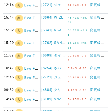
12:14
[2721] ジェイホールディ…
変更報告書
Evo Fund
共
32.74% -1.1
7
15:44
[3664] WIZE
変更報告書
Evo Fund
共
45.41% +38.
69
15:32
[5341] ASAHI EI…
変更報告書
Evo Fund
共
31.72% +2.3
4
15:29
[2762] SANKO MA…
変更報告書
Evo Fund
共
28.40% +23.
35
11:52
[6699] ダイヤモンドエレ…
変更報告書
Evo Fund
共
32.51% -0.2
7
10:47
[8254] さいか屋
変更報告書
Evo Fund
共
7.84% -1.08
12:45
[2721] ジェイホールディ…
変更報告書
Evo Fund
共
33.91% -1.2
8
09:52
[4884] クリングルファー…
変更報告書
Evo Fund
共
6.01% -0.16
14:48
[3189] ANAPホールデ…
変更報告書
Evo Fund
共
54.95% -1.0
5