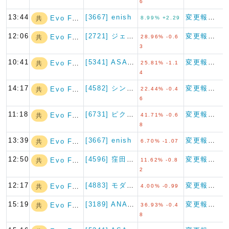
6
13:44
[3667] enish
変更報告書
Evo Fund
共
8.99% +2.29
12:06
[2721] ジェイホールディ…
変更報告書
Evo Fund
共
28.96% -0.6
3
10:41
[5341] ASAHI EI…
変更報告書
Evo Fund
共
25.81% -1.1
4
14:17
[4582] シンバイオ製薬
変更報告書
Evo Fund
共
22.44% -0.4
6
11:18
[6731] ピクセラ
変更報告書
Evo Fund
共
41.71% -0.6
8
13:39
[3667] enish
変更報告書
Evo Fund
共
6.70% -1.07
12:50
[4596] 窪田製薬ホールデ…
変更報告書
Evo Fund
共
11.62% -0.8
2
12:17
[4883] モダリス
変更報告書
Evo Fund
共
4.00% -0.99
15:19
[3189] ANAPホールデ…
変更報告書
Evo Fund
共
36.93% -0.4
8