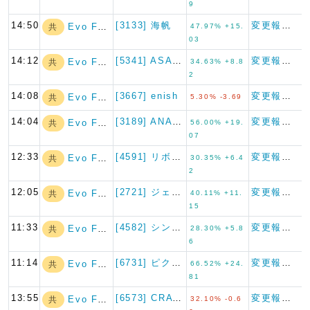
9
14:50
[3133] 海帆
変更報告書
Evo Fund
共
47.97% +15.
03
14:12
[5341] ASAHI EI…
変更報告書
Evo Fund
共
34.63% +8.8
2
14:08
[3667] enish
変更報告書
Evo Fund
共
5.30% -3.69
14:04
[3189] ANAPホールデ…
変更報告書
Evo Fund
共
56.00% +19.
07
12:33
[4591] リボミック
変更報告書
Evo Fund
共
30.35% +6.4
2
12:05
[2721] ジェイホールディ…
変更報告書
Evo Fund
共
40.11% +11.
15
11:33
[4582] シンバイオ製薬
変更報告書
Evo Fund
共
28.30% +5.8
6
11:14
[6731] ピクセラ
変更報告書
Evo Fund
共
66.52% +24.
81
13:55
[6573] CRAVIA
変更報告書
Evo Fund
共
32.10% -0.6