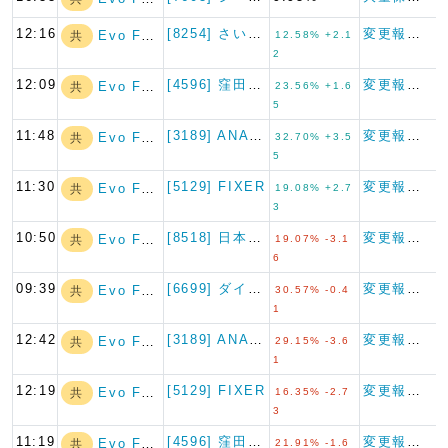
12:16
[8254] さいか屋
変更報告書
Evo Fund
共
12.58% +2.1
2
12:09
[4596] 窪田製薬ホールデ…
変更報告書
Evo Fund
共
23.56% +1.6
5
11:48
[3189] ANAPホールデ…
変更報告書
Evo Fund
共
32.70% +3.5
5
11:30
[5129] FIXER
変更報告書
Evo Fund
共
19.08% +2.7
3
10:50
[8518] 日本アジア投資
変更報告書
Evo Fund
共
19.07% -3.1
6
09:39
[6699] ダイヤモンドエレ…
変更報告書
Evo Fund
共
30.57% -0.4
1
12:42
[3189] ANAPホールデ…
変更報告書
Evo Fund
共
29.15% -3.6
1
12:19
[5129] FIXER
変更報告書
Evo Fund
共
16.35% -2.7
3
11:19
[4596] 窪田製薬ホールデ…
変更報告書
Evo Fund
共
21.91% -1.6