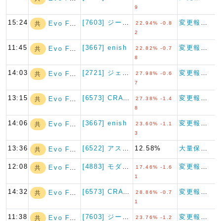
9
15:24
[7603] ジーイエット
変更報告書
Evo Fund
共
22.94% -0.8
2
11:45
[3667] enish
変更報告書
Evo Fund
共
22.82% -0.7
8
14:03
[2721] ジェイホールディ…
変更報告書
Evo Fund
共
27.98% -0.6
7
13:15
[6573] CRAVIA
変更報告書
Evo Fund
共
27.38% -1.4
8
14:06
[3667] enish
変更報告書
Evo Fund
共
23.60% -1.1
3
13:36
[6522] アスタリスク
12.58%
大量保有報告書
Evo Fund
共
12:08
[4883] モダリス
変更報告書
Evo Fund
共
17.46% -1.6
1
14:32
[6573] CRAVIA
変更報告書
Evo Fund
共
28.86% -0.7
1
11:38
[7603] ジーイエット
変更報告書
Evo Fund
共
23.76% -1.2