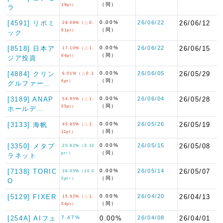
（同）
19pt）
ラ
[4591] リボミ
0.00%
26/06/22
26/06/12
28.68%（△0.
（同）
61pt）
ック
[8518] 日本ア
0.00%
26/06/22
26/06/15
17.10%（△1.
（同）
64pt）
ジア投資
[4884] クリン
0.00%
26/06/05
26/05/29
6.01%（△0.1
（同）
6pt）
グルファー…
[3189] ANAP
0.00%
26/06/04
26/05/28
54.95%（△1.
（同）
05pt）
ホールデ…
[3133] 海帆
0.00%
26/05/26
26/05/19
45.85%（△1.
（同）
11pt）
[3350] メタプ
0.00%
26/05/15
26/05/08
20.82%（3.10
（同）
pt↑）
ラネット
[7138] TORIC
0.00%
26/05/14
26/05/07
38.05%（10.0
（同）
0pt↑）
O
[5129] FIXER
0.00%
26/04/20
26/04/13
15.92%（△1.
（同）
04pt）
[254A] AIフュ
7.47%
0.00%
26/04/08
26/04/01