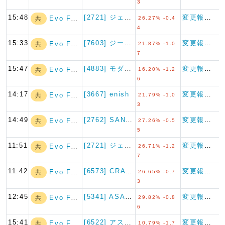
3
15:48
[2721] ジェイホールディ…
変更報告書
Evo Fund
共
26.27% -0.4
4
15:33
[7603] ジーイエット
変更報告書
Evo Fund
共
21.87% -1.0
7
15:47
[4883] モダリス
変更報告書
Evo Fund
共
16.20% -1.2
6
14:17
[3667] enish
変更報告書
Evo Fund
共
21.79% -1.0
3
14:49
[2762] SANKO MA…
変更報告書
Evo Fund
共
27.26% -0.5
5
11:51
[2721] ジェイホールディ…
変更報告書
Evo Fund
共
26.71% -1.2
7
11:42
[6573] CRAVIA
変更報告書
Evo Fund
共
26.65% -0.7
3
12:45
[5341] ASAHI EI…
変更報告書
Evo Fund
共
29.82% -0.8
6
15:41
[6522] アスタリスク
変更報告書
Evo Fund
共
10.79% -1.7