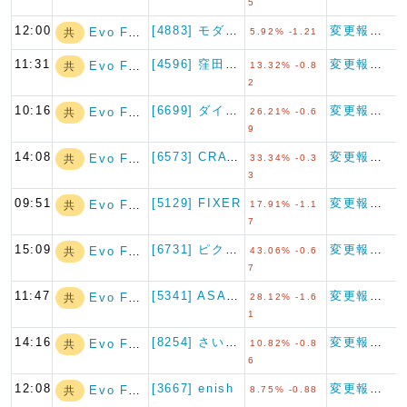
5
12:00
[4883] モダリス
変更報告書
Evo Fund
共
5.92% -1.21
11:31
[4596] 窪田製薬ホールデ…
変更報告書
Evo Fund
共
13.32% -0.8
2
10:16
[6699] ダイヤモンドエレ…
変更報告書
Evo Fund
共
26.21% -0.6
9
14:08
[6573] CRAVIA
変更報告書
Evo Fund
共
33.34% -0.3
3
09:51
[5129] FIXER
変更報告書
Evo Fund
共
17.91% -1.1
7
15:09
[6731] ピクセラ
変更報告書
Evo Fund
共
43.06% -0.6
7
11:47
[5341] ASAHI EI…
変更報告書
Evo Fund
共
28.12% -1.6
1
14:16
[8254] さいか屋
変更報告書
Evo Fund
共
10.82% -0.8
6
12:08
[3667] enish
変更報告書
Evo Fund
共
8.75% -0.88