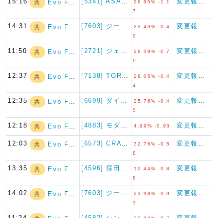
15:16
[5341] ASAHI EI…
変更報告書
Evo Fund
共
26.95% -1.1
7
14:31
[7603] ジーイエット
変更報告書
Evo Fund
共
23.49% -0.4
9
11:50
[2721] ジェイホールディ…
変更報告書
Evo Fund
共
29.59% -0.7
0
12:37
[7138] TORICO
変更報告書
Evo Fund
共
28.05% -0.4
4
12:35
[6699] ダイヤモンドエレ…
変更報告書
Evo Fund
共
25.76% -0.4
5
12:18
[4883] モダリス
変更報告書
Evo Fund
共
4.99% -0.93
12:03
[6573] CRAVIA
変更報告書
Evo Fund
共
32.76% -0.5
8
13:35
[4596] 窪田製薬ホールデ…
変更報告書
Evo Fund
共
12.44% -0.8
8
14:02
[7603] ジーイエット
変更報告書
Evo Fund
共
23.98% -0.9
3
11:24
[4582] シンバイオ製薬
変更報告書