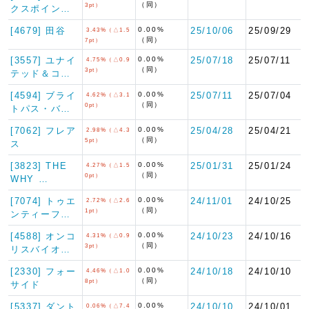
（同）
3pt）
クスポイン…
[4679] 田谷
0.00%
25/10/06
25/09/29
3.43%（△1.5
（同）
7pt）
[3557] ユナイ
0.00%
25/07/18
25/07/11
4.75%（△0.9
（同）
3pt）
テッド＆コ…
[4594] ブライ
0.00%
25/07/11
25/07/04
4.62%（△3.1
（同）
0pt）
トパス・バ…
[7062] フレア
0.00%
25/04/28
25/04/21
2.98%（△4.3
（同）
5pt）
ス
[3823] THE
0.00%
25/01/31
25/01/24
4.27%（△1.5
（同）
0pt）
WHY …
[7074] トゥエ
0.00%
24/11/01
24/10/25
2.72%（△2.6
（同）
1pt）
ンティーフ…
[4588] オンコ
0.00%
24/10/23
24/10/16
4.31%（△0.9
（同）
3pt）
リスバイオ…
[2330] フォー
0.00%
24/10/18
24/10/10
4.46%（△1.0
（同）
8pt）
サイド
[5337] ダント
0.00%
24/10/10
24/10/01
0.06%（△7.4