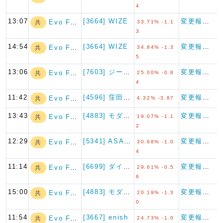
4
13:07
[3664] WIZE
変更報告書
Evo Fund
共
33.71% -1.1
3
14:54
[3664] WIZE
変更報告書
Evo Fund
共
34.84% -1.3
5
13:06
[7603] ジーイエット
変更報告書
Evo Fund
共
25.00% -0.8
4
11:42
[4596] 窪田製薬ホールデ…
変更報告書（短期大量譲渡）
Evo Fund
共
4.32% -3.87
13:43
[4883] モダリス
変更報告書
Evo Fund
共
19.07% -1.1
2
12:29
[5341] ASAHI EI…
変更報告書
Evo Fund
共
30.68% -1.0
4
11:14
[6699] ダイヤモンドエレ…
変更報告書
Evo Fund
共
29.61% -0.5
6
15:00
[4883] モダリス
変更報告書
Evo Fund
共
20.19% -1.3
0
11:54
[3667] enish
変更報告書
Evo Fund
共
24.73% -1.0