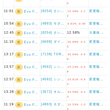
5
11:01
[8254] さいか屋
変更報告書
Evo Fund
共
10.46% -2.1
2
10:54
[4883] モダリス
変更報告書
Evo Fund
共
9.63% -0.90
12:45
[8254] さいか屋
12.58%
大量保有報告書
Evo Fund
共
11:15
[6699] ダイヤモンドエレ…
変更報告書
Evo Fund
共
30.98% -0.5
5
13:17
[7138] TORICO
変更報告書
Evo Fund
共
30.09% -0.6
9
13:57
[4582] シンバイオ製薬
変更報告書
Evo Fund
共
25.23% -0.6
8
12:57
[4582] シンバイオ製薬
変更報告書
Evo Fund
共
25.91% -0.6
3
13:28
[3672] オルトプラス
変更報告書
Evo Fund
共
33.59% -0.4
3
11:19
[4883] モダリス
変更報告書
Evo Fund
共
10.53% -1.0
3