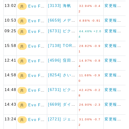
13:02
[3133] 海帆
変更報告書
Evo Fund
共
32.94% -0.4
2
10:53
[6659] メディアリンクス
変更報告書
Evo Fund
共
4.88% -0.91
09:25
[6731] ピクセラ
変更報告書
Evo Fund
共
44.46% +2.0
4
15:58
[7138] TORICO
変更報告書
Evo Fund
共
28.82% -0.9
1
12:41
[4596] 窪田製薬ホールデ…
変更報告書
Evo Fund
共
14.97% -0.8
4
14:58
[8254] さいか屋
変更報告書
Evo Fund
共
11.68% -0.9
0
14:48
[6731] ピクセラ
変更報告書
Evo Fund
共
42.42% -0.2
8
14:43
[6699] ダイヤモンドエレ…
変更報告書
Evo Fund
共
26.90% -2.3
7
13:24
[2721] ジェイホールディ…
変更報告書
Evo Fund
共
31.06% -0.7
2