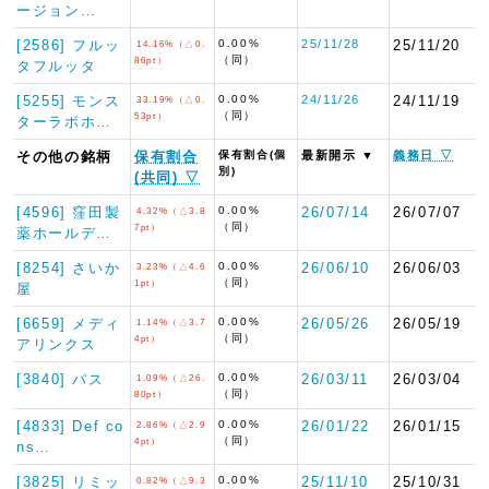
ージョン…
[2586] フルッ
0.00%
25/11/28
25/11/20
14.16%（△0.
（同）
86pt）
タフルッタ
[5255] モンス
0.00%
24/11/26
24/11/19
33.19%（△0.
（同）
53pt）
ターラボホ…
その他の銘柄
保有割合
保有割合(個
最新開示 ▼
義務日 ▽
別)
(共同) ▽
[4596] 窪田製
0.00%
26/07/14
26/07/07
4.32%（△3.8
（同）
7pt）
薬ホールデ…
[8254] さいか
0.00%
26/06/10
26/06/03
3.23%（△4.6
（同）
1pt）
屋
[6659] メディ
0.00%
26/05/26
26/05/19
1.14%（△3.7
（同）
4pt）
アリンクス
[3840] パス
0.00%
26/03/11
26/03/04
1.09%（△26.
（同）
80pt）
[4833] Def co
0.00%
26/01/22
26/01/15
2.86%（△2.9
（同）
4pt）
ns…
[3825] リミッ
0.00%
25/11/10
25/10/31
0.82%（△9.3