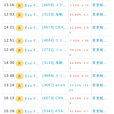
13:16
[6659] メディアリンクス
変更報告書
Evo Fund
共
1.14% -3.74
12:03
[3133] 海帆
変更報告書
Evo Fund
共
45.85% -1.1
1
14:21
[6573] CRAVIA
変更報告書
Evo Fund
共
42.59% -1.6
0
12:51
[4884] クリングルファー…
変更報告書（短期大量譲渡）
Evo Fund
共
7.39% -1.06
12:45
[2721] ジェイホールディ…
変更報告書
Evo Fund
共
39.11% -1.0
0
14:30
[3133] 海帆
変更報告書
Evo Fund
共
46.96% -1.0
1
13:48
[4884] クリングルファー…
変更報告書
Evo Fund
共
8.45% -0.57
13:14
[3667] enish
変更報告書
Evo Fund
共
35.16% +29.
86
16:13
[6573] CRAVIA
変更報告書
Evo Fund
共
44.19% -1.0
2
15:19
[5341] ASAHI EI…
変更報告書
Evo Fund
共
32.69% -0.7