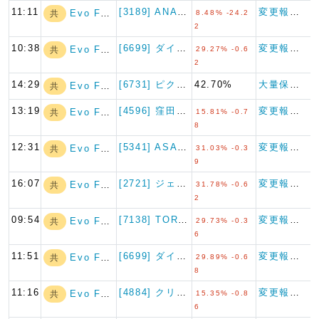
11:11
[3189] ANAPホールデ…
変更報告書（短期大量譲渡）
Evo Fund
共
8.48% -24.2
2
10:38
[6699] ダイヤモンドエレ…
変更報告書
Evo Fund
共
29.27% -0.6
2
14:29
[6731] ピクセラ
42.70%
大量保有報告書
Evo Fund
共
13:19
[4596] 窪田製薬ホールデ…
変更報告書
Evo Fund
共
15.81% -0.7
8
12:31
[5341] ASAHI EI…
変更報告書
Evo Fund
共
31.03% -0.3
9
16:07
[2721] ジェイホールディ…
変更報告書
Evo Fund
共
31.78% -0.6
2
09:54
[7138] TORICO
変更報告書
Evo Fund
共
29.73% -0.3
6
11:51
[6699] ダイヤモンドエレ…
変更報告書
Evo Fund
共
29.89% -0.6
8
11:16
[4884] クリングルファー…
変更報告書
Evo Fund
共
15.35% -0.8
6