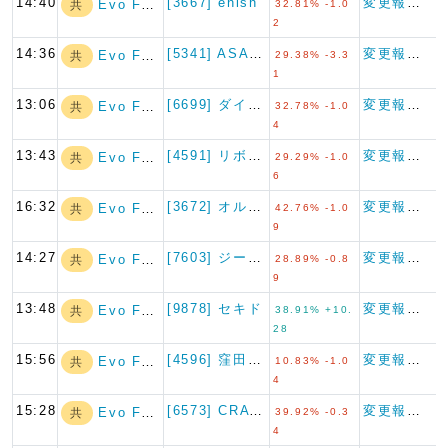
14:40
[3667] enish
変更報告書
Evo Fund
共
32.81% -1.0
2
14:36
[5341] ASAHI EI…
変更報告書
Evo Fund
共
29.38% -3.3
1
13:06
[6699] ダイヤモンドエレ…
変更報告書
Evo Fund
共
32.78% -1.0
4
13:43
[4591] リボミック
変更報告書
Evo Fund
共
29.29% -1.0
6
16:32
[3672] オルトプラス
変更報告書
Evo Fund
共
42.76% -1.0
9
14:27
[7603] ジーイエット
変更報告書
Evo Fund
共
28.89% -0.8
9
13:48
[9878] セキド
変更報告書
Evo Fund
共
38.91% +10.
28
15:56
[4596] 窪田製薬ホールデ…
変更報告書
Evo Fund
共
10.83% -1.0
4
15:28
[6573] CRAVIA
変更報告書
Evo Fund
共
39.92% -0.3
4