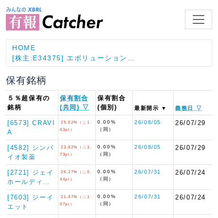
HOME
[株主:E34375] エボリューション…
保有銘柄
５％超保有の
保有割合
保有割合
銘柄
(共同) ▽
(個別)
最新開示 ▼
義務日 ▽
[6573] CRAVI
0.00%
26/08/05
26/07/29
25.02%（△1.
（同）
63pt）
A
[4582] シンバ
0.00%
26/08/05
26/07/29
23.82%（△3.
（同）
73pt）
イオ製薬
[2721] ジェイ
0.00%
26/07/31
26/07/24
26.27%（△0.
（同）
44pt）
ホールディ…
[7603] ジーイ
0.00%
26/07/31
26/07/24
21.87%（△1.
（同）
07pt）
エット