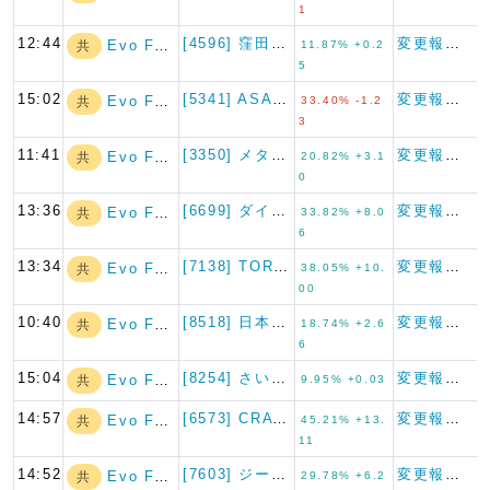
1
12:44
[4596] 窪田製薬ホールデ…
変更報告書
Evo Fund
共
11.87% +0.2
5
15:02
[5341] ASAHI EI…
変更報告書
Evo Fund
共
33.40% -1.2
3
11:41
[3350] メタプラネット
変更報告書
Evo Fund
共
20.82% +3.1
0
13:36
[6699] ダイヤモンドエレ…
変更報告書
Evo Fund
共
33.82% +8.0
6
13:34
[7138] TORICO
変更報告書
Evo Fund
共
38.05% +10.
00
10:40
[8518] 日本アジア投資
変更報告書
Evo Fund
共
18.74% +2.6
6
15:04
[8254] さいか屋
変更報告書
Evo Fund
共
9.95% +0.03
14:57
[6573] CRAVIA
変更報告書
Evo Fund
共
45.21% +13.
11
14:52
[7603] ジーイエット
変更報告書
Evo Fund
共
29.78% +6.2