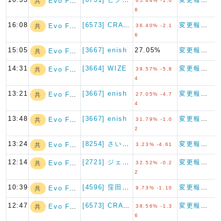
Evo Fund
共
65.44% -1.0
8
16:08
[6573] CRAVIA
変更報告書
Evo Fund
共
36.40% -2.1
6
15:05
[3667] enish
27.05%
変更報告書
Evo Fund
共
14:31
[3664] WIZE
変更報告書
Evo Fund
共
39.57% -5.8
4
13:21
[3667] enish
変更報告書
Evo Fund
共
27.05% -4.7
4
13:48
[3667] enish
変更報告書
Evo Fund
共
31.79% -1.0
2
13:24
[8254] さいか屋
変更報告書（短期大量譲渡）
Evo Fund
共
3.23% -4.61
12:14
[2721] ジェイホールディ…
変更報告書
Evo Fund
共
32.52% -0.2
2
10:39
[4596] 窪田製薬ホールデ…
変更報告書
Evo Fund
共
9.73% -1.10
12:47
[6573] CRAVIA
変更報告書
Evo Fund
共
38.56% -1.3
6