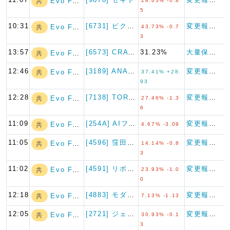
Evo Fund
共
28.63% -0.8
5
10:31
[6731] ピクセラ
変更報告書
Evo Fund
共
43.73% -0.7
3
13:57
[6573] CRAVIA
31.23%
大量保有報告書
Evo Fund
共
12:46
[3189] ANAPホールデ…
変更報告書
Evo Fund
共
37.41% +28.
93
12:28
[7138] TORICO
変更報告書
Evo Fund
共
27.46% -1.3
6
11:09
[254A] AIフュージョン…
変更報告書
Evo Fund
共
4.67% -3.09
11:05
[4596] 窪田製薬ホールデ…
変更報告書
Evo Fund
共
14.14% -0.8
3
11:02
[4591] リボミック
変更報告書
Evo Fund
共
23.93% -1.0
0
12:18
[4883] モダリス
変更報告書
Evo Fund
共
7.13% -1.13
12:05
[2721] ジェイホールディ…
変更報告書
Evo Fund
共
30.93% -0.1
3