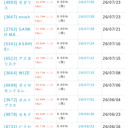
[4883] モダリ
0.00%
26/07/30
26/07/23
16.20%（△1.
（同）
26pt）
ス
[3667] enish
0.00%
26/07/30
26/07/23
21.79%（△1.
（同）
03pt）
[2762] SANK
0.00%
26/07/28
26/07/21
27.26%（△0.
（同）
55pt）
O MA…
[5341] ASAHI
0.00%
26/07/24
26/07/16
29.82%（△0.
（同）
86pt）
EI…
[6522] アスタ
0.00%
26/07/23
26/07/15
10.79%（△1.
（同）
79pt）
リスク
[3664] WIZE
0.00%
26/07/15
26/07/08
33.71%（△1.
（同）
13pt）
[6699] ダイヤ
0.00%
26/07/13
26/07/06
29.61%（△0.
（同）
56pt）
モンドエレ…
[3672] オルト
0.00%
26/07/02
26/06/04
42.58%（△0.
（同）
18pt）
プラス
[9878] セキド
0.00%
26/06/30
26/06/23
38.56%（△0.
（同）
35pt）
[6731] ピクセ
0.00%
26/06/23
26/06/16
60.71%（△1.