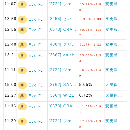
11:07
[2721] ジェイホールディ…
変更報告書
Evo Fund
共
35.19% -1.0
8
13:58
[8254] さいか屋
変更報告書
Evo Fund
共
8.92% -1.03
12:55
[6573] CRAVIA
変更報告書
Evo Fund
共
40.26% -1.4
2
12:48
[4884] クリングルファー…
変更報告書（短期大量譲渡）
Evo Fund
共
6.17% -1.22
13:21
[3667] enish
変更報告書
Evo Fund
共
33.83% -1.3
3
11:11
[2721] ジェイホールディ…
変更報告書
Evo Fund
共
36.27% -1.4
9
15:00
[2762] SANKO MA…
5.05%
大量保有報告書
Evo Fund
共
12:27
[3664] WIZE
6.72%
大量保有報告書
Evo Fund
共
11:36
[6573] CRAVIA
変更報告書
Evo Fund
共
41.68% -0.9
1
11:29
[2721] ジェイホールディ…
変更報告書
Evo Fund
共
37.76% -1.3
5