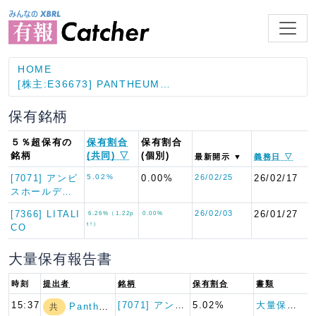
HOME
[株主:E36673] PANTHEUM…
保有銘柄
５％超保有の
保有割合
保有割合
銘柄
(共同) ▽
(個別)
最新開示 ▼
義務日 ▽
[7071] アンビ
5.02%
0.00%
26/02/25
26/02/17
スホールデ…
[7366] LITALI
26/02/03
26/01/27
6.26%（1.22p
0.00%
t↑）
CO
大量保有報告書
時刻
提出者
銘柄
保有割合
書類
15:37
[7071] アンビスホールデ…
5.02%
大量保有報告書
Pantheum…
共