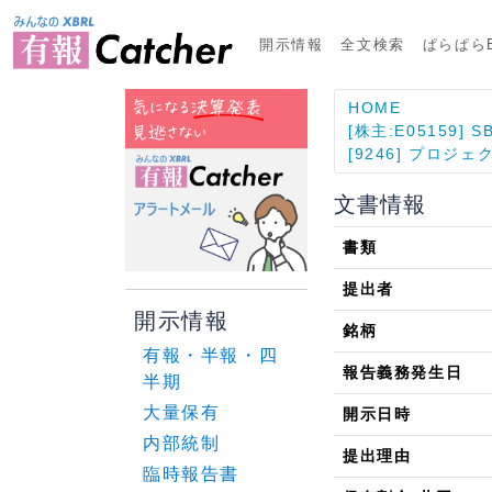
開示情報
全文検索
ぱらぱらE
HOME
[株主:E05159]
[9246] プロジ
文書情報
書類
提出者
開示情報
銘柄
有報・半報・四
報告義務発生日
半期
大量保有
開示日時
内部統制
提出理由
臨時報告書