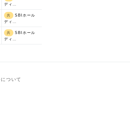
ディ…
SBIホール
共
ディ…
SBIホール
共
ディ…
ーについて