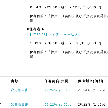
0.44% （25,500 株）
/ 123,493,000 円
保有目的：「投資一任契約」及び「投資信託委任
資
■保有者 4
[E21671] レオス・キャピタ…
1.33% （76,500 株）
/ 470,838,000 円
保有目的：「投資一任契約」及び「投資信託委託
資
書類
保有割合(共同)
保有割合(個別)
9
変更報告書
27.24%（1.02pt
27.24%（1.02pt
↑）
↑）
4
変更報告書
26.22%（1.01pt
26.22%（1.01pt