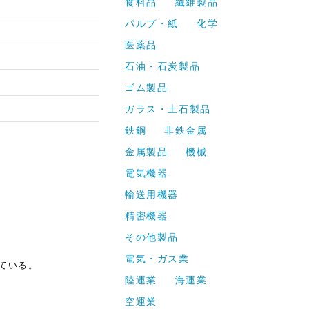
食料品
繊維製品
パルプ・紙
化学
医薬品
石油・石炭製品
ゴム製品
ガラス・土石製品
鉄鋼
非鉄金属
金属製品
機械
電気機器
輸送用機器
精密機器
その他製品
電気・ガス業
ている。
陸運業
海運業
空運業