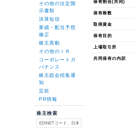
保有割合(共同)
その他の法定開
示書類
保有株数
決算短信
取得資金
業績・配当予想
修正
保有目的
株主異動
上場取引所
その他のＩＲ
共同保有の内訳
コーポレートガ
バナンス
株主総会招集通
知
定款
PR情報
株主検索