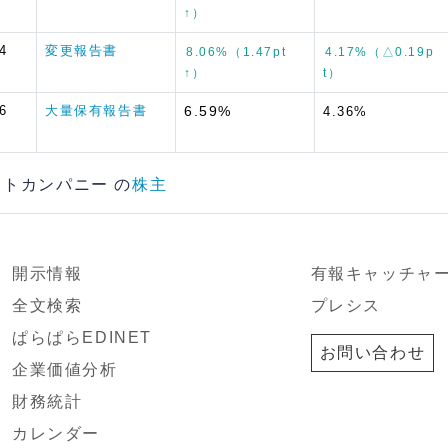
↑）
4
変更報告書
8.06%（1.47pt
4.17%（△0.19p
↑）
t）
6
大量保有報告書
6.59%
4.36%
ェクトカンパニー の
株主
開示情報
有報キャッチャ
全文検索
プレシス
ぱらぱらEDINET
お問い合わせ
企業価値分析
財務統計
カレンダー