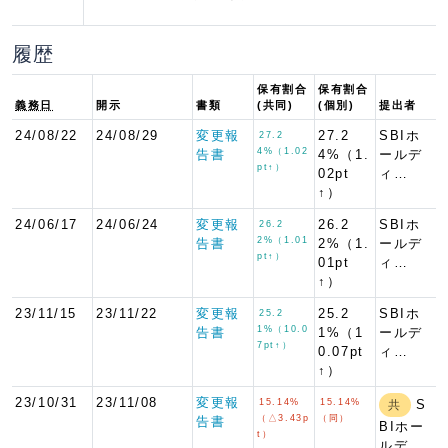
履歴
保有割合
保有割合
義務日
開示
書類
(共同)
(個別)
提出者
24/08/22
24/08/29
変更報
27.2
SBIホ
27.2
4%（1.02
告書
4%（1.
ールデ
pt↑）
02pt
ィ…
↑）
24/06/17
24/06/24
変更報
26.2
SBIホ
26.2
2%（1.01
告書
2%（1.
ールデ
pt↑）
01pt
ィ…
↑）
23/11/15
23/11/22
変更報
25.2
SBIホ
25.2
1%（10.0
告書
1%（1
ールデ
7pt↑）
0.07pt
ィ…
↑）
23/10/31
23/11/08
変更報
15.14%
15.14%
S
共
（△3.43p
（同）
告書
BIホー
t）
ルデ