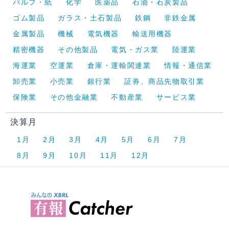
パルプ・紙
化学
医薬品
石油・石炭製品
ゴム製品
ガラス・土石製品
鉄鋼
非鉄金属
金属製品
機械
電気機器
輸送用機器
精密機器
その他製品
電気・ガス業
陸運業
海運業
空運業
倉庫・運輸関連業
情報・通信業
卸売業
小売業
銀行業
証券、商品先物取引業
保険業
その他金融業
不動産業
サービス業
決算月
1月
2月
3月
4月
5月
6月
7月
8月
9月
10月
11月
12月