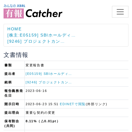
HOME
[株主:E05159] SBIホールディ…
[9246] プロジェクトカン…
文書情報
書類
変更報告書
提出者
[E05159] SBIホールディ…
銘柄
[9246] プロジェクトカン…
報告義務発
2023-06-16
生日
開示日時
2023-06-23 15:51
EDINETで閲覧
(外部リンク)
提出理由
重要な契約の変更
保有割合
8.11%（△0.01pt）
(共同)