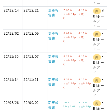
ィ…
22/12/14
22/12/21
変更報
7.93%
4.10%
S
共
（△0.14p
（同）
告書
BIホー
t）
ルデ
ィ…
22/12/02
22/12/09
変更報
8.07%
4.10%
S
共
（△0.21p
（同）
告書
BIホー
t）
ルデ
ィ…
22/11/30
22/12/07
変更報
8.28%
4.10%
S
共
（△0.03p
（同）
告書
BIホー
t）
ルデ
ィ…
22/11/14
22/11/21
変更報
8.31%
4.10%
S
共
（△2.02p
（△0.03p
告書
BIホー
t）
t）
ルデ
ィ…
22/08/26
22/09/02
変更報
10.3
4.13%
S
共
3%（0.66
（△0.02p
告書
BIホー