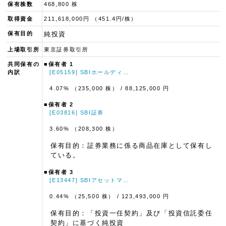
保有株数
468,800 株
取得資金
211,618,000円 （451.4円/株）
保有目的
純投資
上場取引所
東京証券取引所
共同保有の
■保有者 1
内訳
[E05159] SBIホールディ…
4.07% （235,000 株）
/ 88,125,000 円
■保有者 2
[E03816] SBI証券
3.60% （208,300 株）
保有目的：証券業務に係る商品在庫として保有し
ている。
■保有者 3
[E13447] SBIアセットマ…
0.44% （25,500 株）
/ 123,493,000 円
保有目的：「投資一任契約」及び「投資信託委任
契約」に基づく純投資