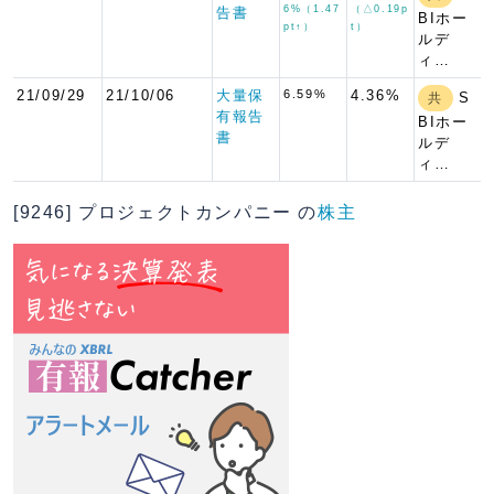
6%（1.47
（△0.19p
告書
BIホー
pt↑）
t）
ルデ
ィ…
21/09/29
21/10/06
大量保
6.59%
4.36%
S
共
有報告
BIホー
書
ルデ
ィ…
[9246] プロジェクトカンパニー の
株主