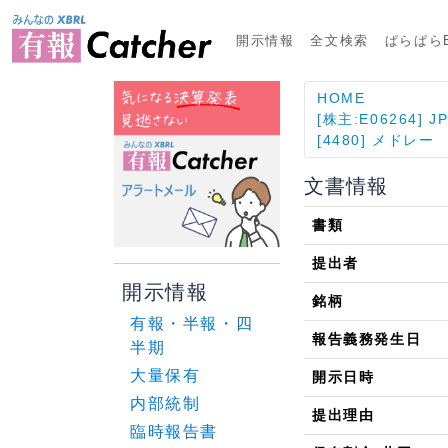
開示情報
全文検索
ぱらぱらE
HOME
[株主:E06264]
[4480] メドレー
文書情報
書類
提出者
開示情報
銘柄
有報・半報・四
報告義務発生日
半期
大量保有
開示日時
内部統制
提出理由
臨時報告書