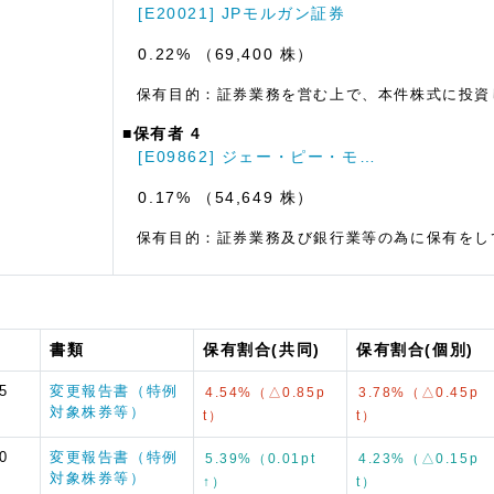
[E20021] JPモルガン証券
0.22% （69,400 株）
保有目的：証券業務を営む上で、本件株式に投資
■保有者 4
[E09862] ジェー・ピー・モ…
0.17% （54,649 株）
保有目的：証券業務及び銀行業等の為に保有をし
書類
保有割合(共同)
保有割合(個別)
5
変更報告書（特例
4.54%（△0.85p
3.78%（△0.45p
対象株券等）
t）
t）
0
変更報告書（特例
5.39%（0.01pt
4.23%（△0.15p
対象株券等）
↑）
t）