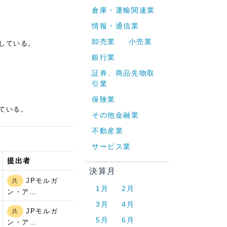
倉庫・運輸関連業
情報・通信業
卸売業
小売業
している。
銀行業
証券、商品先物取
引業
保険業
ている。
その他金融業
不動産業
サービス業
提出者
決算月
JPモルガ
共
1月
2月
ン・ア…
3月
4月
JPモルガ
共
5月
6月
ン・ア…