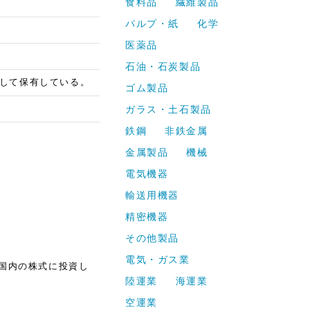
食料品
繊維製品
パルプ・紙
化学
医薬品
石油・石炭製品
して保有している。
ゴム製品
ガラス・土石製品
鉄鋼
非鉄金属
金属製品
機械
電気機器
輸送用機器
精密機器
その他製品
電気・ガス業
国内の株式に投資し
陸運業
海運業
空運業