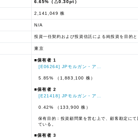
6.65%（△0.30pt）
2,141,049 株
N/A
投資一任契約および投資信託による純投資を目的と
東京
■保有者 1
[E06264] JPモルガン・ア…
5.85% （1,883,100 株）
■保有者 2
[E21418] JPモルガン・ア…
0.42% （133,900 株）
保有目的：投資顧問業を営む上で、顧客勘定にて
ている。
■保有者 3