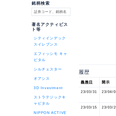
銘柄検索
著名アクティビス
ト等
シティインデック
スイレブンス
エフィッシモ キャ
ピタル
シルチェスター
履歴
オアシス
義務日
開示
3D Investment
23/03/31
23/04/0
ストラテジックキ
ャピタル
23/03/15
23/03/2
NIPPON ACTIVE