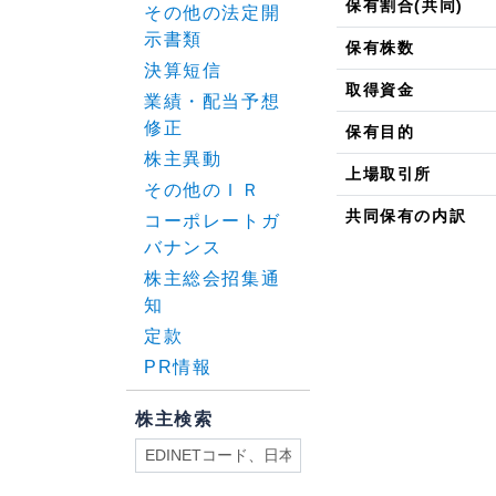
保有割合(共同)
その他の法定開
示書類
保有株数
決算短信
取得資金
業績・配当予想
修正
保有目的
株主異動
上場取引所
その他のＩＲ
共同保有の内訳
コーポレートガ
バナンス
株主総会招集通
知
定款
PR情報
株主検索