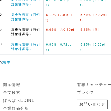
対象株券等）
↑）
t）
0
変更報告書（特例
6.11%（△0.54p
5.59%（△0.26p
対象株券等）
t）
t）
5
変更報告書（特例
6.65%（△0.30pt）
5.85%（同）
対象株券等）
0
変更報告書（特例
6.95%（0.72pt
5.85%（0.22pt
対象株券等）
↑）
↑）
の
株主
開示情報
有報キャッチャ
全文検索
プレシス
ぱらぱらEDINET
お問い合わせ
企業価値分析