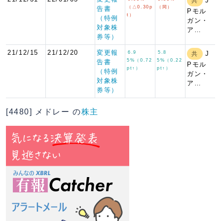
J
共
（△0.30p
（同）
告書
Pモル
t）
（特例
ガン・
対象株
ア…
券等）
21/12/15
21/12/20
変更報
6.9
5.8
J
共
5%（0.72
5%（0.22
告書
Pモル
pt↑）
pt↑）
（特例
ガン・
対象株
ア…
券等）
[4480] メドレー の
株主