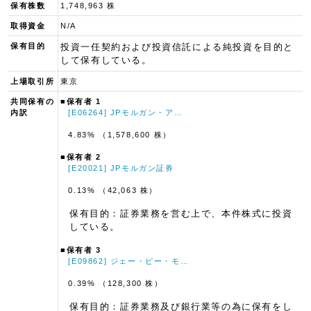
保有株数
1,748,963 株
取得資金
N/A
保有目的
投資一任契約および投資信託による純投資を目的と
して保有している。
上場取引所
東京
共同保有の
■保有者 1
内訳
[E06264] JPモルガン・ア…
4.83% （1,578,600 株）
■保有者 2
[E20021] JPモルガン証券
0.13% （42,063 株）
保有目的：証券業務を営む上で、本件株式に投資
している。
■保有者 3
[E09862] ジェー・ピー・モ…
0.39% （128,300 株）
保有目的：証券業務及び銀行業等の為に保有をし