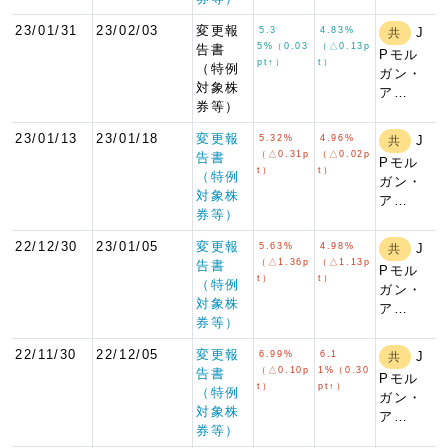
23/01/31
23/02/03
変更報
5.3
4.83%
J
共
5%（0.03
（△0.13p
告書
Pモル
pt↑）
t）
（特例
ガン・
対象株
ア…
券等）
23/01/13
23/01/18
変更報
5.32%
4.96%
J
共
（△0.31p
（△0.02p
告書
Pモル
t）
t）
（特例
ガン・
対象株
ア…
券等）
22/12/30
23/01/05
変更報
5.63%
4.98%
J
共
（△1.36p
（△1.13p
告書
Pモル
t）
t）
（特例
ガン・
対象株
ア…
券等）
22/11/30
22/12/05
変更報
6.99%
6.1
J
共
（△0.10p
1%（0.30
告書
Pモル
t）
pt↑）
（特例
ガン・
対象株
ア…
券等）