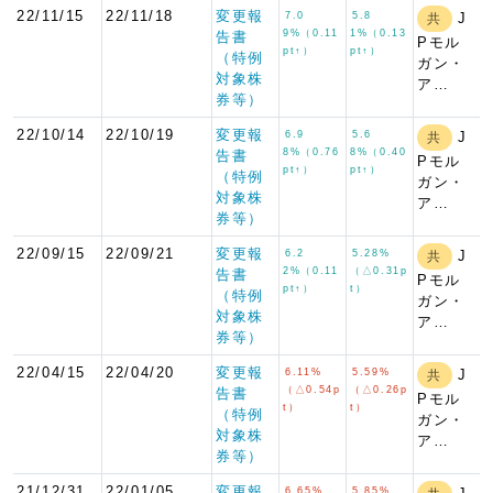
22/11/15
22/11/18
変更報
7.0
5.8
J
共
9%（0.11
1%（0.13
告書
Pモル
pt↑）
pt↑）
（特例
ガン・
対象株
ア…
券等）
22/10/14
22/10/19
変更報
6.9
5.6
J
共
8%（0.76
8%（0.40
告書
Pモル
pt↑）
pt↑）
（特例
ガン・
対象株
ア…
券等）
22/09/15
22/09/21
変更報
6.2
5.28%
J
共
2%（0.11
（△0.31p
告書
Pモル
pt↑）
t）
（特例
ガン・
対象株
ア…
券等）
22/04/15
22/04/20
変更報
6.11%
5.59%
J
共
（△0.54p
（△0.26p
告書
Pモル
t）
t）
（特例
ガン・
対象株
ア…
券等）
21/12/31
22/01/05
変更報
6.65%
5.85%