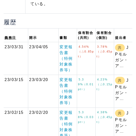
ている。
履歴
保有割合
保有割合
義務日
開示
書類
(共同)
(個別)
提出者
23/03/31
23/04/05
変更報
4.54%
3.78%
J
共
（△0.85p
（△0.45p
告書
Pモル
t）
t）
（特例
ガン・
対象株
ア…
券等）
23/03/15
23/03/20
変更報
5.3
4.23%
J
共
9%（0.01
（△0.15p
告書
Pモル
pt↑）
t）
（特例
ガン・
対象株
ア…
券等）
23/02/15
23/02/20
変更報
5.3
4.38%
J
共
8%（0.03
（△0.45p
告書
Pモル
pt↑）
t）
（特例
ガン・
対象株
ア…
券等）