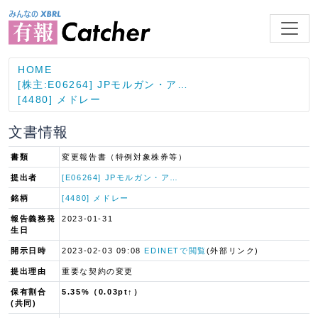
HOME
[株主:E06264] JPモルガン・ア…
[4480] メドレー
文書情報
書類
変更報告書（特例対象株券等）
提出者
[E06264] JPモルガン・ア…
銘柄
[4480] メドレー
報告義務発
2023-01-31
生日
開示日時
2023-02-03 09:08
EDINETで閲覧
(外部リンク)
提出理由
重要な契約の変更
保有割合
5.35%（0.03pt↑）
(共同)