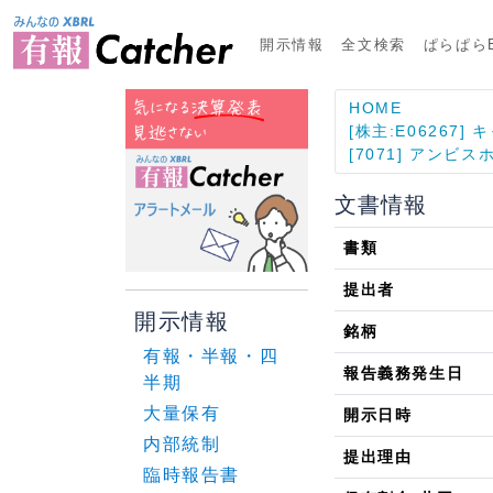
開示情報
全文検索
ぱらぱらE
HOME
[株主:E06267
[7071] アンビ
文書情報
書類
提出者
開示情報
銘柄
有報・半報・四
報告義務発生日
半期
大量保有
開示日時
内部統制
提出理由
臨時報告書