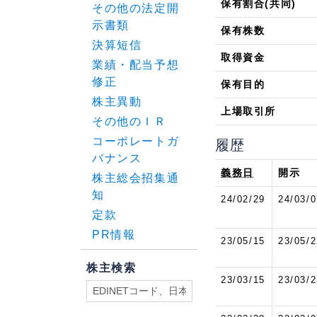
保有割合(共同)
その他の法定開
示書類
保有株数
決算短信
取得資金
業績・配当予想
修正
保有目的
株主異動
上場取引所
その他のＩＲ
コーポレートガ
履歴
バナンス
義務日
開示
株主総会招集通
知
24/02/29
24/03/0
定款
PR情報
23/05/15
23/05/2
株主検索
23/03/15
23/03/2