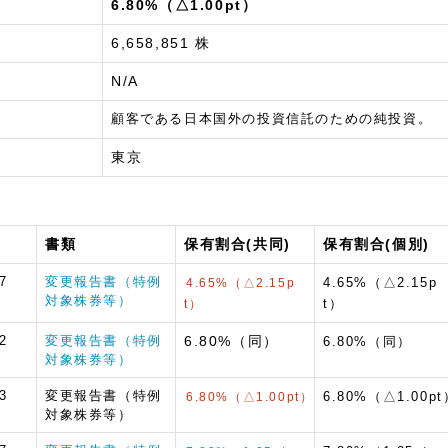
6.80%（△1.00pt）
6,658,851 株
N/A
顧客である日本国外の投資信託のための純投資。
東京
書類
保有割合(共同)
保有割合(個別)
7
変更報告書（特例
4.65%（△2.15p
4.65%（△2.15p
対象株券等）
t）
t）
2
変更報告書（特例
6.80%（同）
6.80%（同）
対象株券等）
3
変更報告書（特例
6.80%（△1.00pt
6.80%（△1.00pt）
対象株券等）