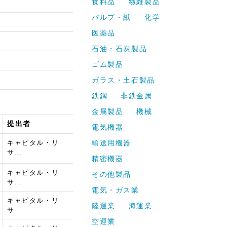
食料品
繊維製品
パルプ・紙
化学
医薬品
石油・石炭製品
ゴム製品
ガラス・土石製品
鉄鋼
非鉄金属
金属製品
機械
提出者
電気機器
キャピタル・リ
輸送用機器
サ…
精密機器
キャピタル・リ
その他製品
サ…
電気・ガス業
キャピタル・リ
）
陸運業
海運業
サ…
空運業