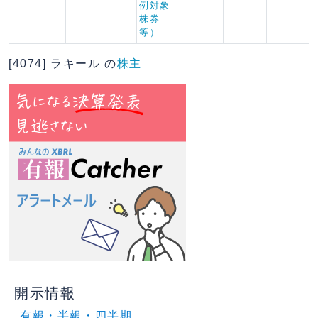
例対象
株券
等）
[4074] ラキール の
株主
開示情報
有報・半報・四半期