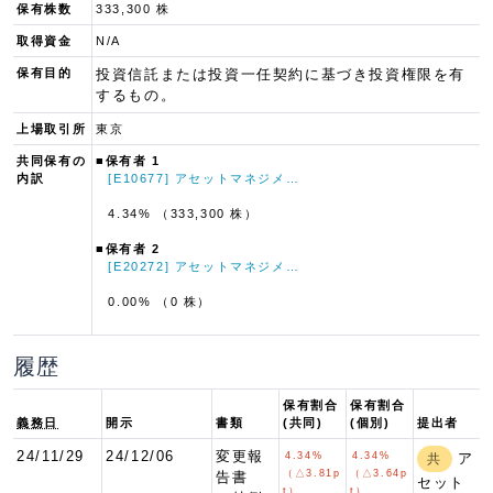
保有株数
333,300 株
取得資金
N/A
保有目的
投資信託または投資一任契約に基づき投資権限を有
するもの。
上場取引所
東京
共同保有の
■保有者 1
内訳
[E10677] アセットマネジメ…
4.34% （333,300 株）
■保有者 2
[E20272] アセットマネジメ…
0.00% （0 株）
履歴
保有割合
保有割合
義務日
開示
書類
(共同)
(個別)
提出者
24/11/29
24/12/06
変更報
4.34%
4.34%
ア
共
（△3.81p
（△3.64p
告書
セット
t）
t）