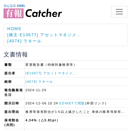
HOME
[株主:E10677] アセットマネジメ…
[4074] ラキール
文書情報
書類
変更報告書（特例対象株券等）
提出者
[E10677] アセットマネジメ…
銘柄
[4074] ラキール
報告義務発
2024-11-29
生日
開示日時
2024-12-06 10:24
EDINETで閲覧
(外部リンク)
提出理由
株券等保有割合が1％以上減少したこと 単体の株券等保有割合が1％以上減少したこと 共同保有者が減少したこと
保有割合
4.34%（△3.81pt）
(共同)