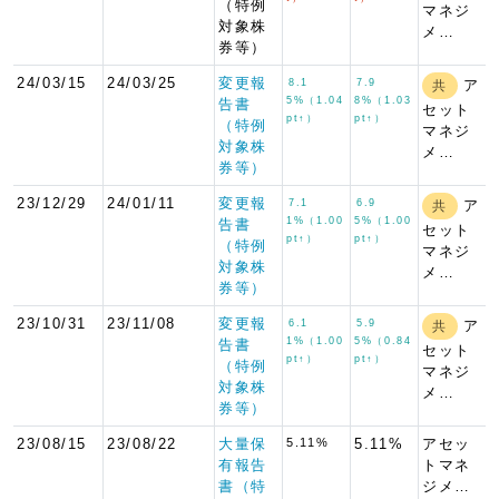
（特例
マネジ
対象株
メ…
券等）
24/03/15
24/03/25
変更報
8.1
7.9
ア
共
5%（1.04
8%（1.03
告書
セット
pt↑）
pt↑）
（特例
マネジ
対象株
メ…
券等）
23/12/29
24/01/11
変更報
7.1
6.9
ア
共
1%（1.00
5%（1.00
告書
セット
pt↑）
pt↑）
（特例
マネジ
対象株
メ…
券等）
23/10/31
23/11/08
変更報
6.1
5.9
ア
共
1%（1.00
5%（0.84
告書
セット
pt↑）
pt↑）
（特例
マネジ
対象株
メ…
券等）
23/08/15
23/08/22
大量保
5.11%
5.11%
アセッ
有報告
トマネ
書（特
ジメ…