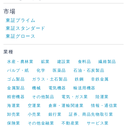
市場
東証プライム
東証スタンダード
東証グロース
業種
水産・農林業
鉱業
建設業
食料品
繊維製品
パルプ・紙
化学
医薬品
石油・石炭製品
ゴム製品
ガラス・土石製品
鉄鋼
非鉄金属
金属製品
機械
電気機器
輸送用機器
精密機器
その他製品
電気・ガス業
陸運業
海運業
空運業
倉庫・運輸関連業
情報・通信業
卸売業
小売業
銀行業
証券、商品先物取引業
保険業
その他金融業
不動産業
サービス業