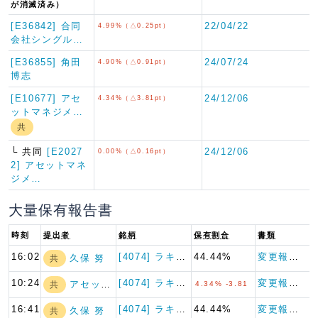
が消滅済み）
[E36842] 合同
22/04/22
4.99%（△0.25pt）
会社シングル…
[E36855] 角田
24/07/24
4.90%（△0.91pt）
博志
[E10677] アセ
24/12/06
4.34%（△3.81pt）
ットマネジメ…
共
└ 共同
[E2027
24/12/06
0.00%（△0.16pt）
2] アセットマネ
ジメ…
大量保有報告書
時刻
提出者
銘柄
保有割合
書類
16:02
[4074] ラキール
44.44%
変更報告書
久保 努
共
10:24
[4074] ラキール
変更報告書（特例対象株券等）
アセットマネジメ…
共
4.34% -3.81
16:41
[4074] ラキール
44.44%
変更報告書
久保 努
共