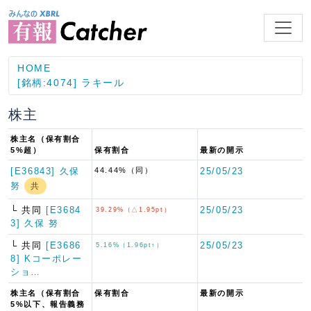
HOME
[銘柄:4074] ラキール
株主
株主名（保有割合
5%超）
保有割合
最新の開示
[E36843] 久保
44.44%（同）
25/05/23
努
共
└ 共同
[E3684
25/05/23
39.29%（△1.95pt）
3] 久保 努
└ 共同
[E3686
25/05/23
5.16%（1.96pt↑）
8] Kコーポレー
ショ…
株主名（保有割合
保有割合
最新の開示
5%以下、報告義務