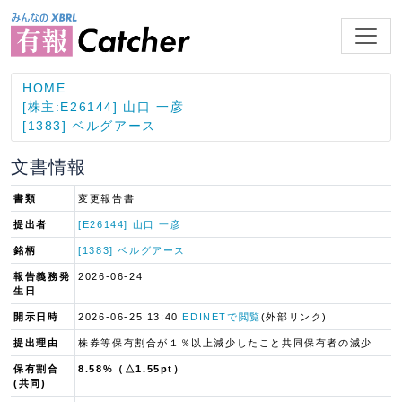
HOME
[株主:E26144] 山口 一彦
[1383] ベルグアース
文書情報
書類
変更報告書
提出者
[E26144] 山口 一彦
銘柄
[1383] ベルグアース
報告義務発
2026-06-24
生日
開示日時
2026-06-25 13:40
EDINETで閲覧
(外部リンク)
提出理由
株券等保有割合が１％以上減少したこと共同保有者の減少
保有割合
8.58%（△1.55pt）
(共同)