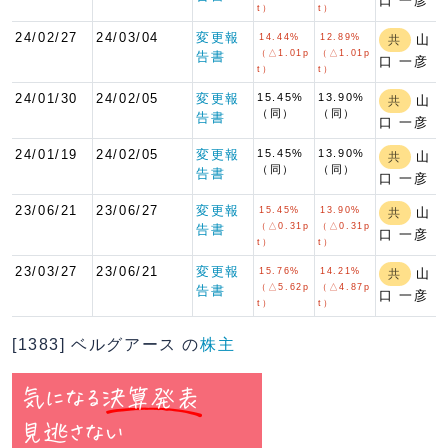
口 一彦
t）
t）
24/02/27
24/03/04
変更報
14.44%
12.89%
山
共
（△1.01p
（△1.01p
告書
口 一彦
t）
t）
24/01/30
24/02/05
変更報
15.45%
13.90%
山
共
（同）
（同）
告書
口 一彦
24/01/19
24/02/05
変更報
15.45%
13.90%
山
共
（同）
（同）
告書
口 一彦
23/06/21
23/06/27
変更報
15.45%
13.90%
山
共
（△0.31p
（△0.31p
告書
口 一彦
t）
t）
23/03/27
23/06/21
変更報
15.76%
14.21%
山
共
（△5.62p
（△4.87p
告書
口 一彦
t）
t）
[1383] ベルグアース の
株主