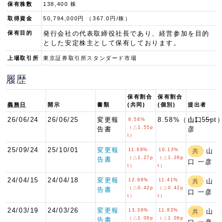
保有株数
138,400 株
取得資金
50,794,000円 （367.0円/株）
保有目的
発行会社の代表取締役社長であり、経営参加を目的
とした安定株主として保有しております。
上場取引所
東京証券取引所スタンダード市場
履歴
保有割合
保有割合
義務日
開示
書類
(共同)
(個別)
提出者
26/06/24
26/06/25
変更報
8.58%（△1.55pt
山口 一
8.58%
（△1.55p
告書
彦
t）
25/09/24
25/10/01
変更報
11.69%
10.13%
山
共
（△1.27p
（△1.28p
告書
口 一彦
t）
t）
24/04/15
24/04/18
変更報
12.96%
11.41%
山
共
（△0.42p
（△0.42p
告書
口 一彦
t）
t）
24/03/19
24/03/26
変更報
13.38%
11.83%
山
共
（△1.06p
（△1.06p
告書