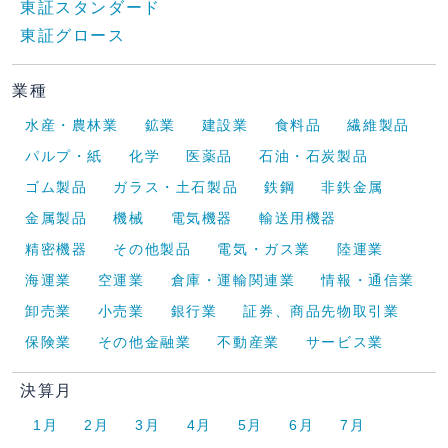
東証スタンダード
東証グロース
業種
水産・農林業
鉱業
建設業
食料品
繊維製品
パルプ・紙
化学
医薬品
石油・石炭製品
ゴム製品
ガラス・土石製品
鉄鋼
非鉄金属
金属製品
機械
電気機器
輸送用機器
精密機器
その他製品
電気・ガス業
陸運業
海運業
空運業
倉庫・運輸関連業
情報・通信業
卸売業
小売業
銀行業
証券、商品先物取引業
保険業
その他金融業
不動産業
サービス業
決算月
1月
2月
3月
4月
5月
6月
7月