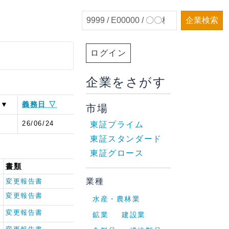
企業検索
ログイン
企業をさがす
 ▼
義務日 ▽
市場
5
26/06/24
東証プライム
東証スタンダード
東証グロース
書類
業種
変更報告書
変更報告書
水産・農林業
変更報告書
鉱業
建設業