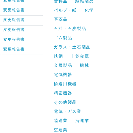
変更報告書
食料品
繊維製品
変更報告書
パルプ・紙
化学
医薬品
変更報告書
石油・石炭製品
変更報告書
ゴム製品
変更報告書
ガラス・土石製品
変更報告書
鉄鋼
非鉄金属
金属製品
機械
電気機器
輸送用機器
精密機器
その他製品
電気・ガス業
陸運業
海運業
空運業