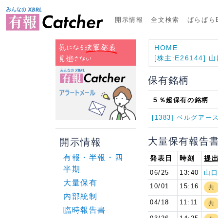
開示情報
全文検索
ぱらぱらE
HOME
[株主:E26144] 
保有銘柄
５％超保有の銘柄
[1383] ベルグアー
大量保有報告
開示情報
有報・半報・四
発表日
時刻
提
半期
06/25
13:40
山口
大量保有
10/01
15:16
共
内部統制
04/18
11:11
共
臨時報告書