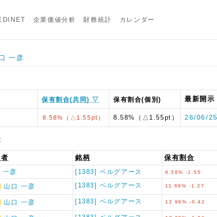
DINET
企業価値分析
財務統計
カレンダー
山口 一彦
最新開示
保有割合(共同) ▽
保有割合(個別)
ス
26/06/2
8.58%（△1.55pt）
8.58%（△1.55pt）
書
出者
銘柄
保有割合
 一彦
[1383] ベルグアース
8.58% -1.55
[1383] ベルグアース
山口 一彦
11.69% -1.27
[1383] ベルグアース
山口 一彦
12.96% -0.42