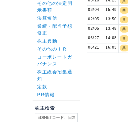
03/26
14:25
共
その他の法定開
03/04
15:49
示書類
共
決算短信
02/05
13:50
共
業績・配当予想
02/05
13:49
共
修正
06/27
14:08
共
株主異動
06/21
16:03
共
その他のＩＲ
コーポレートガ
バナンス
株主総会招集通
知
定款
PR情報
株主検索