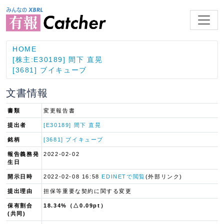
HOME
[株主:E30189] 間下 直晃
[3681] ブイキューブ
文書情報
書類
変更報告書
提出者
[E30189] 間下 直晃
銘柄
[3681] ブイキューブ
報告義務発
2022-02-02
生日
開示日時
2022-02-08 16:58
EDINETで閲覧
(外部リンク)
提出理由
担保等重要な契約に関する変更
保有割合
18.34%（△0.09pt）
(共同)