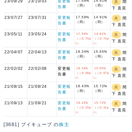
23/09/29
23/10/03
変更報
17.59%
14.91%
間
共
（同）
（同）
告書
下 直晃
23/07/27
23/07/31
変更報
17.59%
14.91%
間
共
（同）
（同）
告書
下 直晃
23/05/11
23/05/24
変更報
17.59%
14.91%
間
共
（△0.75p
（△0.74p
告書
下 直晃
t）
t）
22/04/07
22/04/13
変更報
18.34%
15.65%
間
共
（同）
（同）
告書
下 直晃
22/02/02
22/02/08
変更報
18.34%
15.65%
間
共
（△0.09p
（△0.07p
告書
下 直晃
t）
t）
21/09/15
21/09/24
変更報
18.43%
15.72%
間
共
（同）
（同）
告書
下 直晃
21/09/13
21/09/21
変更報
18.43%
15.72%
間
共
（△0.10p
（△0.11p
告書
下 直晃
t）
t）
[3681] ブイキューブ の
株主