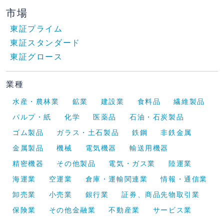
市場
東証プライム
東証スタンダード
東証グロース
業種
水産・農林業
鉱業
建設業
食料品
繊維製品
パルプ・紙
化学
医薬品
石油・石炭製品
ゴム製品
ガラス・土石製品
鉄鋼
非鉄金属
金属製品
機械
電気機器
輸送用機器
精密機器
その他製品
電気・ガス業
陸運業
海運業
空運業
倉庫・運輸関連業
情報・通信業
卸売業
小売業
銀行業
証券、商品先物取引業
保険業
その他金融業
不動産業
サービス業