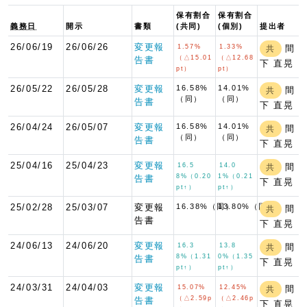
保有割合
保有割合
義務日
開示
書類
(共同)
(個別)
提出者
26/06/19
26/06/26
変更報
1.57%
1.33%
間
共
（△15.01
（△12.68
告書
下 直晃
pt）
pt）
26/05/22
26/05/28
変更報
16.58%
14.01%
間
共
（同）
（同）
告書
下 直晃
26/04/24
26/05/07
変更報
16.58%
14.01%
間
共
（同）
（同）
告書
下 直晃
25/04/16
25/04/23
変更報
16.5
14.0
間
共
8%（0.20
1%（0.21
告書
下 直晃
pt↑）
pt↑）
25/02/28
25/03/07
変更報
16.38%（同）
13.80%（同）
間
共
告書
下 直晃
24/06/13
24/06/20
変更報
16.3
13.8
間
共
8%（1.31
0%（1.35
告書
下 直晃
pt↑）
pt↑）
24/03/31
24/04/03
変更報
15.07%
12.45%
間
共
（△2.59p
（△2.46p
告書
下 直晃