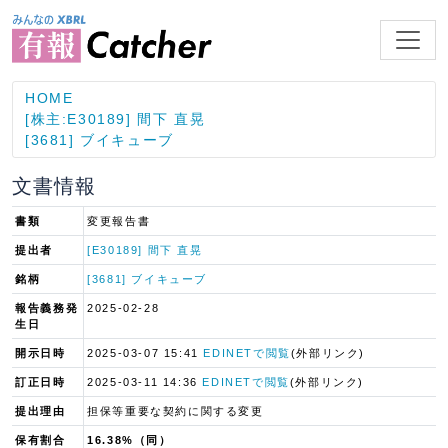
HOME
[株主:E30189] 間下 直晃
[3681] ブイキューブ
文書情報
書類
変更報告書
提出者
[E30189] 間下 直晃
銘柄
[3681] ブイキューブ
報告義務発
2025-02-28
生日
開示日時
2025-03-07 15:41
EDINETで閲覧
(外部リンク)
訂正日時
2025-03-11 14:36
EDINETで閲覧
(外部リンク)
提出理由
担保等重要な契約に関する変更
保有割合
16.38%（同）