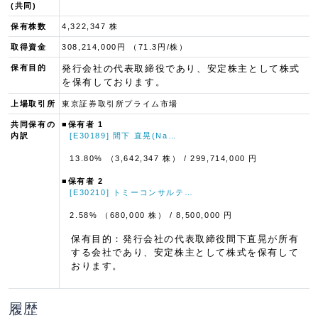
(共同)
保有株数
4,322,347 株
取得資金
308,214,000円 （71.3円/株）
保有目的
発行会社の代表取締役であり、安定株主として株式
を保有しております。
上場取引所
東京証券取引所プライム市場
共同保有の
■保有者 1
内訳
[E30189] 間下 直晃(Na…
13.80% （3,642,347 株）
/ 299,714,000 円
■保有者 2
[E30210] トミーコンサルテ…
2.58% （680,000 株）
/ 8,500,000 円
保有目的：発行会社の代表取締役間下直晃が所有
する会社であり、安定株主として株式を保有して
おります。
履歴