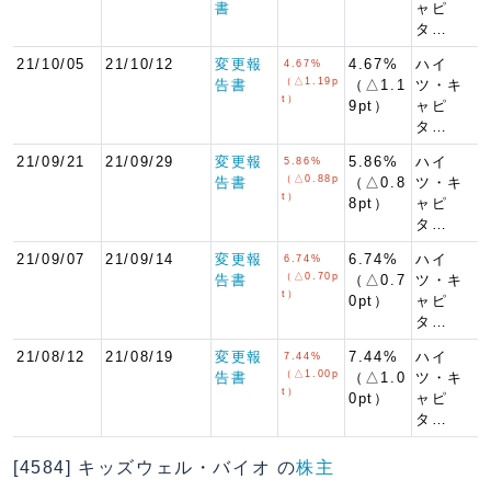
書
ャピ
タ…
21/10/05
21/10/12
変更報
4.67%
ハイ
4.67%
（△1.19p
告書
（△1.1
ツ・キ
t）
9pt）
ャピ
タ…
21/09/21
21/09/29
変更報
5.86%
ハイ
5.86%
（△0.88p
告書
（△0.8
ツ・キ
t）
8pt）
ャピ
タ…
21/09/07
21/09/14
変更報
6.74%
ハイ
6.74%
（△0.70p
告書
（△0.7
ツ・キ
t）
0pt）
ャピ
タ…
21/08/12
21/08/19
変更報
7.44%
ハイ
7.44%
（△1.00p
告書
（△1.0
ツ・キ
t）
0pt）
ャピ
タ…
[4584] キッズウェル・バイオ の
株主