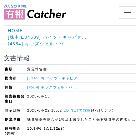
HOME
[株主:E34539] ハイツ・キャピタ…
[4584] キッズウェル・バ…
文書情報
書類
変更報告書
提出者
[E34539] ハイツ・キャピタ…
銘柄
[4584] キッズウェル・バ…
報告義務発
2025-04-15
生日
開示日時
2025-04-22 15:02
EDINETで閲覧
(外部リンク)
提出理由
株券等保有割合が1%以上減少したこと保有株券等の内訳が1%以上変動したこと
保有割合
10.94%（△2.32pt）
(共同)