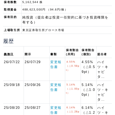
保有株数
5,162,544 株
取得資金
488,623,000円 （94.6円/株）
保有目的
純投資（提出者は投資一任契約に基づき投資権限を
有する）
上場取引所
東京証券取引所グロース市場
履歴
保有割合
保有割合
義務日
開示
書類
(共同)
(個別)
提出者
26/07/22
26/07/29
変更報
4.55%
ハイ
4.55%
（△0.59p
告書
（△0.5
ツ・キ
t）
9pt）
ャピ
タ…
25/09/18
25/09/26
変更報
5.14%
ハイ
5.14%
（△1.00p
告書
（△1.0
ツ・キ
t）
0pt）
ャピ
タ…
25/08/20
25/08/27
変更報
6.14%
ハイ
6.14%
（△1.28p
告書
（△1.2
ツ・キ