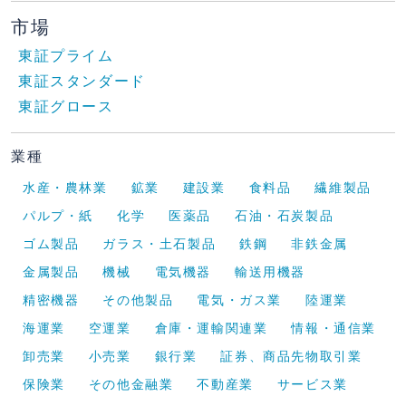
市場
東証プライム
東証スタンダード
東証グロース
業種
水産・農林業
鉱業
建設業
食料品
繊維製品
パルプ・紙
化学
医薬品
石油・石炭製品
ゴム製品
ガラス・土石製品
鉄鋼
非鉄金属
金属製品
機械
電気機器
輸送用機器
精密機器
その他製品
電気・ガス業
陸運業
海運業
空運業
倉庫・運輸関連業
情報・通信業
卸売業
小売業
銀行業
証券、商品先物取引業
保険業
その他金融業
不動産業
サービス業