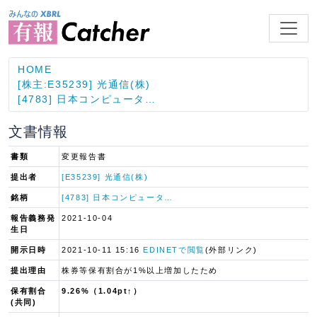
HOME
[株主:E35239] 光通信(株)
[4783] 日本コンピュータ…
文書情報
書類
変更報告書
提出者
[E35239] 光通信(株)
銘柄
[4783] 日本コンピュータ…
報告義務発
2021-10-04
生日
開示日時
2021-10-11 15:16
EDINETで閲覧
(外部リンク)
提出理由
株券等保有割合が1%以上増加したため
保有割合
9.26%（1.04pt↑）
(共同)