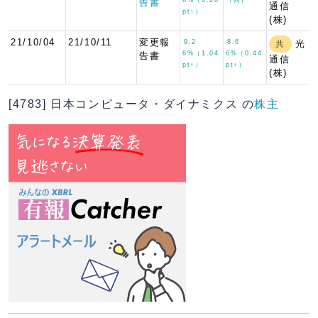
告書
通信
pt↑）
(株)
21/10/04
21/10/11
変更報
9.2
8.6
光
共
6%（1.04
6%（0.44
告書
通信
pt↑）
pt↑）
(株)
[4783] 日本コンピュータ・ダイナミクス の
株主