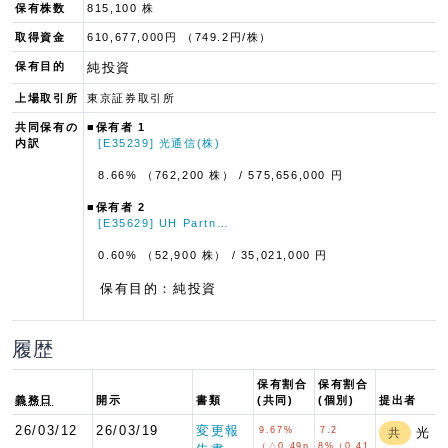
保有株数
815,100 株
取得資金
610,677,000円 （749.2円/株）
保有目的
純投資
上場取引所
東京証券取引所
共同保有の
■保有者 1
内訳
[E35239] 光通信(株)
8.66% （762,200 株）
/ 575,656,000 円
■保有者 2
[E35629] UH Partn…
0.60% （52,900 株）
/ 35,021,000 円
保有目的：純投資
履歴
保有割合
保有割合
義務日
開示
書類
(共同)
(個別)
提出者
26/03/12
26/03/19
変更報
9.67%
7.2
光
共
（△0.49p
8%（0.41