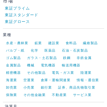
市場
東証プライム
東証スタンダード
東証グロース
業種
水産・農林業
鉱業
建設業
食料品
繊維製品
パルプ・紙
化学
医薬品
石油・石炭製品
ゴム製品
ガラス・土石製品
鉄鋼
非鉄金属
金属製品
機械
電気機器
輸送用機器
精密機器
その他製品
電気・ガス業
陸運業
海運業
空運業
倉庫・運輸関連業
情報・通信業
卸売業
小売業
銀行業
証券、商品先物取引業
保険業
その他金融業
不動産業
サービス業
決算月