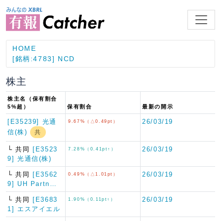
HOME
[銘柄:4783] NCD
株主
株主名（保有割合
5%超）
保有割合
最新の開示
[E35239] 光通
26/03/19
9.67%（△0.49pt）
信(株)
共
└ 共同
[E3523
26/03/19
7.28%（0.41pt↑）
9] 光通信(株)
└ 共同
[E3562
26/03/19
0.49%（△1.01pt）
9] UH Partn…
└ 共同
[E3683
26/03/19
1.90%（0.11pt↑）
1] エスアイエル