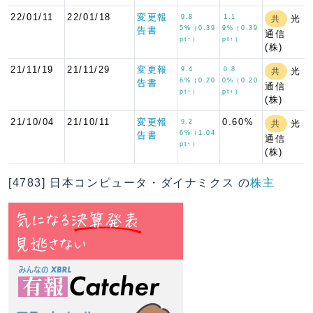
22/01/11
22/01/18
変更報
9.8
1.1
光
共
5%（0.39
9%（0.39
告書
通信
pt↑）
pt↑）
(株)
21/11/19
21/11/29
変更報
9.4
0.8
光
共
6%（0.20
0%（0.20
告書
通信
pt↑）
pt↑）
(株)
21/10/04
21/10/11
変更報
0.60%
9.2
光
共
6%（1.04
告書
通信
pt↑）
(株)
[4783] 日本コンピュータ・ダイナミクス の
株主