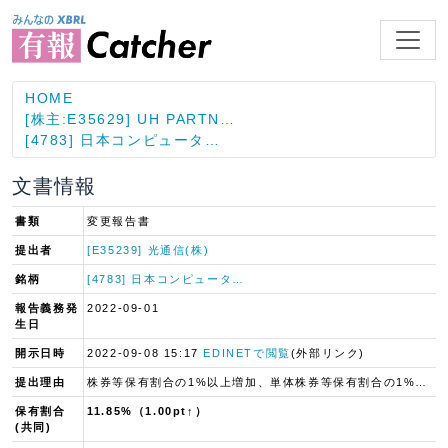
HOME
[株主:E35629] UH PARTN…
[4783] 日本コンピュータ…
文書情報
書類
変更報告書
提出者
[E35239] 光通信(株)
銘柄
[4783] 日本コンピュータ…
報告義務発
2022-09-01
生日
開示日時
2022-09-08 15:17
EDINETで閲覧
(外部リンク)
提出理由
株券等保有割合の1%以上増加、単体株券等保有割合の1%以上増加
保有割合
11.85%（1.00pt↑）
(共同)