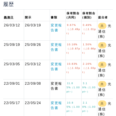
履歴
保有割合
保有割合
義務日
開示
書類
(共同)
(個別)
提出者
26/03/12
26/03/19
変更報
9.67%
0.49%
光
共
（△0.49p
（△1.01p
告書
通信
t）
t）
(株)
25/09/19
25/09/26
変更報
10.16%
1.50%
光
共
（△0.67p
（△0.66p
告書
通信
t）
t）
(株)
25/03/05
25/03/12
変更報
10.83%
2.16%
光
共
（△1.02p
（△1.03p
告書
通信
t）
t）
(株)
22/09/01
22/09/08
変更報
11.8
3.1
光
共
5%（1.00
9%（1.00
告書
通信
pt↑）
pt↑）
(株)
22/05/17
22/05/24
変更報
10.8
2.1
光
共
5%（1.00
9%（1.00
告書
通信
pt↑）
pt↑）
(株)