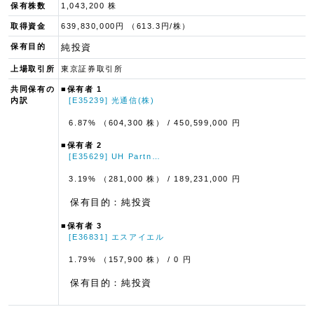
保有株数
1,043,200 株
取得資金
639,830,000円 （613.3円/株）
保有目的
純投資
上場取引所
東京証券取引所
共同保有の
■保有者 1
内訳
[E35239] 光通信(株)
6.87% （604,300 株）
/ 450,599,000 円
■保有者 2
[E35629] UH Partn…
3.19% （281,000 株）
/ 189,231,000 円
保有目的：純投資
■保有者 3
[E36831] エスアイエル
1.79% （157,900 株）
/ 0 円
保有目的：純投資