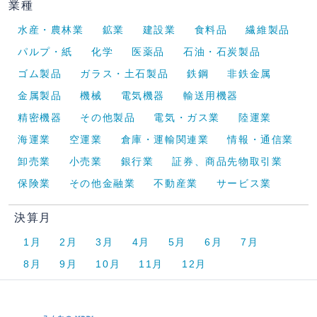
業種
水産・農林業
鉱業
建設業
食料品
繊維製品
パルプ・紙
化学
医薬品
石油・石炭製品
ゴム製品
ガラス・土石製品
鉄鋼
非鉄金属
金属製品
機械
電気機器
輸送用機器
精密機器
その他製品
電気・ガス業
陸運業
海運業
空運業
倉庫・運輸関連業
情報・通信業
卸売業
小売業
銀行業
証券、商品先物取引業
保険業
その他金融業
不動産業
サービス業
決算月
1月
2月
3月
4月
5月
6月
7月
8月
9月
10月
11月
12月