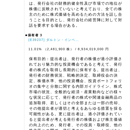
は、発行会社の財務的健全性及び市場での地位が
株価に反映されていないと考えており、全ての株
主のために株式価値を高めるための方法を話し合
うことを目的とし、発行会社の経営陣に対して対
話を要求する場合がある。
■保有者 3
[E39237] ダルトン・インベ…
11.01% （2,481,900 株）
/ 8,934,019,000 円
保有目的：提出者は、発行者の株価が過小評価さ
れており魅力的な投資機会であると考えて、発行
者の株式を取得し長期的に保有する。提出者は、
発行者の財務状況、戦略的決定、取締役会の決
定、株価水準、他の投資機会、投資ポートフォリ
オの集中と分散に関する内部ガイドライン、株式
市場の状況、全般的な経済・産業動向などの様々
な状況に応じて、発行者の株式や関連金融商品の
追加取得、若しくはその全部または一部の売却、
その他提出者が適切と考えるあらゆる措置を採る
可能性がある。更に提出者は、過小評価されてい
ると提出者が考える発行者の株価および株主価値
の向上のため、発行者、その役員・取締役、他の