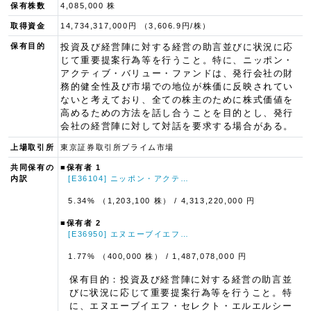
保有株数
4,085,000 株
取得資金
14,734,317,000円 （3,606.9円/株）
保有目的
投資及び経営陣に対する経営の助言並びに状況に応
じて重要提案行為等を行うこと。特に、ニッポン・
アクティブ・バリュー・ファンドは、発行会社の財
務的健全性及び市場での地位が株価に反映されてい
ないと考えており、全ての株主のために株式価値を
高めるための方法を話し合うことを目的とし、発行
会社の経営陣に対して対話を要求する場合がある。
上場取引所
東京証券取引所プライム市場
共同保有の
■保有者 1
内訳
[E36104] ニッポン・アクテ…
5.34% （1,203,100 株）
/ 4,313,220,000 円
■保有者 2
[E36950] エヌエーブイエフ…
1.77% （400,000 株）
/ 1,487,078,000 円
保有目的：投資及び経営陣に対する経営の助言並
びに状況に応じて重要提案行為等を行うこと。特
に、エヌエーブイエフ・セレクト・エルエルシー