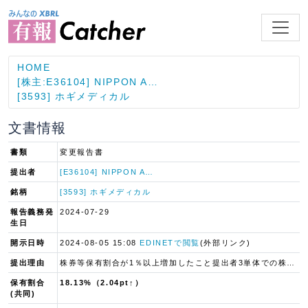
HOME
[株主:E36104] NIPPON A…
[3593] ホギメディカル
文書情報
書類
変更報告書
提出者
[E36104] NIPPON A…
銘柄
[3593] ホギメディカル
報告義務発
2024-07-29
生日
開示日時
2024-08-05 15:08
EDINETで閲覧
(外部リンク)
提出理由
株券等保有割合が1％以上増加したこと提出者3単体での株券等保有割合が1％以上増加したこと
保有割合
18.13%（2.04pt↑）
(共同)