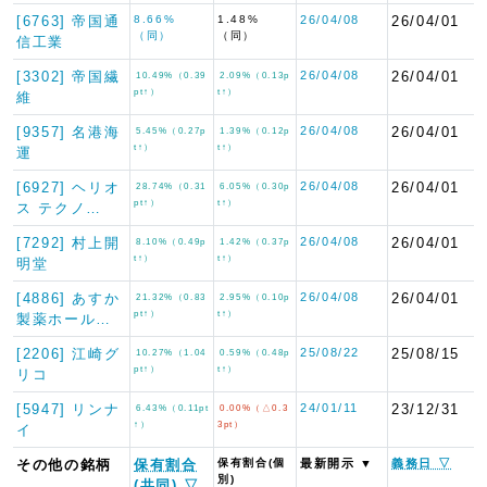
[6763] 帝国通
8.66%
1.48%
26/04/08
26/04/01
（同）
（同）
信工業
[3302] 帝国繊
26/04/08
26/04/01
10.49%（0.39
2.09%（0.13p
pt↑）
t↑）
維
[9357] 名港海
26/04/08
26/04/01
5.45%（0.27p
1.39%（0.12p
t↑）
t↑）
運
[6927] ヘリオ
26/04/08
26/04/01
28.74%（0.31
6.05%（0.30p
pt↑）
t↑）
ス テクノ…
[7292] 村上開
26/04/08
26/04/01
8.10%（0.49p
1.42%（0.37p
t↑）
t↑）
明堂
[4886] あすか
26/04/08
26/04/01
21.32%（0.83
2.95%（0.10p
pt↑）
t↑）
製薬ホール…
[2206] 江崎グ
25/08/22
25/08/15
10.27%（1.04
0.59%（0.48p
pt↑）
t↑）
リコ
[5947] リンナ
24/01/11
23/12/31
6.43%（0.11pt
0.00%（△0.3
↑）
3pt）
イ
その他の銘柄
保有割合
保有割合(個
最新開示 ▼
義務日 ▽
別)
(共同) ▽