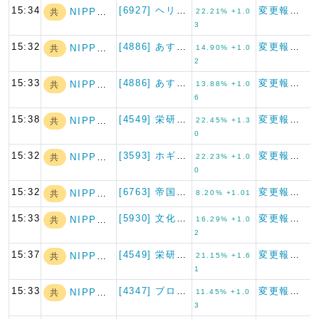
15:34
[6927] ヘリオス テクノ…
変更報告書
NIPPON A…
共
22.21% +1.0
3
15:32
[4886] あすか製薬ホール…
変更報告書
NIPPON A…
共
14.90% +1.0
2
15:33
[4886] あすか製薬ホール…
変更報告書
NIPPON A…
共
13.88% +1.0
6
15:38
[4549] 栄研化学
変更報告書
NIPPON A…
共
22.45% +1.3
0
15:32
[3593] ホギメディカル
変更報告書
NIPPON A…
共
22.23% +1.0
0
15:32
[6763] 帝国通信工業
変更報告書
NIPPON A…
共
8.20% +1.01
15:33
[5930] 文化シヤッター
変更報告書
NIPPON A…
共
16.29% +1.0
2
15:37
[4549] 栄研化学
変更報告書
NIPPON A…
共
21.15% +1.6
1
15:33
[4347] ブロードメディア
変更報告書
NIPPON A…
共
11.45% +1.0
3