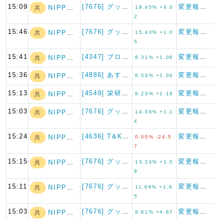
15:09
[7676] グッドスピード
変更報告書
NIPPON A…
共
19.45% +4.0
2
15:46
[7676] グッドスピード
変更報告書
NIPPON A…
共
15.43% +1.0
5
15:41
[4347] ブロードメディア
変更報告書
NIPPON A…
共
8.31% +1.06
15:36
[4886] あすか製薬ホール…
変更報告書
NIPPON A…
共
6.53% +1.00
15:13
[4549] 栄研化学
変更報告書
NIPPON A…
共
8.23% +1.18
15:03
[7676] グッドスピード
変更報告書
NIPPON A…
共
14.38% +1.1
4
15:24
[4636] T&K TOKA
変更報告書（短期大量譲渡）
NIPPON A…
共
0.00% -24.5
7
15:15
[7676] グッドスピード
変更報告書
NIPPON A…
共
13.24% +1.5
8
15:11
[7676] グッドスピード
変更報告書
NIPPON A…
共
11.66% +1.8
5
15:03
[7676] グッドスピード
変更報告書
NIPPON A…
共
9.81% +4.67