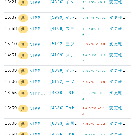
13:21
[4326] インテージホール…
変更報告書
NIPPON A…
共
11.13% +0.9
6
15:37
[5999] イハラサイエンス
変更報告書
NIPPON A…
共
9.84% +1.02
15:58
[4109] ステラケミファ
変更報告書
NIPPON A…
共
11.60% +1.0
9
15:10
[5192] 三ツ星ベルト
変更報告書
NIPPON A…
共
3.99% -1.08
14:51
[4109] ステラケミファ
変更報告書
NIPPON A…
共
10.51% +1.0
7
15:09
[5999] イハラサイエンス
変更報告書
NIPPON A…
共
8.82% +1.01
16:06
[5192] 三ツ星ベルト
変更報告書
NIPPON A…
共
5.07% -1.08
16:55
[4636] T&K TOKA
変更報告書
NIPPON A…
共
21.27% +0.7
2
15:59
[4636] T&K TOKA
変更報告書
NIPPON A…
共
20.55% -0.1
4
15:05
[6333] 帝国電機製作所
変更報告書
NIPPON A…
共
4.50% -1.12
15:58
[4636] T&K TOKA
変更報告書
20.69% +1.9