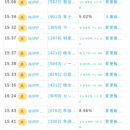
15:06
[5922] 那須電機鉄工
変更報告書
NIPPON A…
共
11.68% +1.0
0
15:34
[9010] 富士急行
5.02%
大量保有報告書
NIPPON A…
共
15:32
[3950] ザ・パック
変更報告書
NIPPON A…
共
9.06% +1.01
15:37
[1976] 明星工業
変更報告書
NIPPON A…
共
12.60% +1.0
1
15:37
[4212] 積水樹脂
変更報告書
NIPPON A…
共
8.17% +1.08
15:38
[5943] ノーリツ
変更報告書
NIPPON A…
共
9.60% +1.02
15:33
[8291] 日産東京販売ホー…
変更報告書
NIPPON A…
共
7.65% +1.06
15:35
[4212] 積水樹脂
変更報告書
NIPPON A…
共
7.09% +1.04
16:24
[9069] センコーグループ…
変更報告書
NIPPON A…
共
11.91% +1.0
3
15:43
[6763] 帝国通信工業
8.66%
変更報告書
NIPPON A…
共
15:41
[3302] 帝国繊維
変更報告書
NIPPON A…
共
10.49% +0.3
9