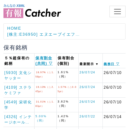
HOME
[株主:E36950] エヌエーブイエフ…
保有銘柄
５％超保有の
保有割合
保有割合
銘柄
(共同) ▽
(個別)
最新開示 ▼
義務日 ▽
[5930] 文化シ
1.61%
26/07/24
26/07/10
18.97%（△1.
（同）
58pt）
ヤッター
[4109] ステラ
26/07/24
26/07/10
19.13%（△2.
1.57%（△0.0
45pt）
5pt）
ケミファ
[4549] 栄研化
3.62%
26/07/24
26/07/10
31.01%（△1.
（同）
83pt）
学
[4326] インテ
5.00%
1.42%
26/07/22
26/07/14
（同）
（同）
ージホール…