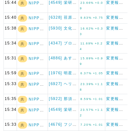
15:44
[4549] 栄研化学
変更報告書
NIPPON A…
共
23.66% +0.0
9
15:40
[6328] 荏原実業
変更報告書
NIPPON A…
共
9.63% +0.75
15:38
[5930] 文化シヤッター
変更報告書
NIPPON A…
共
16.62% +0.3
3
15:34
[4347] ブロードメディア
変更報告書
NIPPON A…
共
11.69% +0.2
4
15:31
[4886] あすか製薬ホール…
変更報告書
NIPPON A…
共
15.89% +0.9
9
15:59
[1976] 明星工業
変更報告書
NIPPON A…
共
6.37% +1.05
15:33
[6927] ヘリオス テクノ…
変更報告書
NIPPON A…
共
23.39% +1.1
8
15:35
[5922] 那須電機鉄工
変更報告書
NIPPON A…
共
8.59% +1.01
15:34
[4549] 栄研化学
変更報告書
NIPPON A…
共
23.57% +1.1
2
15:33
[4676] フジ・メディア・…
変更報告書
NIPPON A…
共
7.20% +1.01