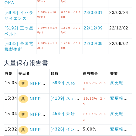
57pt）
9pt）
OKA
[5999] イハラ
23/03/31
23/03/24
0.00%（△10.
0.00%（△2.8
00pt）
6pt）
サイエンス
[5192] 三ツ星
22/12/09
22/12/02
3.99%（△1.0
1.53%（△0.3
8pt）
9pt）
ベルト
[6333] 帝国電
22/09/09
22/09/02
4.50%（△1.1
1.43%（△0.7
2pt）
6pt）
機製作所
大量保有報告書
時刻
提出者
銘柄
保有割合
書類
15:35
[5930] 文化シヤッター
変更報告書
NIPPON A…
共
18.97% -1.5
8
15:34
[4109] ステラケミファ
変更報告書
NIPPON A…
共
19.13% -2.4
5
15:34
[4549] 栄研化学
変更報告書
NIPPON A…
共
31.01% -1.8
3
15:32
[4326] インテージホール…
5.00%
変更報告書
NIPPON A…
共