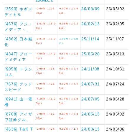
[3593] ホギメ
26/03/09
26/03/02
0.00%（△26.
0.00%（△2.6
38pt）
3pt）
ディカル
[4676] フジ・
26/02/13
26/02/05
1.61%（△5.9
0.06%（△0.2
0pt）
4pt）
メディア・…
[4362] 日本精
25/11/14
25/11/07
3.81%（△1.2
1.09%（0.02p
0pt）
t↑）
化
[4347] ブロー
25/05/20
25/05/13
4.06%（△4.9
0.67%（△0.8
1pt）
0pt）
ドメディア
[9058] トラン
24/11/08
24/10/31
0.00%（△16.
0.00%（△0.4
24pt）
8pt）
コム
[7676] グッド
24/07/31
24/07/24
0.00%（△29.
0.00%（△4.4
22pt）
3pt）
スピード
[6941] 山一電
24/07/05
24/06/28
4.26%（△1.0
0.74%（△0.6
5pt）
5pt）
機
[8708] アイザ
24/05/13
24/05/02
0.00%（△12.
0.00%（△0.3
39pt）
0pt）
ワ証券グル…
[4636] T&K T
24/03/13
24/03/06
0.00%（△24.
0.00%（△1.4