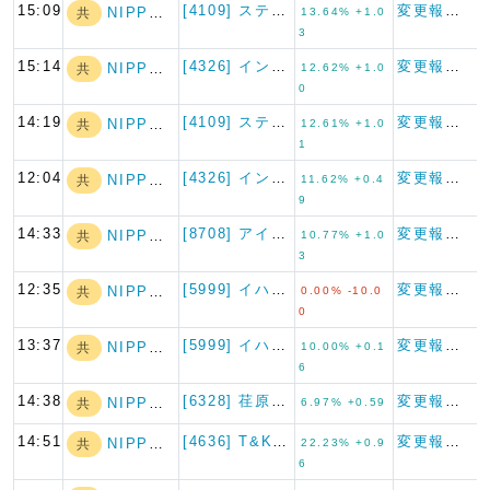
15:09
[4109] ステラケミファ
変更報告書
NIPPON A…
共
13.64% +1.0
3
15:14
[4326] インテージホール…
変更報告書
NIPPON A…
共
12.62% +1.0
0
14:19
[4109] ステラケミファ
変更報告書
NIPPON A…
共
12.61% +1.0
1
12:04
[4326] インテージホール…
変更報告書
NIPPON A…
共
11.62% +0.4
9
14:33
[8708] アイザワ証券グル…
変更報告書
NIPPON A…
共
10.77% +1.0
3
12:35
[5999] イハラサイエンス
変更報告書（短期大量譲渡）
NIPPON A…
共
0.00% -10.0
0
13:37
[5999] イハラサイエンス
変更報告書
NIPPON A…
共
10.00% +0.1
6
14:38
[6328] 荏原実業
変更報告書
NIPPON A…
共
6.97% +0.59
14:51
[4636] T&K TOKA
変更報告書
NIPPON A…
共
22.23% +0.9
6