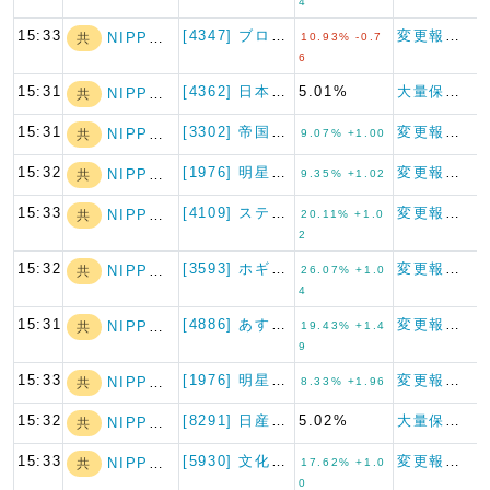
4
15:33
[4347] ブロードメディア
変更報告書
NIPPON A…
共
10.93% -0.7
6
15:31
[4362] 日本精化
5.01%
大量保有報告書
NIPPON A…
共
15:31
[3302] 帝国繊維
変更報告書
NIPPON A…
共
9.07% +1.00
15:32
[1976] 明星工業
変更報告書
NIPPON A…
共
9.35% +1.02
15:33
[4109] ステラケミファ
変更報告書
NIPPON A…
共
20.11% +1.0
2
15:32
[3593] ホギメディカル
変更報告書
NIPPON A…
共
26.07% +1.0
4
15:31
[4886] あすか製薬ホール…
変更報告書
NIPPON A…
共
19.43% +1.4
9
15:33
[1976] 明星工業
変更報告書
NIPPON A…
共
8.33% +1.96
15:32
[8291] 日産東京販売ホー…
5.02%
大量保有報告書
NIPPON A…
共
15:33
[5930] 文化シヤッター
変更報告書
NIPPON A…
共
17.62% +1.0
0