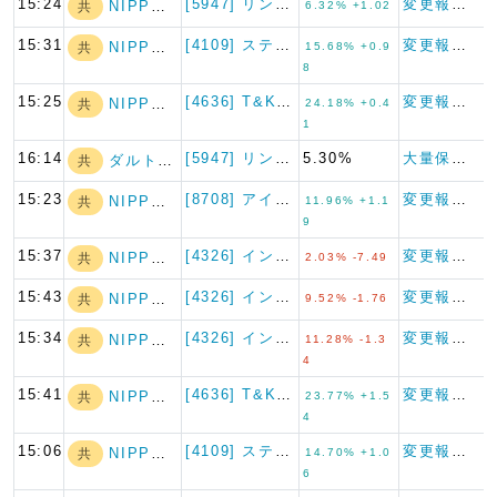
15:24
[5947] リンナイ
変更報告書
NIPPON A…
共
6.32% +1.02
15:31
[4109] ステラケミファ
変更報告書
NIPPON A…
共
15.68% +0.9
8
15:25
[4636] T&K TOKA
変更報告書
NIPPON A…
共
24.18% +0.4
1
16:14
[5947] リンナイ
5.30%
大量保有報告書
ダルトン・インベ…
共
15:23
[8708] アイザワ証券グル…
変更報告書
NIPPON A…
共
11.96% +1.1
9
15:37
[4326] インテージホール…
変更報告書（短期大量譲渡）
NIPPON A…
共
2.03% -7.49
15:43
[4326] インテージホール…
変更報告書
NIPPON A…
共
9.52% -1.76
15:34
[4326] インテージホール…
変更報告書
NIPPON A…
共
11.28% -1.3
4
15:41
[4636] T&K TOKA
変更報告書
NIPPON A…
共
23.77% +1.5
4
15:06
[4109] ステラケミファ
変更報告書
NIPPON A…
共
14.70% +1.0
6