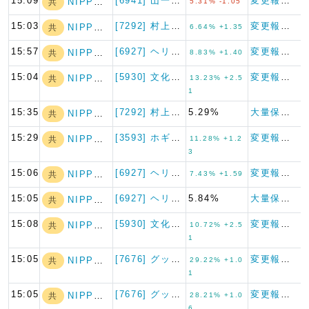
15:09
[6941] 山一電機
変更報告書
NIPPON A…
共
5.31% -1.05
15:03
[7292] 村上開明堂
変更報告書
NIPPON A…
共
6.64% +1.35
15:57
[6927] ヘリオス テクノ…
変更報告書
NIPPON A…
共
8.83% +1.40
15:04
[5930] 文化シヤッター
変更報告書
NIPPON A…
共
13.23% +2.5
1
15:35
[7292] 村上開明堂
5.29%
大量保有報告書
NIPPON A…
共
15:29
[3593] ホギメディカル
変更報告書
NIPPON A…
共
11.28% +1.2
3
15:06
[6927] ヘリオス テクノ…
変更報告書
NIPPON A…
共
7.43% +1.59
15:05
[6927] ヘリオス テクノ…
5.84%
大量保有報告書
NIPPON A…
共
15:08
[5930] 文化シヤッター
変更報告書
NIPPON A…
共
10.72% +2.5
1
15:05
[7676] グッドスピード
変更報告書
NIPPON A…
共
29.22% +1.0
1
15:05
[7676] グッドスピード
変更報告書
NIPPON A…
共
28.21% +1.0
6