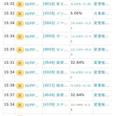
15:32
[9010] 富士急行
変更報告書
NIPPON A…
共
6.03% +1.01
15:32
[4326] インテージホール…
5.00%
大量保有報告書
NIPPON A…
共
15:34
[5943] ノーリツ
変更報告書
NIPPON A…
共
10.64% +1.0
4
15:34
[3950] ザ・パック
変更報告書
NIPPON A…
共
10.08% +1.0
2
15:33
[9069] センコーグループ…
変更報告書
NIPPON A…
共
12.74% +0.8
3
15:31
[4549] 栄研化学
32.84%
変更報告書
NIPPON A…
共
15:34
[6328] 荏原実業
変更報告書
NIPPON A…
共
10.65% +1.0
2
15:38
[4212] 積水樹脂
変更報告書
NIPPON A…
共
9.18% +1.01
15:37
[4549] 栄研化学
32.84%
変更報告書
NIPPON A…
共
15:34
[4109] ステラケミファ
変更報告書
NIPPON A…
共
21.58% -1.1
6