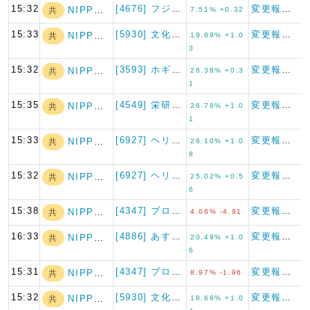
15:32
[4676] フジ・メディア・…
変更報告書
NIPPON A…
共
7.51% +0.32
15:33
[5930] 文化シヤッター
変更報告書
NIPPON A…
共
19.69% +1.0
3
15:32
[3593] ホギメディカル
変更報告書
NIPPON A…
共
26.38% +0.3
1
15:35
[4549] 栄研化学
変更報告書
NIPPON A…
共
26.78% +1.0
1
15:33
[6927] ヘリオス テクノ…
変更報告書
NIPPON A…
共
26.10% +1.0
8
15:32
[6927] ヘリオス テクノ…
変更報告書
NIPPON A…
共
25.02% +0.5
6
15:38
[4347] ブロードメディア
変更報告書
NIPPON A…
共
4.06% -4.91
16:33
[4886] あすか製薬ホール…
変更報告書
NIPPON A…
共
20.49% +1.0
6
15:31
[4347] ブロードメディア
変更報告書
NIPPON A…
共
8.97% -1.96
15:32
[5930] 文化シヤッター
変更報告書
NIPPON A…
共
18.66% +1.0