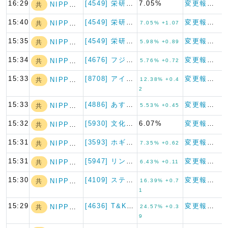
16:29
[4549] 栄研化学
7.05%
変更報告書
NIPPON A…
共
15:40
[4549] 栄研化学
変更報告書
NIPPON A…
共
7.05% +1.07
15:35
[4549] 栄研化学
変更報告書
NIPPON A…
共
5.98% +0.89
15:34
[4676] フジ・メディア・…
変更報告書
NIPPON A…
共
5.76% +0.72
15:33
[8708] アイザワ証券グル…
変更報告書
NIPPON A…
共
12.38% +0.4
2
15:33
[4886] あすか製薬ホール…
変更報告書
NIPPON A…
共
5.53% +0.45
15:32
[5930] 文化シヤッター
6.07%
変更報告書
NIPPON A…
共
15:31
[3593] ホギメディカル
変更報告書
NIPPON A…
共
7.35% +0.62
15:31
[5947] リンナイ
変更報告書
NIPPON A…
共
6.43% +0.11
15:30
[4109] ステラケミファ
変更報告書
NIPPON A…
共
16.39% +0.7
1
15:29
[4636] T&K TOKA
変更報告書
NIPPON A…
共
24.57% +0.3
9