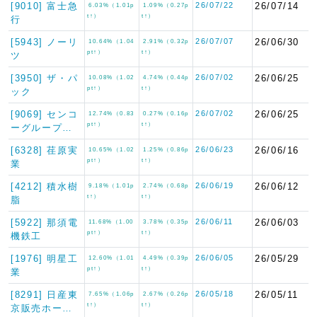
[9010] 富士急
26/07/22
26/07/14
6.03%（1.01p
1.09%（0.27p
t↑）
t↑）
行
[5943] ノーリ
26/07/07
26/06/30
10.64%（1.04
2.91%（0.32p
pt↑）
t↑）
ツ
[3950] ザ・パ
26/07/02
26/06/25
10.08%（1.02
4.74%（0.44p
pt↑）
t↑）
ック
[9069] センコ
26/07/02
26/06/25
12.74%（0.83
0.27%（0.16p
pt↑）
t↑）
ーグループ…
[6328] 荏原実
26/06/23
26/06/16
10.65%（1.02
1.25%（0.86p
pt↑）
t↑）
業
[4212] 積水樹
26/06/19
26/06/12
9.18%（1.01p
2.74%（0.68p
t↑）
t↑）
脂
[5922] 那須電
26/06/11
26/06/03
11.68%（1.00
3.78%（0.35p
pt↑）
t↑）
機鉄工
[1976] 明星工
26/06/05
26/05/29
12.60%（1.01
4.49%（0.39p
pt↑）
t↑）
業
[8291] 日産東
26/05/18
26/05/11
7.65%（1.06p
2.67%（0.26p
t↑）
t↑）
京販売ホー…