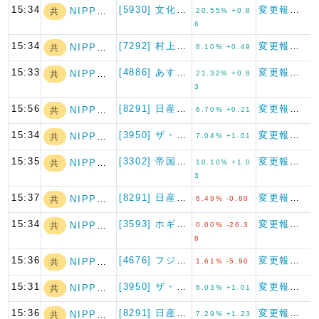
15:34
[5930] 文化シヤッター
変更報告書
NIPPON A…
共
20.55% +0.8
6
15:34
[7292] 村上開明堂
変更報告書
NIPPON A…
共
8.10% +0.49
15:33
[4886] あすか製薬ホール…
変更報告書
NIPPON A…
共
21.32% +0.8
3
15:56
[8291] 日産東京販売ホー…
変更報告書
NIPPON A…
共
6.70% +0.21
15:34
[3950] ザ・パック
変更報告書
NIPPON A…
共
7.04% +1.01
15:35
[3302] 帝国繊維
変更報告書
NIPPON A…
共
10.10% +1.0
3
15:37
[8291] 日産東京販売ホー…
変更報告書
NIPPON A…
共
6.49% -0.80
15:34
[3593] ホギメディカル
変更報告書（短期大量譲渡）
NIPPON A…
共
0.00% -26.3
8
15:36
[4676] フジ・メディア・…
変更報告書（短期大量譲渡）
NIPPON A…
共
1.61% -5.90
15:31
[3950] ザ・パック
変更報告書
NIPPON A…
共
6.03% +1.01
15:36
[8291] 日産東京販売ホー…
変更報告書
NIPPON A…
共
7.29% +1.23