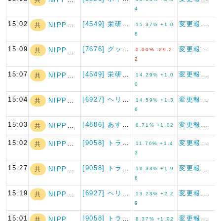
4
15:02
[4549] 栄研化学
変更報告書
NIPPON A…
共
15.37% +1.0
8
15:09
[7676] グッドスピード
変更報告書（短期大量譲渡）
NIPPON A…
共
0.00% -29.2
2
15:07
[4549] 栄研化学
変更報告書
NIPPON A…
共
14.29% +1.0
0
15:04
[6927] ヘリオス テクノ…
変更報告書
NIPPON A…
共
14.59% +1.3
6
15:03
[4886] あすか製薬ホール…
変更報告書
NIPPON A…
共
8.71% +1.02
15:02
[9058] トランコム
変更報告書
NIPPON A…
共
11.76% +1.4
3
15:27
[9058] トランコム
変更報告書
NIPPON A…
共
10.33% +1.9
6
15:19
[6927] ヘリオス テクノ…
変更報告書
NIPPON A…
共
13.23% +2.2
9
15:01
[9058] トランコム
変更報告書
NIPPON A…
共
8.37% +1.02