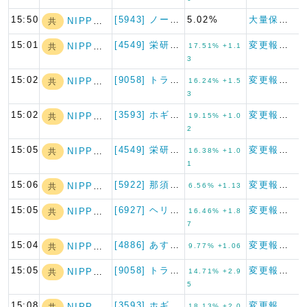
15:50
[5943] ノーリツ
5.02%
大量保有報告書
NIPPON A…
共
15:01
[4549] 栄研化学
変更報告書
NIPPON A…
共
17.51% +1.1
3
15:02
[9058] トランコム
変更報告書
NIPPON A…
共
16.24% +1.5
3
15:02
[3593] ホギメディカル
変更報告書
NIPPON A…
共
19.15% +1.0
2
15:05
[4549] 栄研化学
変更報告書
NIPPON A…
共
16.38% +1.0
1
15:06
[5922] 那須電機鉄工
変更報告書
NIPPON A…
共
6.56% +1.13
15:05
[6927] ヘリオス テクノ…
変更報告書
NIPPON A…
共
16.46% +1.8
7
15:04
[4886] あすか製薬ホール…
変更報告書
NIPPON A…
共
9.77% +1.06
15:05
[9058] トランコム
変更報告書
NIPPON A…
共
14.71% +2.9
5
15:08
[3593] ホギメディカル
変更報告書
NIPPON A…
共
18.13% +2.0