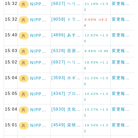
15:32
[6927] ヘリオス テクノ…
変更報告書
NIPPON A…
共
21.18% +2.5
3
15:32
[9058] トランコム
変更報告書（短期大量譲渡）
NIPPON A…
共
0.00% -16.2
4
15:40
[4886] あすか製薬ホール…
変更報告書
NIPPON A…
共
12.82% +1.0
0
15:03
[6328] 荏原実業
変更報告書
NIPPON A…
共
8.88% +0.89
15:02
[6927] ヘリオス テクノ…
変更報告書
NIPPON A…
共
18.65% +1.1
9
15:04
[3593] ホギメディカル
変更報告書
NIPPON A…
共
21.23% +2.0
8
15:05
[4347] ブロードメディア
変更報告書
NIPPON A…
共
10.42% +1.0
2
15:04
[5930] 文化シヤッター
変更報告書
NIPPON A…
共
15.27% +1.0
3
15:01
[4549] 栄研化学
変更報告書
NIPPON A…
共
19.54% +1.0
2