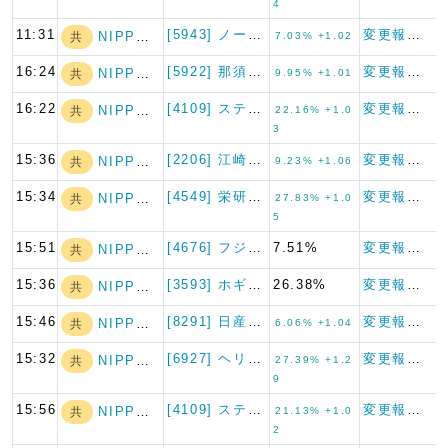
4
11:31
[5943] ノーリツ
変更報告書
NIPPON A…
共
7.03% +1.02
16:24
[5922] 那須電機鉄工
変更報告書
NIPPON A…
共
9.95% +1.01
16:22
[4109] ステラケミファ
変更報告書
NIPPON A…
共
22.16% +1.0
3
15:36
[2206] 江崎グリコ
変更報告書
NIPPON A…
共
9.23% +1.06
15:34
[4549] 栄研化学
変更報告書
NIPPON A…
共
27.83% +1.0
5
15:51
[4676] フジ・メディア・…
7.51%
変更報告書
NIPPON A…
共
15:36
[3593] ホギメディカル
26.38%
変更報告書
NIPPON A…
共
15:46
[8291] 日産東京販売ホー…
変更報告書
NIPPON A…
共
6.06% +1.04
15:32
[6927] ヘリオス テクノ…
変更報告書
NIPPON A…
共
27.39% +1.2
9
15:56
[4109] ステラケミファ
変更報告書
NIPPON A…
共
21.13% +1.0
2