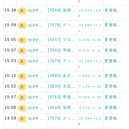
0
15:39
[4549] 栄研化学
変更報告書
NIPPON A…
共
10.47% +1.0
5
15:08
[7676] グッドスピード
変更報告書
NIPPON A…
共
23.46% +1.2
2
15:05
[4347] ブロードメディア
変更報告書
NIPPON A…
共
9.40% +1.09
15:07
[3302] 帝国繊維
変更報告書
NIPPON A…
共
6.11% +1.11
15:03
[7676] グッドスピード
変更報告書
NIPPON A…
共
22.24% +1.7
1
15:15
[4886] あすか製薬ホール…
変更報告書
NIPPON A…
共
7.69% +1.16
15:02
[5930] 文化シヤッター
変更報告書
NIPPON A…
共
7.13% +1.03
15:57
[6763] 帝国通信工業
変更報告書
NIPPON A…
共
6.05% +1.03
15:08
[4549] 栄研化学
変更報告書
NIPPON A…
共
9.42% +1.19
14:59
[7676] グッドスピード
変更報告書
NIPPON A…
共
20.53% +1.0
8