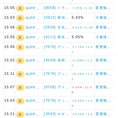
15:05
[9058] トランコム
変更報告書
NIPPON A…
共
7.35% +1.02
15:03
[5922] 那須電機鉄工
5.43%
大量保有報告書
NIPPON A…
共
15:06
[5930] 文化シヤッター
変更報告書
NIPPON A…
共
8.21% +1.08
15:05
[4212] 積水樹脂
5.05%
大量保有報告書
NIPPON A…
共
15:06
[7676] グッドスピード
変更報告書
NIPPON A…
共
27.15% +1.0
1
15:02
[4549] 栄研化学
変更報告書
NIPPON A…
共
11.98% +1.5
1
15:11
[7676] グッドスピード
変更報告書
NIPPON A…
共
26.14% +1.2
2
15:07
[8708] アイザワ証券グル…
変更報告書（短期大量譲渡）
NIPPON A…
共
0.00% -12.3
9
15:03
[7676] グッドスピード
変更報告書
NIPPON A…
共
24.92% +1.4
6
15:21
[3593] ホギメディカル
変更報告書
NIPPON A…
共
10.05% +1.0