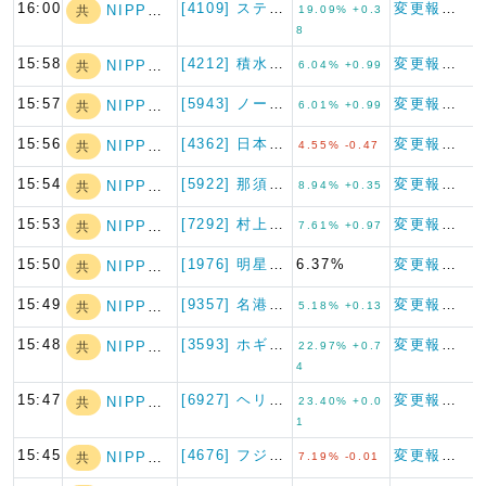
16:00
[4109] ステラケミファ
変更報告書
NIPPON A…
共
19.09% +0.3
8
15:58
[4212] 積水樹脂
変更報告書
NIPPON A…
共
6.04% +0.99
15:57
[5943] ノーリツ
変更報告書
NIPPON A…
共
6.01% +0.99
15:56
[4362] 日本精化
変更報告書
NIPPON A…
共
4.55% -0.47
15:54
[5922] 那須電機鉄工
変更報告書
NIPPON A…
共
8.94% +0.35
15:53
[7292] 村上開明堂
変更報告書
NIPPON A…
共
7.61% +0.97
15:50
[1976] 明星工業
6.37%
変更報告書
NIPPON A…
共
15:49
[9357] 名港海運
変更報告書
NIPPON A…
共
5.18% +0.13
15:48
[3593] ホギメディカル
変更報告書
NIPPON A…
共
22.97% +0.7
4
15:47
[6927] ヘリオス テクノ…
変更報告書
NIPPON A…
共
23.40% +0.0
1
15:45
[4676] フジ・メディア・…
変更報告書
NIPPON A…
共
7.19% -0.01