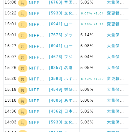
15:08
[6763] 帝国通信工業
5.02%
大量保有報告書
NIPPON A…
共
15:22
[5930] 文化シヤッター
変更報告書
NIPPON A…
共
6.07% +1.04
15:01
[6941] 山一電機
変更報告書
NIPPON A…
共
6.36% +1.28
15:01
[7676] グッドスピード
5.14%
大量保有報告書
NIPPON A…
共
15:27
[6941] 山一電機
5.08%
大量保有報告書
NIPPON A…
共
15:07
[4676] フジ・メディア・…
5.04%
大量保有報告書
NIPPON A…
共
15:26
[9357] 名港海運
5.05%
大量保有報告書
NIPPON A…
共
15:20
[3593] ホギメディカル
変更報告書
NIPPON A…
共
6.73% +1.30
15:19
[4549] 栄研化学
5.09%
大量保有報告書
NIPPON A…
共
13:18
[4886] あすか製薬ホール…
5.08%
大量保有報告書
NIPPON A…
共
14:36
[4362] 日本精化
5.02%
大量保有報告書
NIPPON A…
共
14:03
[5930] 文化シヤッター
5.03%
大量保有報告書
NIPPON A…
共