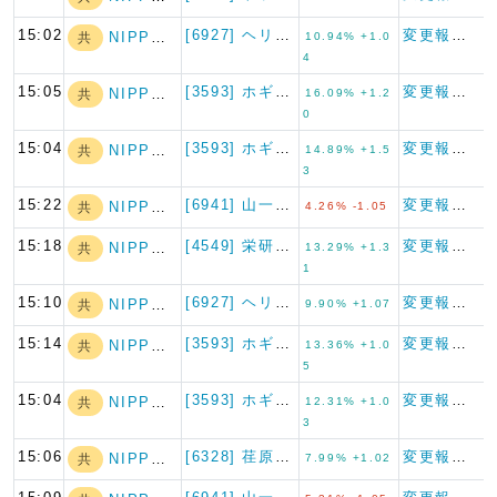
15:02
[6927] ヘリオス テクノ…
変更報告書
NIPPON A…
共
10.94% +1.0
4
15:05
[3593] ホギメディカル
変更報告書
NIPPON A…
共
16.09% +1.2
0
15:04
[3593] ホギメディカル
変更報告書
NIPPON A…
共
14.89% +1.5
3
15:22
[6941] 山一電機
変更報告書
NIPPON A…
共
4.26% -1.05
15:18
[4549] 栄研化学
変更報告書
NIPPON A…
共
13.29% +1.3
1
15:10
[6927] ヘリオス テクノ…
変更報告書
NIPPON A…
共
9.90% +1.07
15:14
[3593] ホギメディカル
変更報告書
NIPPON A…
共
13.36% +1.0
5
15:04
[3593] ホギメディカル
変更報告書
NIPPON A…
共
12.31% +1.0
3
15:06
[6328] 荏原実業
変更報告書
NIPPON A…
共
7.99% +1.02