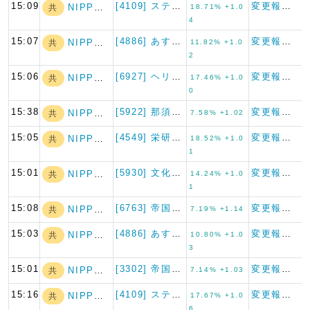
15:09
[4109] ステラケミファ
変更報告書
NIPPON A…
共
18.71% +1.0
4
15:07
[4886] あすか製薬ホール…
変更報告書
NIPPON A…
共
11.82% +1.0
2
15:06
[6927] ヘリオス テクノ…
変更報告書
NIPPON A…
共
17.46% +1.0
0
15:38
[5922] 那須電機鉄工
変更報告書
NIPPON A…
共
7.58% +1.02
15:05
[4549] 栄研化学
変更報告書
NIPPON A…
共
18.52% +1.0
1
15:01
[5930] 文化シヤッター
変更報告書
NIPPON A…
共
14.24% +1.0
1
15:08
[6763] 帝国通信工業
変更報告書
NIPPON A…
共
7.19% +1.14
15:03
[4886] あすか製薬ホール…
変更報告書
NIPPON A…
共
10.80% +1.0
3
15:01
[3302] 帝国繊維
変更報告書
NIPPON A…
共
7.14% +1.03
15:16
[4109] ステラケミファ
変更報告書
NIPPON A…
共
17.67% +1.0
6