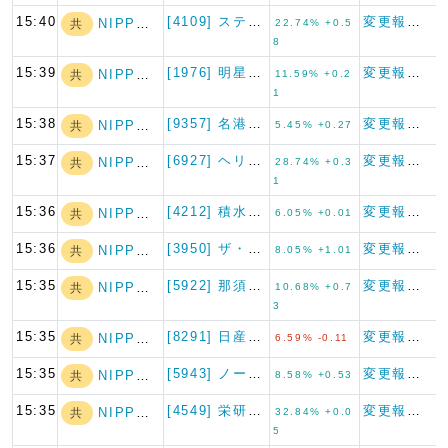
15:40
[4109] ステラケミファ
変更報告書
NIPPON A…
共
22.74% +0.5
8
15:39
[1976] 明星工業
変更報告書
NIPPON A…
共
11.59% +0.2
1
15:38
[9357] 名港海運
変更報告書
NIPPON A…
共
5.45% +0.27
15:37
[6927] ヘリオス テクノ…
変更報告書
NIPPON A…
共
28.74% +0.3
1
15:36
[4212] 積水樹脂
変更報告書
NIPPON A…
共
6.05% +0.01
15:36
[3950] ザ・パック
変更報告書
NIPPON A…
共
8.05% +1.01
15:35
[5922] 那須電機鉄工
変更報告書
NIPPON A…
共
10.68% +0.7
3
15:35
[8291] 日産東京販売ホー…
変更報告書
NIPPON A…
共
6.59% -0.11
15:35
[5943] ノーリツ
変更報告書
NIPPON A…
共
8.58% +0.53
15:35
[4549] 栄研化学
変更報告書
NIPPON A…
共
32.84% +0.0
5