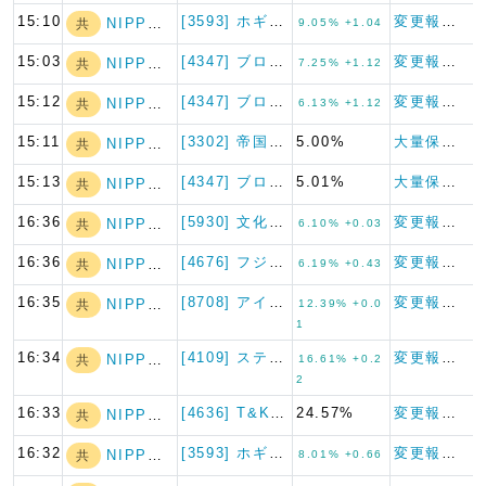
15:10
[3593] ホギメディカル
変更報告書
NIPPON A…
共
9.05% +1.04
15:03
[4347] ブロードメディア
変更報告書
NIPPON A…
共
7.25% +1.12
15:12
[4347] ブロードメディア
変更報告書
NIPPON A…
共
6.13% +1.12
15:11
[3302] 帝国繊維
5.00%
大量保有報告書
NIPPON A…
共
15:13
[4347] ブロードメディア
5.01%
大量保有報告書
NIPPON A…
共
16:36
[5930] 文化シヤッター
変更報告書
NIPPON A…
共
6.10% +0.03
16:36
[4676] フジ・メディア・…
変更報告書
NIPPON A…
共
6.19% +0.43
16:35
[8708] アイザワ証券グル…
変更報告書
NIPPON A…
共
12.39% +0.0
1
16:34
[4109] ステラケミファ
変更報告書
NIPPON A…
共
16.61% +0.2
2
16:33
[4636] T&K TOKA
24.57%
変更報告書
NIPPON A…
共
16:32
[3593] ホギメディカル
変更報告書
NIPPON A…
共
8.01% +0.66