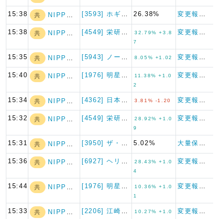
15:38
[3593] ホギメディカル
26.38%
変更報告書
NIPPON A…
共
15:38
[4549] 栄研化学
変更報告書
NIPPON A…
共
32.79% +3.8
7
15:35
[5943] ノーリツ
変更報告書
NIPPON A…
共
8.05% +1.02
15:40
[1976] 明星工業
変更報告書
NIPPON A…
共
11.38% +1.0
2
15:34
[4362] 日本精化
変更報告書
NIPPON A…
共
3.81% -1.20
15:32
[4549] 栄研化学
変更報告書
NIPPON A…
共
28.92% +1.0
9
15:31
[3950] ザ・パック
5.02%
大量保有報告書
NIPPON A…
共
15:36
[6927] ヘリオス テクノ…
変更報告書
NIPPON A…
共
28.43% +1.0
4
15:44
[1976] 明星工業
変更報告書
NIPPON A…
共
10.36% +1.0
1
15:33
[2206] 江崎グリコ
変更報告書
NIPPON A…
共
10.27% +1.0