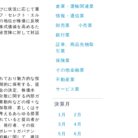
倉庫・運輸関連業
びに状況に応じて重
フ・セレクト・エル
情報・通信業
の地位が株価に反映
卸売業
小売業
株式価値を高めるた
経営陣に対して対話
銀行業
証券、商品先物取
引業
保険業
その他金融業
れており魅力的な投
不動産業
期的に保有する。提
サービス業
会の決定、株価水
分散に関する内部ガ
業動向などの様々な
決算月
加取得、若しくはそ
考えるあらゆる措置
1月
2月
れていると提出者が
3月
4月
、発行者、その役
ポレートガバナン
5月
6月
戦略に関して、建設