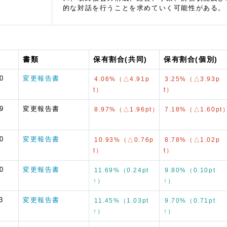
的な対話を行うことを求めていく可能性がある。
書類
保有割合(共同)
保有割合(個別)
0
変更報告書
4.06%（△4.91p
3.25%（△3.93p
t）
t）
9
変更報告書
8.97%（△1.96pt）
7.18%（△1.60pt
0
変更報告書
10.93%（△0.76p
8.78%（△1.02p
t）
t）
0
変更報告書
11.69%（0.24pt
9.80%（0.10pt
↑）
↑）
3
変更報告書
11.45%（1.03pt
9.70%（0.71pt
↑）
↑）