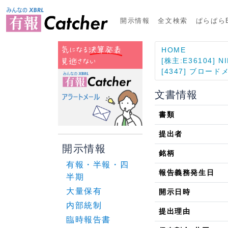
開示情報
全文検索
ぱらぱらE
HOME
[株主:E36104] N
[4347] ブロー
文書情報
書類
提出者
開示情報
銘柄
有報・半報・四
報告義務発生日
半期
大量保有
開示日時
内部統制
提出理由
臨時報告書