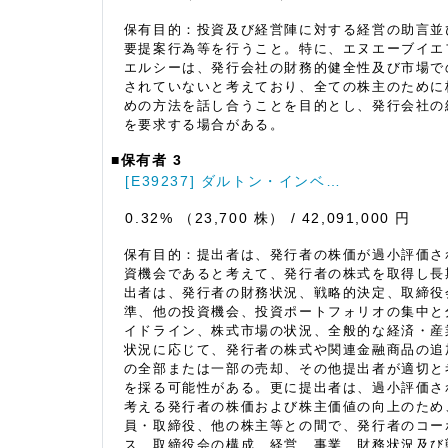
保有目的：投資及び経営陣に対する経営の助言並
要提案行為等を行うこと。特に、エヌエーブイエ
エルシーは、発行会社の財務的健全性及び市場で
されていないと考えており、全ての株主のために
めの方法を話し合うことを目的とし、発行会社の
を要求する場合がある。
■保有者 3
[E39237] ダルトン・インベ…
0.32% （23,700 株）
/ 42,091,000 円
保有目的：提出者は、発行者の株価が過小評価さ
資機会であると考えて、発行者の株式を取得し長
出者は、発行者の財務状況、戦略的決定、取締役
準、他の投資機会、投資ポートフォリオの集中と
イドライン、株式市場の状況、全般的な経済・産
状況に応じて、発行者の株式や関連金融商品の追
の全部または一部の売却、その他提出者が適切と
を採る可能性がある。更に提出者は、過小評価さ
考える発行者の株価および株主価値の向上のため
員・取締役、他の株主等との間で、発行者のコー
ス、取締役会の構成、経営、事業、財務状況及び