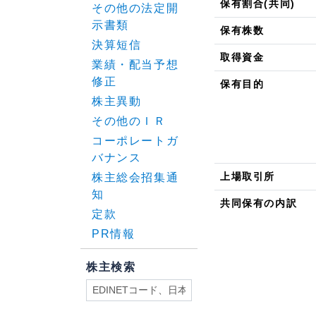
保有割合(共同)
その他の法定開
示書類
保有株数
決算短信
取得資金
業績・配当予想
修正
保有目的
株主異動
その他のＩＲ
コーポレートガ
バナンス
上場取引所
株主総会招集通
知
共同保有の内訳
定款
PR情報
株主検索