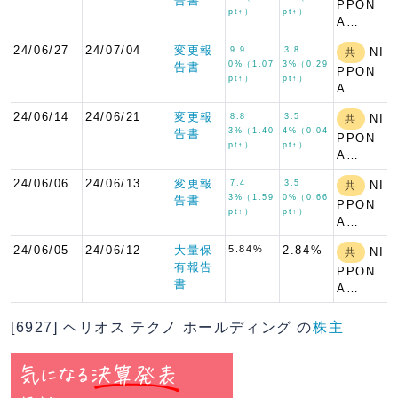
告書
PPON
pt↑）
pt↑）
A…
24/06/27
24/07/04
変更報
9.9
3.8
NI
共
0%（1.07
3%（0.29
告書
PPON
pt↑）
pt↑）
A…
24/06/14
24/06/21
変更報
8.8
3.5
NI
共
3%（1.40
4%（0.04
告書
PPON
pt↑）
pt↑）
A…
24/06/06
24/06/13
変更報
7.4
3.5
NI
共
3%（1.59
0%（0.66
告書
PPON
pt↑）
pt↑）
A…
24/06/05
24/06/12
大量保
5.84%
2.84%
NI
共
有報告
PPON
書
A…
[6927] ヘリオス テクノ ホールディング の
株主