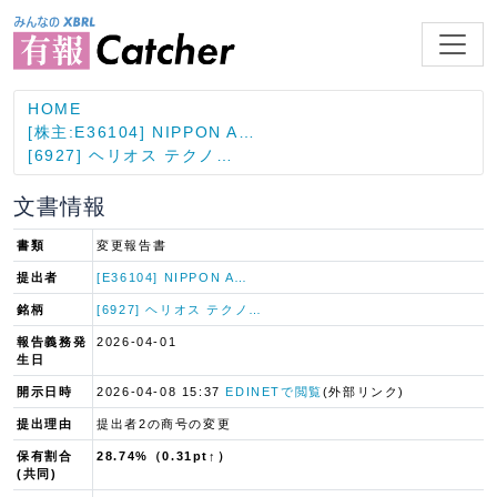
HOME
[株主:E36104] NIPPON A…
[6927] ヘリオス テクノ…
文書情報
書類
変更報告書
提出者
[E36104] NIPPON A…
銘柄
[6927] ヘリオス テクノ…
報告義務発
2026-04-01
生日
開示日時
2026-04-08 15:37
EDINETで閲覧
(外部リンク)
提出理由
提出者2の商号の変更
保有割合
28.74%（0.31pt↑）
(共同)