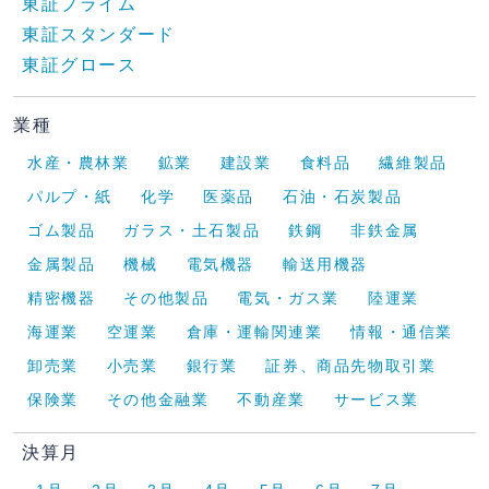
東証プライム
東証スタンダード
東証グロース
業種
水産・農林業
鉱業
建設業
食料品
繊維製品
パルプ・紙
化学
医薬品
石油・石炭製品
ゴム製品
ガラス・土石製品
鉄鋼
非鉄金属
金属製品
機械
電気機器
輸送用機器
精密機器
その他製品
電気・ガス業
陸運業
海運業
空運業
倉庫・運輸関連業
情報・通信業
卸売業
小売業
銀行業
証券、商品先物取引業
保険業
その他金融業
不動産業
サービス業
決算月