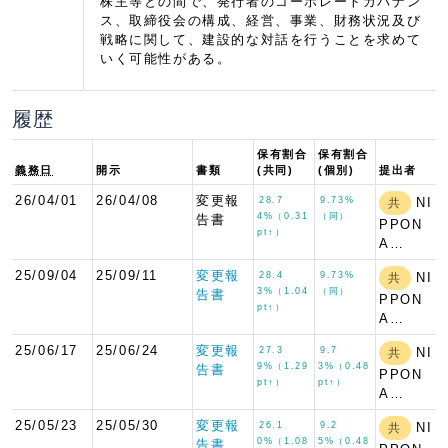
株主等との間で、発行者のコーポレートガバナン
ス、取締役会の構成、経営、事業、財務状況及び
戦略に関して、建設的な対話を行うことを求めて
いく可能性がある。
履歴
保有割合
保有割合
義務日
開示
書類
(共同)
(個別)
提出者
26/04/01
26/04/08
変更報
28.7
9.73%
NI
共
4%（0.31
（同）
告書
PPON
pt↑）
A…
25/09/04
25/09/11
変更報
28.4
9.73%
NI
共
3%（1.04
（同）
告書
PPON
pt↑）
A…
25/06/17
25/06/24
変更報
27.3
9.7
NI
共
9%（1.29
3%（0.48
告書
PPON
pt↑）
pt↑）
A…
25/05/23
25/05/30
変更報
26.1
9.2
NI
共
0%（1.08
5%（0.48
告書