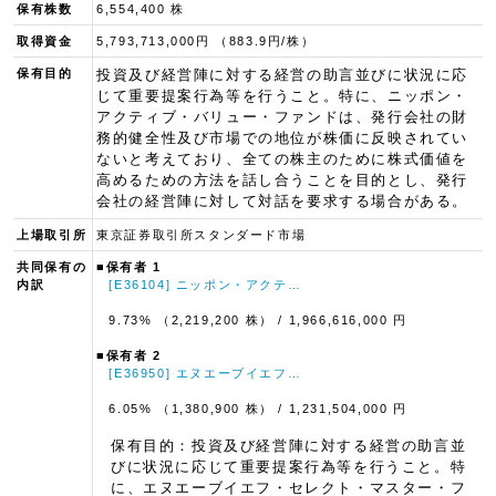
保有株数
6,554,400 株
取得資金
5,793,713,000円 （883.9円/株）
保有目的
投資及び経営陣に対する経営の助言並びに状況に応
じて重要提案行為等を行うこと。特に、ニッポン・
アクティブ・バリュー・ファンドは、発行会社の財
務的健全性及び市場での地位が株価に反映されてい
ないと考えており、全ての株主のために株式価値を
高めるための方法を話し合うことを目的とし、発行
会社の経営陣に対して対話を要求する場合がある。
上場取引所
東京証券取引所スタンダード市場
共同保有の
■保有者 1
内訳
[E36104] ニッポン・アクテ…
9.73% （2,219,200 株）
/ 1,966,616,000 円
■保有者 2
[E36950] エヌエーブイエフ…
6.05% （1,380,900 株）
/ 1,231,504,000 円
保有目的：投資及び経営陣に対する経営の助言並
びに状況に応じて重要提案行為等を行うこと。特
に、エヌエーブイエフ・セレクト・マスター・フ