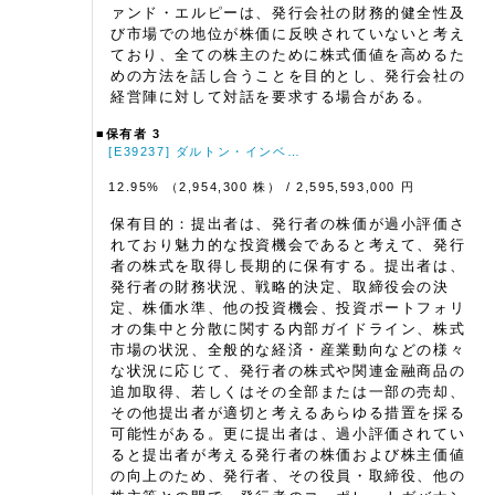
ァンド・エルピーは、発行会社の財務的健全性及
び市場での地位が株価に反映されていないと考え
ており、全ての株主のために株式価値を高めるた
めの方法を話し合うことを目的とし、発行会社の
経営陣に対して対話を要求する場合がある。
■保有者 3
[E39237] ダルトン・インベ…
12.95% （2,954,300 株）
/ 2,595,593,000 円
保有目的：提出者は、発行者の株価が過小評価さ
れており魅力的な投資機会であると考えて、発行
者の株式を取得し長期的に保有する。提出者は、
発行者の財務状況、戦略的決定、取締役会の決
定、株価水準、他の投資機会、投資ポートフォリ
オの集中と分散に関する内部ガイドライン、株式
市場の状況、全般的な経済・産業動向などの様々
な状況に応じて、発行者の株式や関連金融商品の
追加取得、若しくはその全部または一部の売却、
その他提出者が適切と考えるあらゆる措置を採る
可能性がある。更に提出者は、過小評価されてい
ると提出者が考える発行者の株価および株主価値
の向上のため、発行者、その役員・取締役、他の