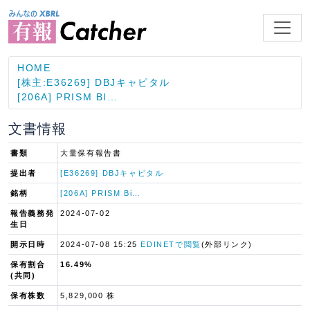
HOME
[株主:E36269] DBJキャピタル
[206A] PRISM BI…
文書情報
書類
大量保有報告書
提出者
[E36269] DBJキャピタル
銘柄
[206A] PRISM Bi…
報告義務発
2024-07-02
生日
開示日時
2024-07-08 15:25
EDINETで閲覧
(外部リンク)
保有割合
16.49%
(共同)
保有株数
5,829,000 株