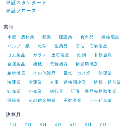
東証スタンダード
東証グロース
業種
水産・農林業
鉱業
建設業
食料品
繊維製品
パルプ・紙
化学
医薬品
石油・石炭製品
ゴム製品
ガラス・土石製品
鉄鋼
非鉄金属
金属製品
機械
電気機器
輸送用機器
精密機器
その他製品
電気・ガス業
陸運業
海運業
空運業
倉庫・運輸関連業
情報・通信業
卸売業
小売業
銀行業
証券、商品先物取引業
保険業
その他金融業
不動産業
サービス業
決算月
1月
2月
3月
4月
5月
6月
7月