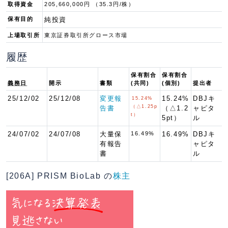
取得資金
205,660,000円 （35.3円/株）
保有目的
純投資
上場取引所
東京証券取引所グロース市場
履歴
保有割合
保有割合
義務日
開示
書類
(共同)
(個別)
提出者
25/12/02
25/12/08
変更報
15.24%
DBJキ
15.24%
（△1.25p
告書
（△1.2
ャピタ
t）
5pt）
ル
24/07/02
24/07/08
大量保
16.49%
16.49%
DBJキ
有報告
ャピタ
書
ル
[206A] PRISM BioLab の
株主