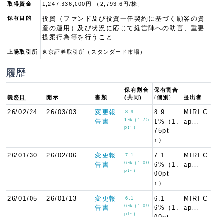
取得資金
1,247,336,000円 （2,793.6円/株）
保有目的
投資（ファンド及び投資一任契約に基づく顧客の資
産の運用）及び状況に応じて経営陣への助言、重要
提案行為等を行うこと
上場取引所
東京証券取引所（スタンダード市場）
履歴
保有割合
保有割合
義務日
開示
書類
(共同)
(個別)
提出者
26/02/24
26/03/03
変更報
8.9
MIRI C
8.9
1%（1.75
告書
1%（1.
ap…
pt↑）
75pt
↑）
26/01/30
26/02/06
変更報
7.1
MIRI C
7.1
6%（1.00
告書
6%（1.
ap…
pt↑）
00pt
↑）
26/01/05
26/01/13
変更報
6.1
MIRI C
6.1
6%（1.09
告書
6%（1.
ap…
pt↑）
09pt