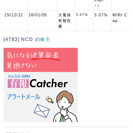
↑）
25/12/22
26/01/05
大量保
5.07%
5.07%
MIRI C
有報告
ap…
書
[4783] NCD の
株主