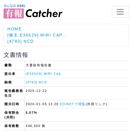
HOME
[株主:E36529] MIRI CAP…
[4783] NCD
文書情報
書類
大量保有報告書
提出者
[E36529] MIRI Cap…
銘柄
[4783] NCD
報告義務発
2025-12-22
生日
開示日時
2026-01-05 13:20
EDINETで閲覧
(外部リンク)
保有割合
5.07%
(共同)
保有株数
446,500 株