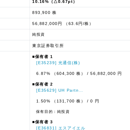
10.16%（△0.67pt）
893,900 株
56,882,000円 （63.6円/株）
純投資
東京証券取引所
■保有者 1
[E35239] 光通信(株)
6.87% （604,300 株）
/ 56,882,000 円
■保有者 2
[E35629] UH Partn…
1.50% （131,700 株）
/ 0 円
保有目的：純投資
■保有者 3
[E36831] エスアイエル