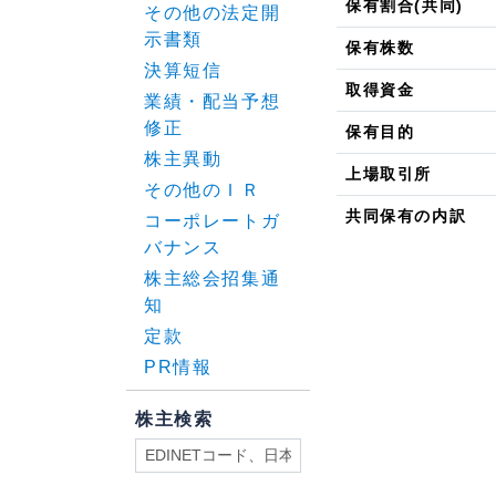
保有割合(共同)
その他の法定開
示書類
保有株数
決算短信
取得資金
業績・配当予想
修正
保有目的
株主異動
上場取引所
その他のＩＲ
共同保有の内訳
コーポレートガ
バナンス
株主総会招集通
知
定款
PR情報
株主検索