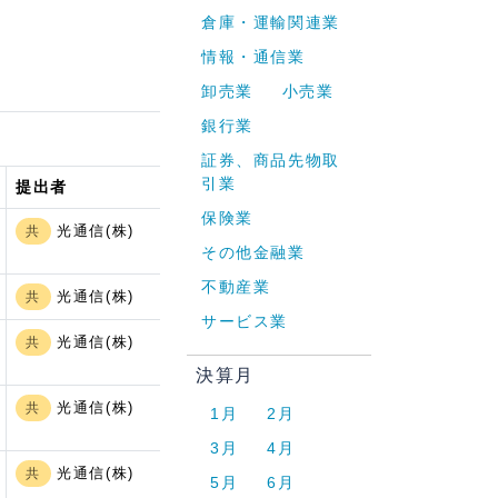
倉庫・運輸関連業
情報・通信業
卸売業
小売業
銀行業
証券、商品先物取
引業
提出者
保険業
光通信(株)
共
その他金融業
不動産業
光通信(株)
共
サービス業
光通信(株)
共
決算月
光通信(株)
共
1月
2月
3月
4月
光通信(株)
共
5月
6月