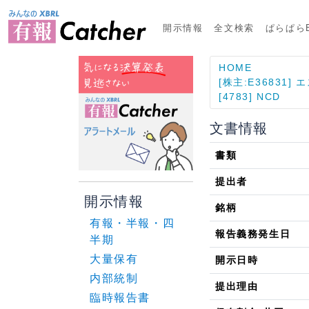
開示情報
全文検索
ぱらぱらE
HOME
[株主:E36831]
[4783] NCD
文書情報
書類
提出者
開示情報
銘柄
有報・半報・四
報告義務発生日
半期
大量保有
開示日時
内部統制
提出理由
臨時報告書