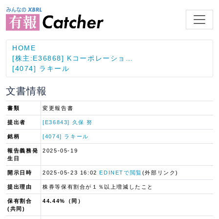
HOME
[株主:E36868] Kコーポレーショ…
[4074] ラキール
文書情報
書類
変更報告書
提出者
[E36843] 久保 努
銘柄
[4074] ラキール
報告義務発
2025-05-19
生日
開示日時
2025-05-23 16:02
EDINETで閲覧
(外部リンク)
提出理由
株券等保有割合が１％以上増減したこと
保有割合
44.44%（同）
(共同)