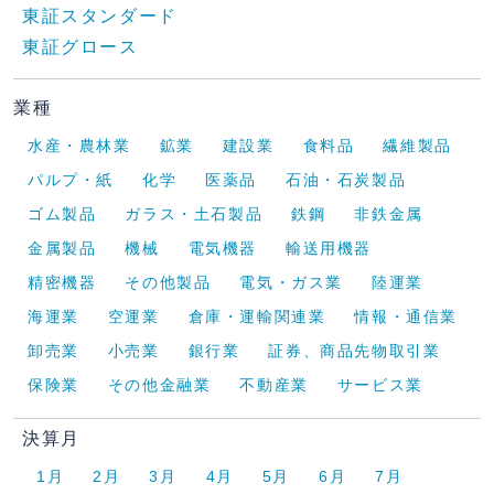
東証スタンダード
東証グロース
業種
水産・農林業
鉱業
建設業
食料品
繊維製品
パルプ・紙
化学
医薬品
石油・石炭製品
ゴム製品
ガラス・土石製品
鉄鋼
非鉄金属
金属製品
機械
電気機器
輸送用機器
精密機器
その他製品
電気・ガス業
陸運業
海運業
空運業
倉庫・運輸関連業
情報・通信業
卸売業
小売業
銀行業
証券、商品先物取引業
保険業
その他金融業
不動産業
サービス業
決算月
1月
2月
3月
4月
5月
6月
7月