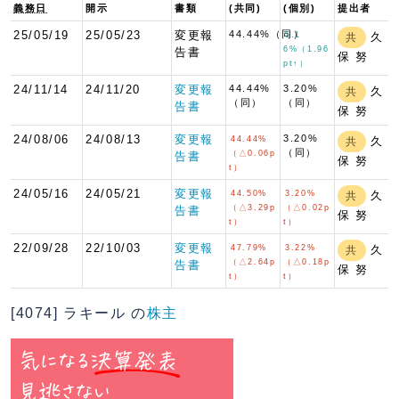
義務日
開示
書類
(共同)
(個別)
提出者
25/05/19
25/05/23
変更報
44.44%（同）
5.1
久
共
6%（1.96
告書
保 努
pt↑）
24/11/14
24/11/20
変更報
44.44%
3.20%
久
共
（同）
（同）
告書
保 努
24/08/06
24/08/13
変更報
3.20%
44.44%
久
共
（同）
（△0.06p
告書
保 努
t）
24/05/16
24/05/21
変更報
44.50%
3.20%
久
共
（△3.29p
（△0.02p
告書
保 努
t）
t）
22/09/28
22/10/03
変更報
47.79%
3.22%
久
共
（△2.64p
（△0.18p
告書
保 努
t）
t）
[4074] ラキール の
株主