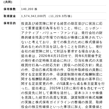
(共同)
保有株数
140,200 株
取得資金
1,574,342,000円 （11,229.3円/株）
保有目的
投資及び経営陣に対する経営の助言並びに状況に応
じて重要提案行為等を行うこと。特に、ニッポン・
アクティブ・バリュー・ファンドは、発行会社の財
務的健全性及び市場での地位が株価に反映されてい
ないと考えており、全ての株主のために株式価値を
高めるための方法を話し合うことを目的とし、発行
会社の経営陣に対して対話を要求する場合がある。
提出者は、2026年4月15日付で、同年6月開催予定
の発行者の定時株主総会に向け、①当社株式の大規
模買付行為への対応方針（買収への対応方針）廃止
の件、②自己株式取得の件、③社外取締役の員数に
関する定款変更の件、④譲渡制限付株式報酬制度に
関する報酬額承認の件、⑤定時株主総会の基準日に
関する定款変更の件、の5議案から成る株主提案を行
った。提出者は、2025年12月に発行者を含むすべて
の投資先に対して書簡を送付し、資本コストや株価
を意識した経営の高度な実践、譲渡制限付株式報酬
の実施と株式保有ガイドラインの整備の推奨、取締
役会の独立性確保といった事項に加え、企業価値と