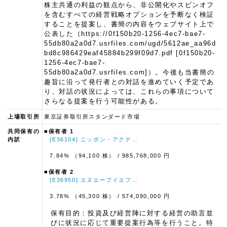
株主共通の利益の観点から、非公開化やスピンオフ
を含むすべての経営戦略オプションを予断なく検証
することを提案し、書簡の内容をウェブサイト上で
公表した（https://0f150b20-1256-4ec7-bae7-
55db80a2a0d7.usrfiles.com/ugd/5612ae_aa96d
bd8c986429eaf45884b299f09d7.pdf [0f150b20-
1256-4ec7-bae7-
55db80a2a0d7.usrfiles.com]）。今後も当書簡の
趣旨に沿って発行者との対話を進めていく予定であ
り、対話の状況によっては、これらの事項について
さらなる提案を行う可能性がある。
上場取引所
東京証券取引所スタンダード市場
共同保有の
■保有者 1
内訳
[E36104] ニッポン・アクテ…
7.84% （94,100 株）
/ 985,768,000 円
■保有者 2
[E36950] エヌエーブイエフ…
3.78% （45,300 株）
/ 574,090,000 円
保有目的：投資及び経営陣に対する経営の助言並
びに状況に応じて重要提案行為等を行うこと。特