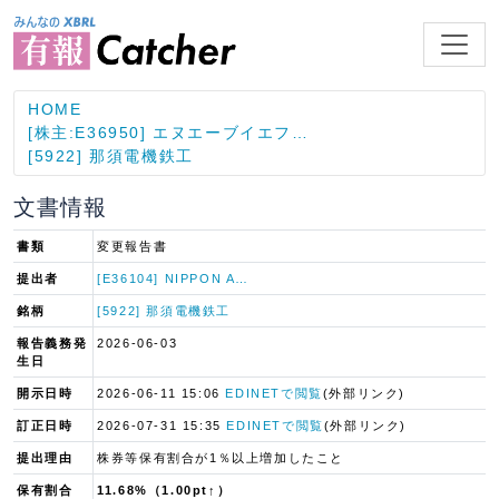
HOME
[株主:E36950] エヌエーブイエフ…
[5922] 那須電機鉄工
文書情報
書類
変更報告書
提出者
[E36104] NIPPON A…
銘柄
[5922] 那須電機鉄工
報告義務発
2026-06-03
生日
開示日時
2026-06-11 15:06
EDINETで閲覧
(外部リンク)
訂正日時
2026-07-31 15:35
EDINETで閲覧
(外部リンク)
提出理由
株券等保有割合が1％以上増加したこと
保有割合
11.68%（1.00pt↑）