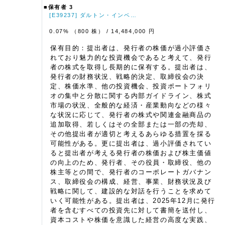
■保有者 3
[E39237] ダルトン・インベ…
0.07% （800 株）
/ 14,484,000 円
保有目的：提出者は、発行者の株価が過小評価さ
れており魅力的な投資機会であると考えて、発行
者の株式を取得し長期的に保有する。提出者は、
発行者の財務状況、戦略的決定、取締役会の決
定、株価水準、他の投資機会、投資ポートフォリ
オの集中と分散に関する内部ガイドライン、株式
市場の状況、全般的な経済・産業動向などの様々
な状況に応じて、発行者の株式や関連金融商品の
追加取得、若しくはその全部または一部の売却、
その他提出者が適切と考えるあらゆる措置を採る
可能性がある。更に提出者は、過小評価されてい
ると提出者が考える発行者の株価および株主価値
の向上のため、発行者、その役員・取締役、他の
株主等との間で、発行者のコーポレートガバナン
ス、取締役会の構成、経営、事業、財務状況及び
戦略に関して、建設的な対話を行うことを求めて
いく可能性がある。提出者は、2025年12月に発行
者を含むすべての投資先に対して書簡を送付し、
資本コストや株価を意識した経営の高度な実践、