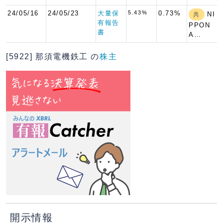
24/05/16
24/05/23
大量保
5.43%
0.73%
NI
共
有報告
PPON
書
A…
[5922] 那須電機鉄工 の
株主
開示情報