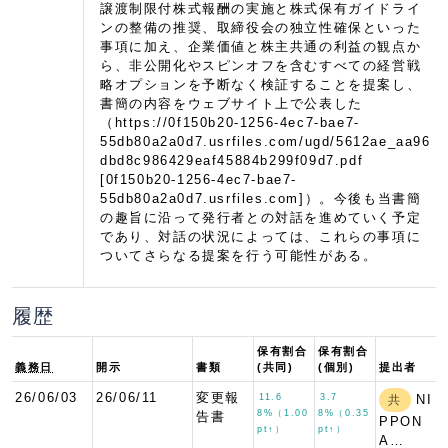
譲渡制限付株式報酬の実施と株式保有ガイドライ
ンの整備の推奨、取締役会の独立性確保といった
事項に加え、企業価値と株主共通の利益の観点か
ら、非公開化やスピンオフを含むすべての経営戦
略オプションを予断なく検証することを提案し、
書簡の内容をウェブサイト上で公表した
（https://0f150b20-1256-4ec7-bae7-
55db80a2a0d7.usrfiles.com/ugd/5612ae_aa96
dbd8c986429eaf45884b299f09d7.pdf
[0f150b20-1256-4ec7-bae7-
55db80a2a0d7.usrfiles.com]）。今後も当書簡
の趣旨に沿って発行者との対話を進めていく予定
であり、対話の状況によっては、これらの事項に
ついてさらなる提案を行う可能性がある。
履歴
保有割合
保有割合
義務日
開示
書類
(共同)
(個別)
提出者
26/06/03
26/06/11
変更報
11.6
3.7
NI
共
8%（1.00
8%（0.35
告書
PPON
pt↑）
pt↑）
A…