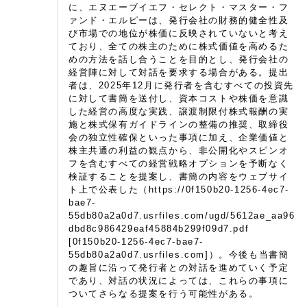
に、エヌエーブイエフ・セレクト・マスター・フ
ァンド・エルピーは、発行会社の財務的健全性及
び市場での地位が株価に反映されていないと考え
ており、全ての株主のために株式価値を高めるた
めの方法を話し合うことを目的とし、発行会社の
経営陣に対して対話を要求する場合がある。提出
者は、2025年12月に発行者を含むすべての投資先
に対して書簡を送付し、資本コストや株価を意識
した経営の高度な実践、譲渡制限付株式報酬の実
施と株式保有ガイドラインの整備の推奨、取締役
会の独立性確保といった事項に加え、企業価値と
株主共通の利益の観点から、非公開化やスピンオ
フを含むすべての経営戦略オプションを予断なく
検証することを提案し、書簡の内容をウェブサイ
ト上で公表した（https://0f150b20-1256-4ec7-
bae7-
55db80a2a0d7.usrfiles.com/ugd/5612ae_aa96
dbd8c986429eaf45884b299f09d7.pdf
[0f150b20-1256-4ec7-bae7-
55db80a2a0d7.usrfiles.com]）。今後も当書簡
の趣旨に沿って発行者との対話を進めていく予定
であり、対話の状況によっては、これらの事項に
ついてさらなる提案を行う可能性がある。