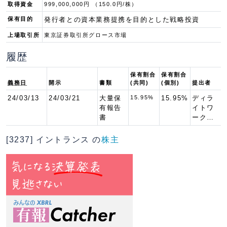
取得資金
999,000,000円 （150.0円/株）
保有目的
発行者との資本業務提携を目的とした戦略投資
上場取引所
東京証券取引所グロース市場
履歴
保有割合
保有割合
義務日
開示
書類
(共同)
(個別)
提出者
24/03/13
24/03/21
大量保
15.95%
15.95%
ディラ
有報告
イトワ
書
ーク…
[3237] イントランス の
株主