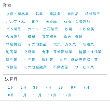
業種
水産・農林業
鉱業
建設業
食料品
繊維製品
パルプ・紙
化学
医薬品
石油・石炭製品
ゴム製品
ガラス・土石製品
鉄鋼
非鉄金属
金属製品
機械
電気機器
輸送用機器
精密機器
その他製品
電気・ガス業
陸運業
海運業
空運業
倉庫・運輸関連業
情報・通信業
卸売業
小売業
銀行業
証券、商品先物取引業
保険業
その他金融業
不動産業
サービス業
決算月
1月
2月
3月
4月
5月
6月
7月
8月
9月
10月
11月
12月