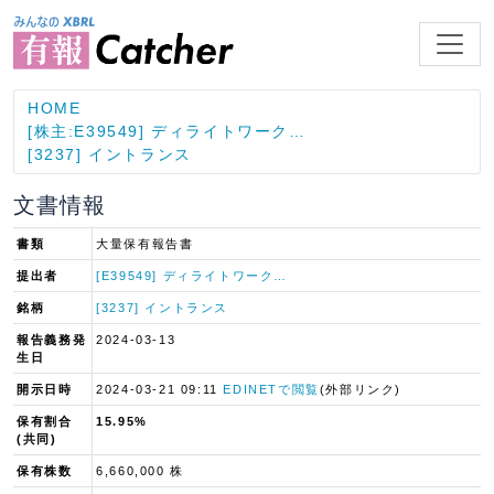
HOME
[株主:E39549] ディライトワーク…
[3237] イントランス
文書情報
書類
大量保有報告書
提出者
[E39549] ディライトワーク…
銘柄
[3237] イントランス
報告義務発
2024-03-13
生日
開示日時
2024-03-21 09:11
EDINETで閲覧
(外部リンク)
保有割合
15.95%
(共同)
保有株数
6,660,000 株