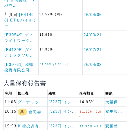
バウ…
└ 共同
[E4149
31.52%（同）
26/04/06
8] ETモバイルジ
ャ…
[E39549] ディ
15.95%
24/03/21
ライトワーク…
[E41395] ダイ
14.95%
26/07/21
ナミックソリ…
[E39761] 和德
26/04/02
11.56%（3.34pt↑）
投資有限公司
大量保有報告書
時刻
提出者
銘柄
保有割合
書類
11:08
ダイナミックソリ…
[3237] イントランス
14.95%
大量保有報告書
10:15
[3237] イントランス
変更報告書
合同会社インバウ…
共
31.52% -2.8
1
15:53
和德投資有限公司
[3237] イントランス
変更報告書
11.56% +3.3