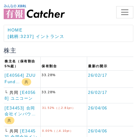
HOME
[銘柄:3237] イントランス
株主
株主名（保有割合
5%超）
保有割合
最新の開示
[E40564] ZUU
33.28%
26/02/17
Fund…
共
└ 共同
[E4056
33.28%
26/02/17
8] ユニコーン
[E34453] 合同
26/04/06
31.52%（△2.81pt）
会社インバウ…
共
└ 共同
[E3445
26/04/06
0.00%（△4.10pt）
3] 合同会社イン