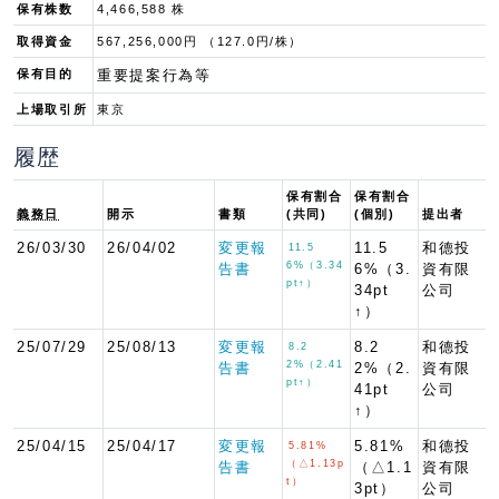
保有株数
4,466,588 株
取得資金
567,256,000円 （127.0円/株）
保有目的
重要提案行為等
上場取引所
東京
履歴
保有割合
保有割合
義務日
開示
書類
(共同)
(個別)
提出者
26/03/30
26/04/02
変更報
11.5
和德投
11.5
6%（3.34
告書
6%（3.
資有限
pt↑）
34pt
公司
↑）
25/07/29
25/08/13
変更報
8.2
和德投
8.2
2%（2.41
告書
2%（2.
資有限
pt↑）
41pt
公司
↑）
25/04/15
25/04/17
変更報
5.81%
和德投
5.81%
（△1.13p
告書
（△1.1
資有限
t）
3pt）
公司