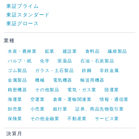
東証プライム
東証スタンダード
東証グロース
業種
水産・農林業
鉱業
建設業
食料品
繊維製品
パルプ・紙
化学
医薬品
石油・石炭製品
ゴム製品
ガラス・土石製品
鉄鋼
非鉄金属
金属製品
機械
電気機器
輸送用機器
精密機器
その他製品
電気・ガス業
陸運業
海運業
空運業
倉庫・運輸関連業
情報・通信業
卸売業
小売業
銀行業
証券、商品先物取引業
保険業
その他金融業
不動産業
サービス業
決算月