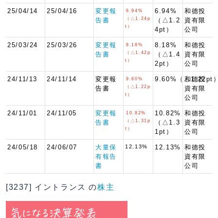
25/04/14
25/04/16
変更報
6.94%
和德投
6.94%
（△1.24p
告書
（△1.2
資有限
t）
4pt）
公司
25/03/24
25/03/26
変更報
8.18%
和德投
8.18%
（△1.42p
告書
（△1.4
資有限
t）
2pt）
公司
24/11/13
24/11/14
変更報
9.60%（△1.22pt
和德投
9.60%
（△1.22p
告書
資有限
t）
公司
24/11/01
24/11/05
変更報
10.82%
和德投
10.82%
（△1.31p
告書
（△1.3
資有限
t）
1pt）
公司
24/05/18
24/06/07
大量保
12.13%
12.13%
和德投
有報告
資有限
書
公司
[3237] イントランス の
株主