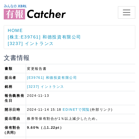
HOME
[株主:E39761] 和德投資有限公司
[3237] イントランス
文書情報
書類
変更報告書
提出者
[E39761] 和德投資有限公司
銘柄
[3237] イントランス
報告義務発
2024-11-13
生日
開示日時
2024-11-14 15:18
EDINETで閲覧
(外部リンク)
提出理由
株券等保有割合が1％以上減少したため。
保有割合
9.60%（△1.22pt）
(共同)