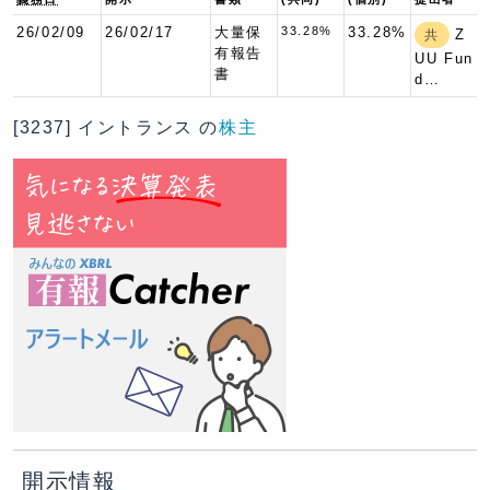
26/02/09
26/02/17
大量保
33.28%
33.28%
Z
共
有報告
UU Fun
書
d…
[3237] イントランス の
株主
開示情報