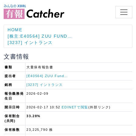
HOME
[株主:E40564] ZUU FUND…
[3237] イントランス
文書情報
書類
大量保有報告書
提出者
[E40564] ZUU Fund…
銘柄
[3237] イントランス
報告義務発
2026-02-09
生日
開示日時
2026-02-17 10:52
EDINETで閲覧
(外部リンク)
保有割合
33.28%
(共同)
保有株数
23,225,790 株