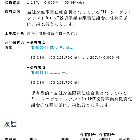
取得資金
1,297,440,000円 （55.9円/株）
保有目的
当社が無限責任組合員となっているZUUターゲット
ファンドforINT投資事業有限責任組合の保有目的
は、純投資となります。
上場取引所
東京証券取引所グロース市場
共同保有の
■保有者 1
内訳
[E40564] ZUU Fund…
33.28% （23,225,790 株）
/ 1,297,440,000 円
■保有者 2
[E40568] ユニコーン
33.28% （23,225,790 株）
保有目的：当社が無限責任組合員となっている
ZUUターゲットファンドforINT投資事業有限責任
組合の保有目的は、純投資となります。
履歴
保有割合
保有割合
義務日
開示
書類
(共同)
(個別)
提出者