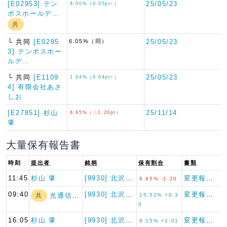
[E02953] テン
25/05/23
8.00%（0.05pt↑）
ポスホールデ…
共
└ 共同
[E0295
6.05%（同）
25/05/23
3] テンポスホー
ルデ…
└ 共同
[E1109
25/05/23
1.94%（0.04pt↑）
4] 有限会社あさ
しお
[E27851] 杉山
25/11/14
6.95%（△1.20pt）
肇
大量保有報告書
時刻
提出者
銘柄
保有割合
書類
11:45
杉山 肇
[9930] 北沢産業
変更報告書
6.95% -1.20
09:40
[9930] 北沢産業
変更報告書
光通信(株)
共
15.52% +0.3
5
16:05
杉山 肇
[9930] 北沢産業
変更報告書
8.15% +1.01