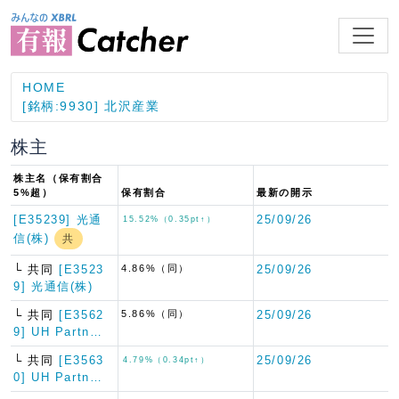
HOME
[銘柄:9930] 北沢産業
株主
株主名（保有割合
5%超）
保有割合
最新の開示
[E35239] 光通
25/09/26
15.52%（0.35pt↑）
信(株)
共
└ 共同
[E3523
4.86%（同）
25/09/26
9] 光通信(株)
└ 共同
[E3562
5.86%（同）
25/09/26
9] UH Partn…
└ 共同
[E3563
25/09/26
4.79%（0.34pt↑）
0] UH Partn…