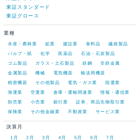
東証スタンダード
東証グロース
業種
水産・農林業
鉱業
建設業
食料品
繊維製品
パルプ・紙
化学
医薬品
石油・石炭製品
ゴム製品
ガラス・土石製品
鉄鋼
非鉄金属
金属製品
機械
電気機器
輸送用機器
精密機器
その他製品
電気・ガス業
陸運業
海運業
空運業
倉庫・運輸関連業
情報・通信業
卸売業
小売業
銀行業
証券、商品先物取引業
保険業
その他金融業
不動産業
サービス業
決算月
1月
2月
3月
4月
5月
6月
7月