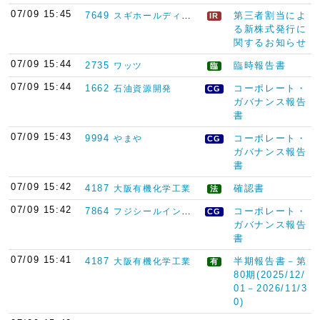
07/09 15:45
7649
第三者割当によ
スギホールディングス
IR
る新株式発行に
関するお知らせ
07/09 15:44
2735
臨時報告書
ワッツ
臨
07/09 15:44
1662
コーポレート・
石油資源開発
CG
ガバナンス報告
書
07/09 15:43
9994
コーポレート・
やまや
CG
ガバナンス報告
書
07/09 15:42
4187
確認書
大阪有機化学工業
法
07/09 15:42
7864
コーポレート・
フジシールインターナショナル
CG
ガバナンス報告
書
07/09 15:41
4187
半期報告書－第
大阪有機化学工業
有
80期(2025/12/
01－2026/11/3
0)