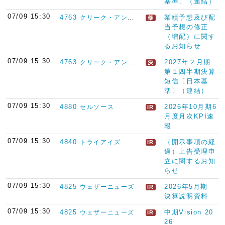
基準〕（連結）
07/09 15:30
4763
業績予想及び配
クリーク・アンド・リバー社
修
当予想の修正
（増配）に関す
るお知らせ
07/09 15:30
4763
2027年２月期
クリーク・アンド・リバー社
決
第１四半期決算
短信〔日本基
準〕（連結）
07/09 15:30
4880
2026年10月期6
セルソース
IR
月度月次KPI速
報
07/09 15:30
4840
（開示事項の経
トライアイズ
IR
過）上告受理申
立に関するお知
らせ
07/09 15:30
4825
2026年5月期
ウェザーニューズ
IR
決算説明資料
07/09 15:30
4825
中期Vision 20
ウェザーニューズ
IR
26