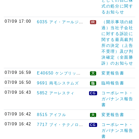
としての自己株
式の処分に関す
るお知らせ
07/09 17:00
6035
（開示事項の経
アイ・アールジャパンホールディングス
IR
過）当社子会社
に対する訴訟に
関する最高裁判
所の決定（上告
不受理）及び判
決確定（全面勝
訴）のお知らせ
07/09 16:59
E40650
変更報告書
ケンブリッジフィルターコーポレーション
大
07/09 16:50
9691
臨時報告書
両毛システムズ
臨
07/09 16:43
5852
コーポレート・
アーレスティ
CG
ガバナンス報告
書
07/09 16:42
8515
変更報告書
アイフル
大
07/09 16:42
7717
コーポレート・
ブイ・テクノロジー
CG
ガバナンス報告
書