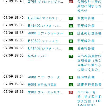
07/09 15:40
2769
公認会計士等の
ヴィレッジヴァンガードコーポレーション
IR
異動に関するお
知らせ
07/09 15:40
E26349
変更報告書
マイルストーン・キャピタル・マネジメント
大
07/09 15:36
E41402
変更報告書
ひびき・パース・アドバイザーズ・エスピーシー
大
07/09 15:35
4088
訂正発行登録書
エア・ウォーター
法
07/09 15:35
E30522
変更報告書
シンフォニー・フィナンシャル・パートナーズ（シンガポール）ピーティーイー・リミテッド
大
07/09 15:35
E41402
変更報告書
ひびき・パース・アドバイザーズ・エスピーシー
大
07/09 15:35
5253
自己株券買付状
カバー
法
況報告書（法２
４条の６第１項
に基づくもの）
07/09 15:34
4088
臨時報告書
エア・ウォーター
臨
07/09 15:32
9006
訂正発行登録書
京浜急行電鉄
法
07/09 15:31
9983
2026年８月
ファーストリテイリング
決
期 第３四半期
決算短信〔IFR
S会計基準〕