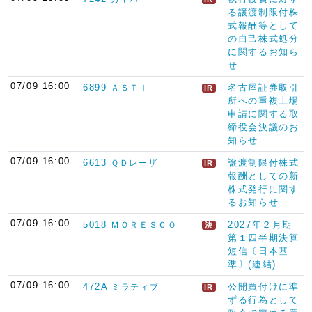
る譲渡制限付株
式報酬等として
の自己株式処分
に関するお知ら
せ
07/09 16:00
6899
名古屋証券取引
ＡＳＴＩ
IR
所への重複上場
申請に関する取
締役会決議のお
知らせ
07/09 16:00
6613
譲渡制限付株式
ＱＤレーザ
IR
報酬としての新
株式発行に関す
るお知らせ
07/09 16:00
5018
2027年２月期
ＭＯＲＥＳＣＯ
決
第１四半期決算
短信〔日本基
準〕(連結)
07/09 16:00
472A
公開買付けに準
ミラティブ
IR
ずる行為として