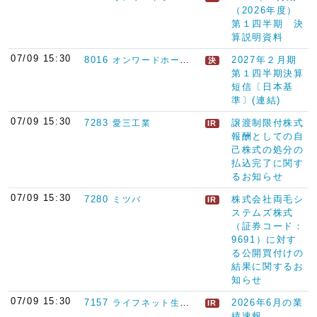
（2026年度）
第１四半期 決
算説明資料
07/09 15:30
8016
2027年２月期
オンワードホールディングス
決
第１四半期決算
短信〔日本基
準〕(連結)
07/09 15:30
7283
譲渡制限付株式
愛三工業
IR
報酬としての自
己株式の処分の
払込完了に関す
るお知らせ
07/09 15:30
7280
株式会社両毛シ
ミツバ
IR
ステムズ株式
（証券コード：
9691）に対す
る公開買付けの
結果に関するお
知らせ
07/09 15:30
7157
2026年6月の業
ライフネット生命保険
IR
績速報