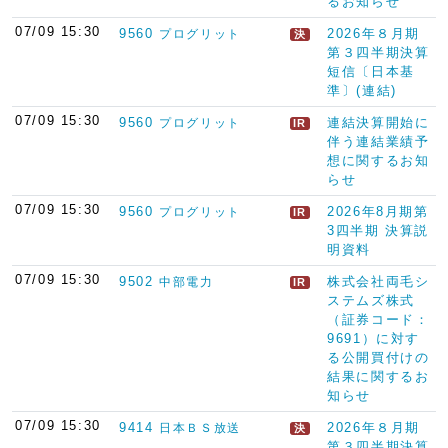
るお知らせ
07/09 15:30
9560
2026年８月期
プログリット
決
第３四半期決算
短信〔日本基
準〕(連結)
07/09 15:30
9560
連結決算開始に
プログリット
IR
伴う連結業績予
想に関するお知
らせ
07/09 15:30
9560
2026年8月期第
プログリット
IR
3四半期 決算説
明資料
07/09 15:30
9502
株式会社両毛シ
中部電力
IR
ステムズ株式
（証券コード：
9691）に対す
る公開買付けの
結果に関するお
知らせ
07/09 15:30
9414
2026年８月期
日本ＢＳ放送
決
第３四半期決算