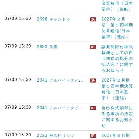
決算短信〔日本
基準〕（連結）
07/09 15:30
2698
2027年２月
キャンドゥ
決
期 第１四半期
決算短信[日本
基準]（連結）
07/09 15:30
2683
譲渡制限付株式
魚喜
IR
報酬としての自
己株式の処分の
払込完了に関す
るお知らせ
07/09 15:30
2341
2027年２月期
アルバイトタイムス
決
第１四半期決算
短信〔日本基
準〕（連結）
07/09 15:30
2341
自己株式消却に
アルバイトタイムス
IR
係る事項の決定
に関するお知ら
せ
07/09 15:30
2222
2027年３月期
寿スピリッツ
IR