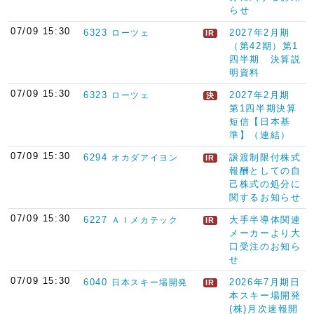
らせ
07/09 15:30
6323
2027年2月期
ローツェ
IR
（第42期）第1
四半期 決算説
明資料
07/09 15:30
6323
2027年2月期
ローツェ
決
第1四半期決算
短信【日本基
準】（連結）
07/09 15:30
6294
譲渡制限付株式
オカダアイヨン
IR
報酬としての自
己株式の処分に
関するお知らせ
07/09 15:30
6227
大手半導体関連
ＡＩメカテック
IR
メーカーより大
口受注のお知ら
せ
07/09 15:30
6040
2026年7月期日
日本スキー場開発
IR
本スキー場開発
(株)月次速報開