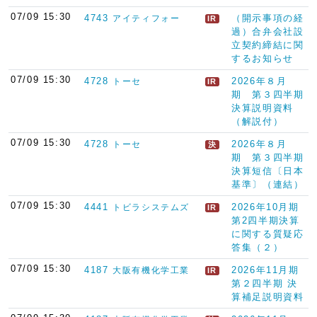
07/09 15:30
4743
（開示事項の経
アイティフォー
IR
過）合弁会社設
立契約締結に関
するお知らせ
07/09 15:30
4728
2026年８月
トーセ
IR
期 第３四半期
決算説明資料
（解説付）
07/09 15:30
4728
2026年８月
トーセ
決
期 第３四半期
決算短信〔日本
基準〕（連結）
07/09 15:30
4441
2026年10月期
トビラシステムズ
IR
第2四半期決算
に関する質疑応
答集（２）
07/09 15:30
4187
2026年11月期
大阪有機化学工業
IR
第２四半期 決
算補足説明資料