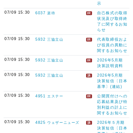
示
07/09 15:30
6037
自己株式の取得
楽待
IR
状況及び取得終
了に関するお知
らせ
07/09 15:30
5932
代表取締役およ
三協立山
IR
び役員の異動に
関するお知らせ
07/09 15:30
5932
2026年5月期
三協立山
IR
決算説明資料
07/09 15:30
5932
2026年5月期
三協立山
決
決算短信〔日本
基準〕(連結)
07/09 15:30
4951
公開買付けへの
エステー
IR
応募結果及び特
別利益の計上に
関するお知らせ
07/09 15:30
4825
2026年５月期
ウェザーニューズ
決
決算短信〔日本