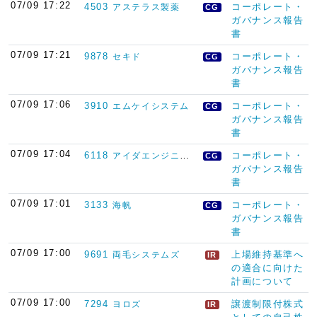
07/09 17:22
4503
コーポレート・
アステラス製薬
CG
ガバナンス報告
書
07/09 17:21
9878
コーポレート・
セキド
CG
ガバナンス報告
書
07/09 17:06
3910
コーポレート・
エムケイシステム
CG
ガバナンス報告
書
07/09 17:04
6118
コーポレート・
アイダエンジニアリング
CG
ガバナンス報告
書
07/09 17:01
3133
コーポレート・
海帆
CG
ガバナンス報告
書
07/09 17:00
9691
上場維持基準へ
両毛システムズ
IR
の適合に向けた
計画について
07/09 17:00
7294
譲渡制限付株式
ヨロズ
IR