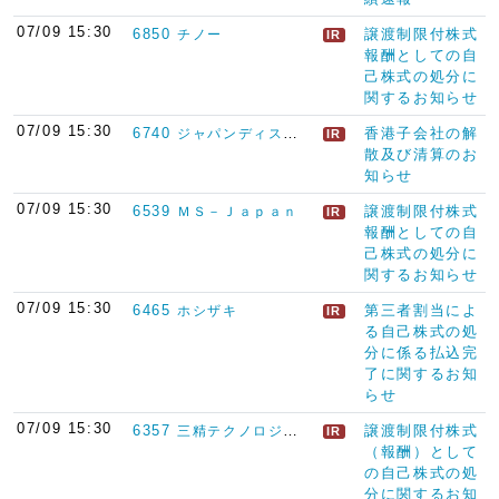
07/09 15:30
6850
譲渡制限付株式
チノー
IR
報酬としての自
己株式の処分に
関するお知らせ
07/09 15:30
6740
香港子会社の解
ジャパンディスプレイ
IR
散及び清算のお
知らせ
07/09 15:30
6539
譲渡制限付株式
ＭＳ－Ｊａｐａｎ
IR
報酬としての自
己株式の処分に
関するお知らせ
07/09 15:30
6465
第三者割当によ
ホシザキ
IR
る自己株式の処
分に係る払込完
了に関するお知
らせ
07/09 15:30
6357
譲渡制限付株式
三精テクノロジーズ
IR
（報酬）として
の自己株式の処
分に関するお知