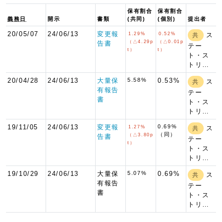
保有割合
保有割合
義務日
開示
書類
(共同)
(個別)
提出者
20/05/07
24/06/13
変更報
1.29%
0.52%
ス
共
（△4.29p
（△0.01p
告書
テー
t）
t）
ト・ス
トリ…
20/04/28
24/06/13
大量保
5.58%
0.53%
ス
共
有報告
テー
書
ト・ス
トリ…
19/11/05
24/06/13
変更報
0.69%
1.27%
ス
共
（同）
（△3.80p
告書
テー
t）
ト・ス
トリ…
19/10/29
24/06/13
大量保
5.07%
0.69%
ス
共
有報告
テー
書
ト・ス
トリ…