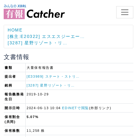
HOME
[株主:E20322] エスエスジーエー…
[3287] 星野リゾート・リ…
文書情報
書類
大量保有報告書
提出者
[E33989] ステート・ストリ…
銘柄
[3287] 星野リゾート・リ…
報告義務発
2019-10-29
生日
開示日時
2024-06-13 10:04
EDINETで閲覧
(外部リンク)
保有割合
5.07%
(共同)
保有株数
11,258 株