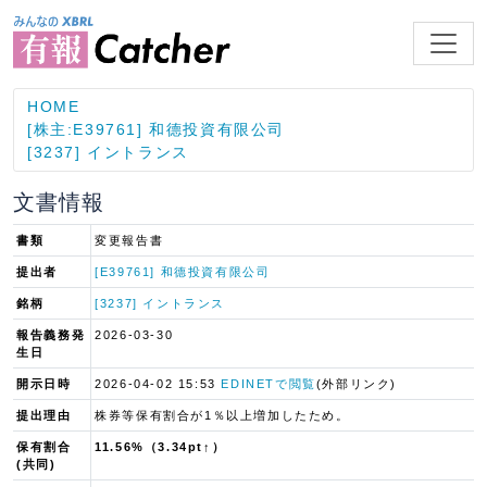
HOME
[株主:E39761] 和德投資有限公司
[3237] イントランス
文書情報
書類
変更報告書
提出者
[E39761] 和德投資有限公司
銘柄
[3237] イントランス
報告義務発
2026-03-30
生日
開示日時
2026-04-02 15:53
EDINETで閲覧
(外部リンク)
提出理由
株券等保有割合が1％以上増加したため。
保有割合
11.56%（3.34pt↑）
(共同)