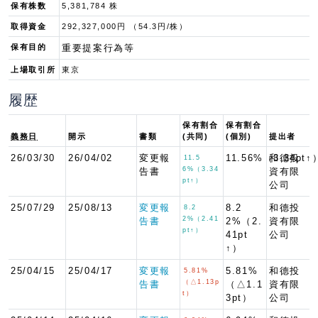
保有株数
5,381,784 株
取得資金
292,327,000円 （54.3円/株）
保有目的
重要提案行為等
上場取引所
東京
履歴
保有割合
保有割合
義務日
開示
書類
(共同)
(個別)
提出者
26/03/30
26/04/02
変更報
11.56%（3.34pt↑
和德投
11.5
6%（3.34
告書
資有限
pt↑）
公司
25/07/29
25/08/13
変更報
8.2
和德投
8.2
2%（2.41
告書
2%（2.
資有限
pt↑）
41pt
公司
↑）
25/04/15
25/04/17
変更報
5.81%
和德投
5.81%
（△1.13p
告書
（△1.1
資有限
t）
3pt）
公司