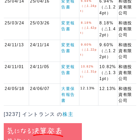
25/04/14
25/04/16
変更報
6.94%
和德投
6.94%
（△1.24p
告書
（△1.2
資有限
t）
4pt）
公司
25/03/24
25/03/26
変更報
8.18%
和德投
8.18%
（△1.42p
告書
（△1.4
資有限
t）
2pt）
公司
24/11/13
24/11/14
変更報
9.60%
和德投
9.60%
（△1.22p
告書
（△1.2
資有限
t）
2pt）
公司
24/11/01
24/11/05
変更報
10.82%
和德投
10.82%
（△1.31p
告書
（△1.3
資有限
t）
1pt）
公司
24/05/18
24/06/07
大量保
12.13%
12.13%
和德投
有報告
資有限
書
公司
[3237] イントランス の
株主