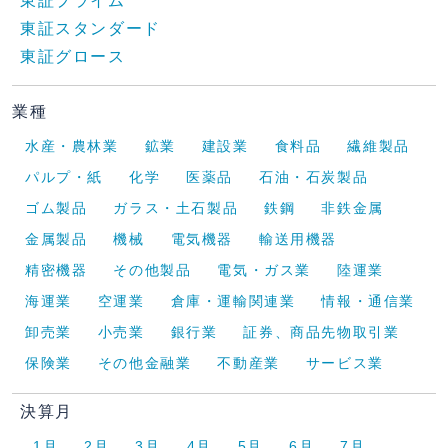
東証プライム
東証スタンダード
東証グロース
業種
水産・農林業
鉱業
建設業
食料品
繊維製品
パルプ・紙
化学
医薬品
石油・石炭製品
ゴム製品
ガラス・土石製品
鉄鋼
非鉄金属
金属製品
機械
電気機器
輸送用機器
精密機器
その他製品
電気・ガス業
陸運業
海運業
空運業
倉庫・運輸関連業
情報・通信業
卸売業
小売業
銀行業
証券、商品先物取引業
保険業
その他金融業
不動産業
サービス業
決算月
1月
2月
3月
4月
5月
6月
7月