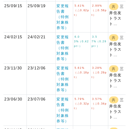
25/09/15
25/09/19
変更報
5.41%
2.99%
三
共
（△0.62p
（△0.58p
告書
井住友
t）
t）
（特例
トラス
対象株
ト…
券等）
24/02/15
24/02/21
変更報
6.0
3.5
三
共
3%（0.42
7%（0.29
告書
井住友
pt↑）
pt↑）
（特例
トラス
対象株
ト…
券等）
23/11/30
23/12/06
変更報
5.61%
3.28%
三
共
（△0.18p
（△0.29p
告書
井住友
t）
t）
（特例
トラス
対象株
ト…
券等）
23/06/30
23/07/06
変更報
5.79%
3.57%
三
共
（△0.32p
（△0.34p
告書
井住友
t）
t）
（特例
トラス
対象株
ト…
券等）