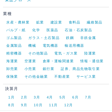
業種
水産・農林業
鉱業
建設業
食料品
繊維製品
パルプ・紙
化学
医薬品
石油・石炭製品
ゴム製品
ガラス・土石製品
鉄鋼
非鉄金属
金属製品
機械
電気機器
輸送用機器
精密機器
その他製品
電気・ガス業
陸運業
海運業
空運業
倉庫・運輸関連業
情報・通信業
卸売業
小売業
銀行業
証券、商品先物取引業
保険業
その他金融業
不動産業
サービス業
決算月
1月
2月
3月
4月
5月
6月
7月
8月
9月
10月
11月
12月