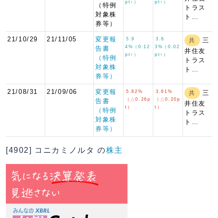
pt↑）
pt↑）
（特例
トラス
対象株
ト…
券等）
21/10/29
21/11/05
変更報
5.9
3.6
三
共
4%（0.12
3%（0.02
告書
井住友
pt↑）
pt↑）
（特例
トラス
対象株
ト…
券等）
21/08/31
21/09/06
変更報
5.82%
3.61%
三
共
（△0.26p
（△0.20p
告書
井住友
t）
t）
（特例
トラス
対象株
ト…
券等）
[4902] コニカミノルタ の
株主