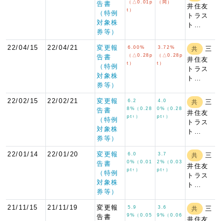
（△0.01p
（同）
告書
井住友
t）
（特例
トラス
対象株
ト…
券等）
22/04/15
22/04/21
変更報
6.00%
3.72%
三
共
（△0.28p
（△0.28p
告書
井住友
t）
t）
（特例
トラス
対象株
ト…
券等）
22/02/15
22/02/21
変更報
6.2
4.0
三
共
8%（0.28
0%（0.28
告書
井住友
pt↑）
pt↑）
（特例
トラス
対象株
ト…
券等）
22/01/14
22/01/20
変更報
6.0
3.7
三
共
0%（0.01
2%（0.03
告書
井住友
pt↑）
pt↑）
（特例
トラス
対象株
ト…
券等）
21/11/15
21/11/19
変更報
5.9
3.6
三
共
9%（0.05
9%（0.06
告書
井住友