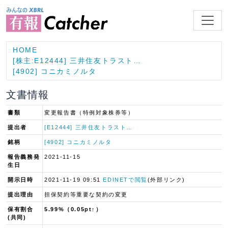
HOME
[株主:E12444] 三井住友トラスト…
[4902] コニカミノルタ
文書情報
書類
変更報告書（特例対象株券等）
提出者
[E12444] 三井住友トラスト…
銘柄
[4902] コニカミノルタ
報告義務発
2021-11-15
生日
開示日時
2021-11-19 09:51
EDINETで閲覧
(外部リンク)
提出理由
担保契約等重要な契約の変更
保有割合
5.99%（0.05pt↑）
(共同)