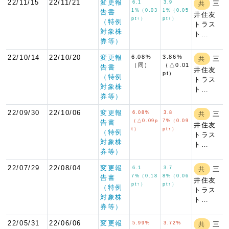
22/11/15
22/11/21
変更報
6.1
3.9
三
共
1%（0.03
1%（0.05
告書
井住友
pt↑）
pt↑）
（特例
トラス
対象株
ト…
券等）
22/10/14
22/10/20
変更報
6.08%
3.86%
三
共
（同）
（△0.01
告書
井住友
pt）
（特例
トラス
対象株
ト…
券等）
22/09/30
22/10/06
変更報
6.08%
3.8
三
共
（△0.09p
7%（0.09
告書
井住友
t）
pt↑）
（特例
トラス
対象株
ト…
券等）
22/07/29
22/08/04
変更報
6.1
3.7
三
共
7%（0.18
8%（0.06
告書
井住友
pt↑）
pt↑）
（特例
トラス
対象株
ト…
券等）
22/05/31
22/06/06
変更報
5.99%
3.72%
三
共