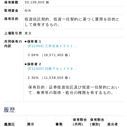
保有株数
30,109,900 株
取得資金
N/A
保有目的
投資信託契約、投資一任契約に基づく運用を目的と
して保有するもの。
上場取引所
東京
共同保有の
■保有者 1
内訳
[E12444] 三井住友トラスト…
3.69% （18,571,400 株）
■保有者 2
[E12430] 日興アセットマネ…
2.30% （11,538,500 株）
保有目的：証券投資信託及び投資一任契約におい
て、株券等の取得・処分の権限を有するもの。
履歴
保有割合
保有割合
義務日
開示
書類
(共同)
(個別)
提出者